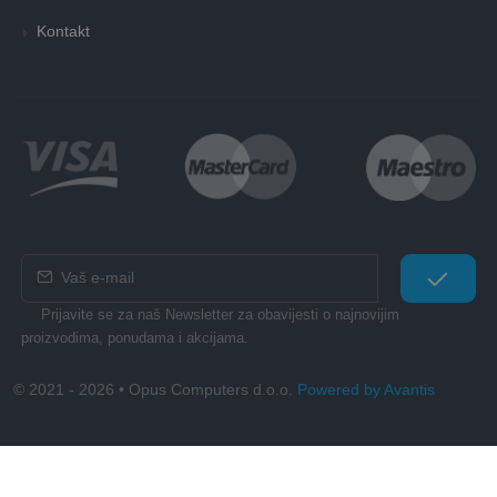
Kontakt
Prijavite se za naš Newsletter za obavijesti o najnovijim
proizvodima, ponudama i akcijama.
© 2021 - 2026 • Opus Computers d.o.o.
Powered by Avantis