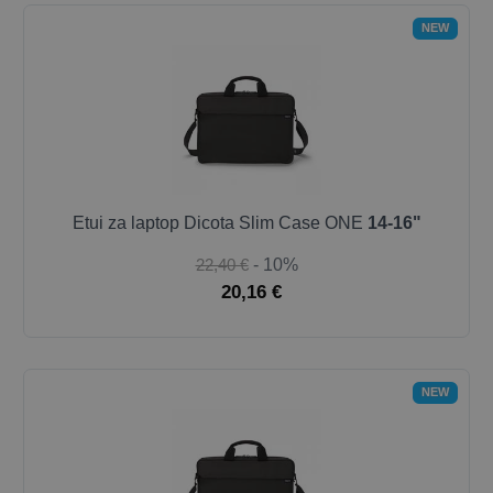
NEW
Etui za laptop Dicota Slim Case ONE
14-16"
22,40 €
- 10%
20,16 €
NEW