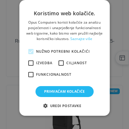
Koristimo web kolačiće.
Opus Computers koristi kolačiće za analizu
posjećenosti i unaprjeđenje funkcionalnosti
web trgovine, kako bismo vam pružili najbolje
korisničko iskustvo.
Saznajte više
Ruksak za laptop Dicota Notebook backpack 15-
17.3 inch TWO
NUŽNO POTREBNI KOLAČIĆI
33,27 €
- 10%
IZVEDBA
CILJANOST
29,94 €
FUNKCIONALNOST
PRIHVAĆAM KOLAČIĆE
NEW
UREDI POSTAVKE