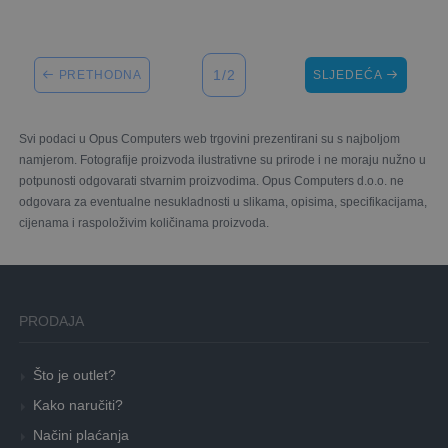
1/2
PRETHODNA
SLJEDEĆA
Svi podaci u Opus Computers web trgovini prezentirani su s najboljom
namjerom. Fotografije proizvoda ilustrativne su prirode i ne moraju nužno u
potpunosti odgovarati stvarnim proizvodima. Opus Computers d.o.o. ne
odgovara za eventualne nesukladnosti u slikama, opisima, specifikacijama,
cijenama i raspoloživim količinama proizvoda.
PRODAJA
Što je outlet?
Kako naručiti?
Načini plaćanja