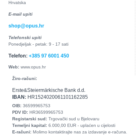
Hrvatska
E-mail upiti
shop@opus.hr
Telefonski upiti
Ponedjeljak - petak: 9 - 17 sati
Telefon:
+385 97 6001 450
Web:
www.opus.hr
Žiro-računi:
Erste&Steiermärkische Bank d.d.
IBAN:
HR1524020061101162285
OIB:
36599965753
PDV ID:
HR36599965753
Registarski sud:
Trgovački sud u Bjelovaru
Temeljni kapital:
6.000,00 EUR - uplaćen u cijelosti
E-računi:
Molimo kontaktirajte nas za izdavanje e-računa.