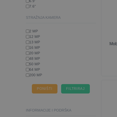
6.9"
7.6"
STRAŽNJA KAMERA
2 MP
12 MP
13 MP
Mob
16 MP
20 MP
48 MP
50 MP
64 MP
200 MP
PONIŠTI
INFORMACIJE I PODRŠKA