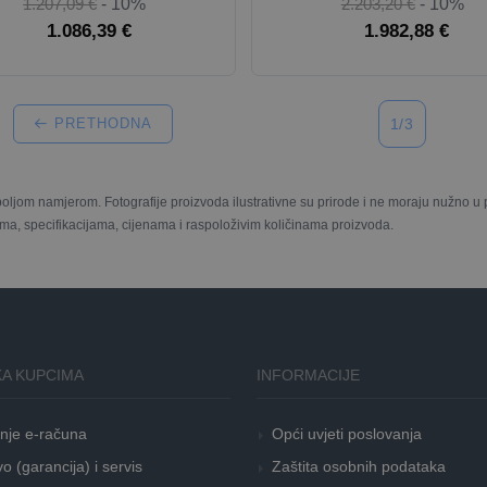
1.207,09 €
- 10%
2.203,20 €
- 10%
1.086,39 €
1.982,88 €
PRETHODNA
1/3
boljom namjerom. Fotografije proizvoda ilustrativne su prirode i ne moraju nužno 
ma, specifikacijama, cijenama i raspoloživim količinama proizvoda.
A KUPCIMA
INFORMACIJE
nje e-računa
Opći uvjeti poslovanja
o (garancija) i servis
Zaštita osobnih podataka