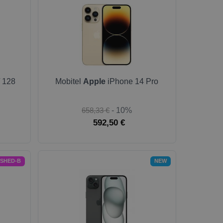
 128
Mobitel
Apple
iPhone 14 Pro
658,33 €
- 10%
592,50 €
ISHED-B
NEW