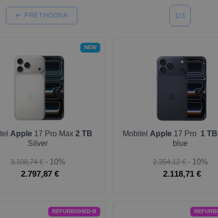
PRETHODNA
1/3
NEW
tel
Apple
17 Pro Max
2 TB
Mobitel
Apple
17 Pro
1 TB
Silver
blue
3.108,74 €
- 10%
2.354,12 €
- 10%
2.797,87 €
2.118,71 €
REFURBISHED-B
REFURB