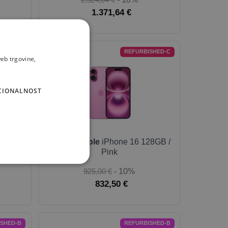
1.371,64 €
ISHED-B
REFURBISHED-C
eb trgovine,
CIONALNOST
16
Mobitel
Apple
iPhone 16 128GB /
Pink
925,00 €
- 10%
832,50 €
ISHED-B
REFURBISHED-B