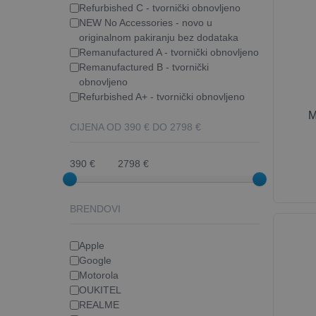
Refurbished C - tvornički obnovljeno
NEW No Accessories - novo u
originalnom pakiranju bez dodataka
Remanufactured A - tvornički obnovljeno
Remanufactured B - tvornički
obnovljeno
Refurbished A+ - tvornički obnovljeno
M
CIJENA OD
390
€ DO
2798
€
390 €
2798 €
BRENDOVI
Apple
Google
Motorola
OUKITEL
REALME