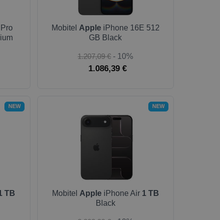
 Pro
Mobitel
Apple
iPhone 16E 512
nium
GB Black
1.207,09 €
- 10%
1.086,39 €
NEW
NEW
1 TB
Mobitel
Apple
iPhone Air
1 TB
Black