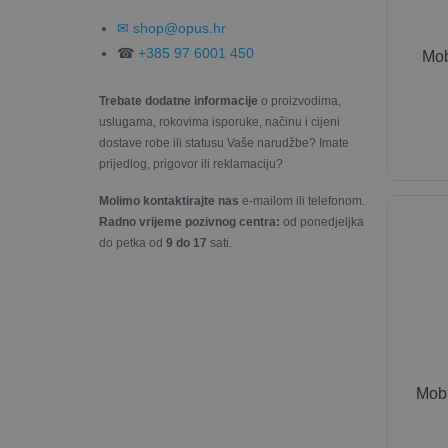
✉ shop@opus.hr
☎
+385 97 6001 450
Mob
Trebate dodatne informacije
o proizvodima,
uslugama, rokovima isporuke, načinu i cijeni
dostave robe ili statusu Vaše narudžbe? Imate
prijedlog, prigovor ili reklamaciju?
Molimo kontaktirajte nas
e-mailom ili telefonom.
Radno vrijeme pozivnog centra:
od ponedjeljka
do petka od
9 do 17
sati.
Mobi