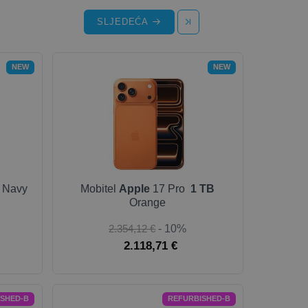
SLJEDEĆA
NEW
NEW
Navy
Mobitel
Apple
17 Pro
1 TB
Orange
2.354,12 €
- 10%
2.118,71 €
ISHED-B
REFURBISHED-B