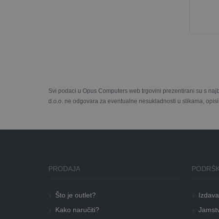
Svi podaci u Opus Computers web trgovini prezentirani su s naj
d.o.o. ne odgovara za eventualne nesukladnosti u slikama, opisi
PRODAJA
PODRŠK
Što je outlet?
Izdava
Kako naručiti?
Jamstv