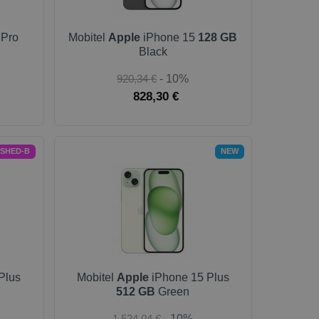
 Pro
Mobitel
Apple
iPhone 15
128 GB
Black
920,34 €
- 10%
828,30 €
ISHED-B
NEW
Plus
Mobitel
Apple
iPhone 15 Plus
512 GB
Green
1.524,04 €
- 10%