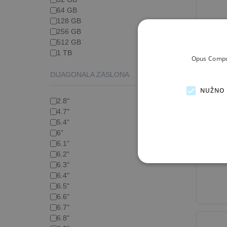
64 GB
128 GB
256 GB
512 GB
1 TB
Opus Comput
DIJAGONALA ZASLONA
NUŽNO 
2.8"
4.7"
5.4"
6"
M
6.1"
6.2"
6.3"
6.4"
6.5"
6.6"
6.7"
6.8"