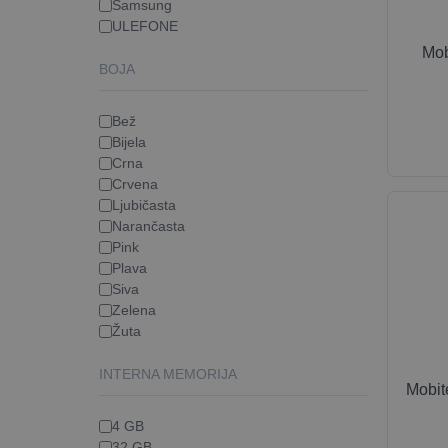
Samsung
ULEFONE
Mob
BOJA
Bež
Bijela
Crna
Crvena
Ljubičasta
Narančasta
Pink
Plava
Siva
Zelena
Žuta
INTERNA MEMORIJA
Mobit
4 GB
32 GB