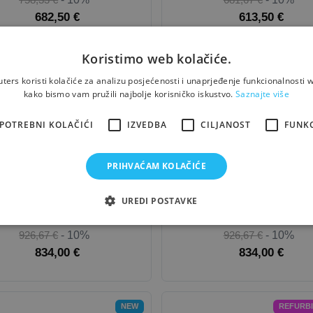
682,50 €
613,50 €
Koristimo web kolačiće.
REFURBISHED-B
REFURB
ers koristi kolačiće za analizu posjećenosti i unaprjeđenje funkcionalnosti w
kako bismo vam pružili najbolje korisničko iskustvo.
Saznajte više
POTREBNI KOLAČIĆI
IZVEDBA
CILJANOST
FUNK
PRIHVAĆAM KOLAČIĆE
obitel
Apple
iPhone 16
Mobitel
Apple
iPhone 
UREDI POSTAVKE
926,67 €
- 10%
926,67 €
- 10%
834,00 €
834,00 €
NEW
REFURB