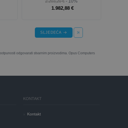
2.203,20 €
- 10%
1.982,88 €
SLJEDEĆA
u potpunosti odgovarati stvarnim proizvodima. Opus Computers
KONTAKT
Kontakt