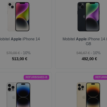
obitel
Apple
iPhone 14
Mobitel
Apple
iPhone 14 /
GB
570,00 €
- 10%
546,67 €
- 10%
513,00 €
492,00 €
REFURBISHED-B
REFURB