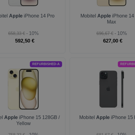
itel
Apple
iPhone 14 Pro
Mobitel
Apple
iPhone 14
Max
658,33 €
- 10%
696,67 €
- 10%
592,50 €
627,00 €
REFURBISHED-A
REFURB
el
Apple
iPhone 15 128GB /
Mobitel
Apple
iPhone 15 
Yellow
758,33 €
- 10%
681,67 €
- 10%