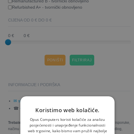
Remanufactured B - tvornički obnovljeno
Refurbished A+ - tvornički obnovljeno
CIJENA OD
0
€ DO
0
€
0 €
0 €
PONIŠTI
INFORMACIJE I PODRŠKA
✉ shop@opus.hr
☎
+385 97 6001 450
Koristimo web kolačiće.
Opus Computers koristi kolačiće za analizu
Trebate dodatne informacije
o proizvodima, uslugama, rokovima isporuke,
posjećenosti i unaprjeđenje funkcionalnosti
načinu i cijeni dostave robe ili statusu Vaše narudžbe? Imate prijedlog,
web trgovine, kako bismo vam pružili najbolje