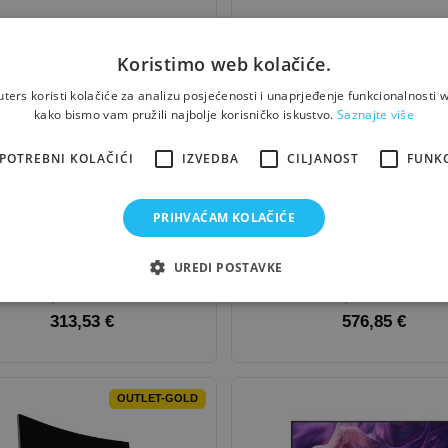
Koristimo web kolačiće.
OUTLET-GOLD
OUTLE
ers koristi kolačiće za analizu posjećenosti i unaprjeđenje funkcionalnosti w
kako bismo vam pružili najbolje korisničko iskustvo.
Saznajte više
POTREBNI KOLAČIĆI
IZVEDBA
CILJANOST
FUNK
PRIHVAĆAM KOLAČIĆE
itor
Dell
27 S2725QS Plus
Monitor
Dell
32 Plus 4K Qd
4K /
27"
S3225QC /
32"
UREDI POSTAVKE
348,36 €
- 10%
640,94 €
- 10%
313,53 €
576,85 €
OUTLET-GOLD