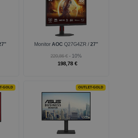
27"
Monitor
AOC
Q27G4ZR /
27"
220,86 €
- 10%
198,78 €
T-GOLD
OUTLET-GOLD