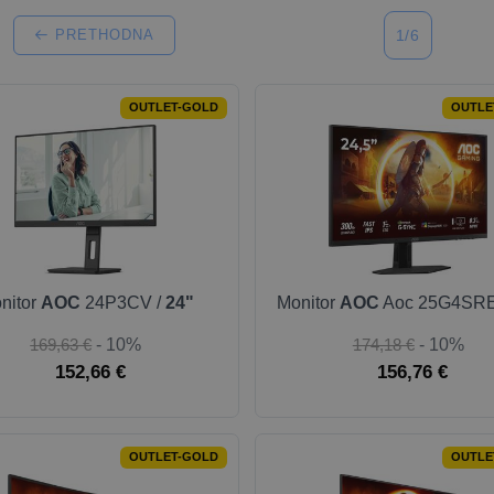
PRETHODNA
1/6
OUTLET-GOLD
OUTLE
nitor
AOC
24P3CV /
24"
Monitor
AOC
Aoc 25G4SRE
169,63 €
- 10%
174,18 €
- 10%
152,66 €
156,76 €
OUTLET-GOLD
OUTLE