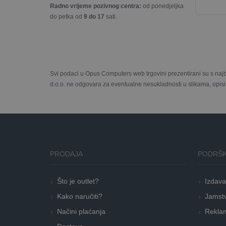
Radno vrijeme pozivnog centra:
od ponedjeljka
do petka od
9 do 17
sati.
Svi podaci u Opus Computers web trgovini prezentirani su s naj
d.o.o. ne odgovara za eventualne nesukladnosti u slikama, opisi
PRODAJA
PODRŠK
Što je outlet?
Izdava
Kako naručiti?
Jamstv
Načini plaćanja
Reklam