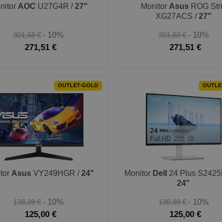
nitor
AOC
U27G4R /
27"
Monitor
Asus
ROG Str
XG27ACS /
27"
301,68 €
- 10%
301,68 €
- 10%
271,51 €
271,51 €
OUTLET-GOLD
OUTLE
tor
Asus
VY249HGR /
24"
Monitor
Dell
24 Plus S2425
24"
138,89 €
- 10%
138,89 €
- 10%
125,00 €
125,00 €