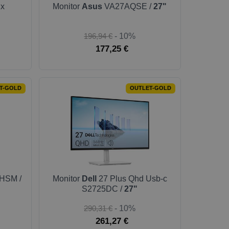
ix
Monitor
Asus
VA27AQSE /
27"
196,94 €
- 10%
177,25 €
T-GOLD
OUTLET-GOLD
HSM /
Monitor
Dell
27 Plus Qhd Usb-c
S2725DC /
27"
290,31 €
- 10%
261,27 €