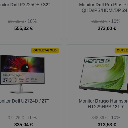
nitor
Dell
P3225QE /
32"
Monitor
Dell
Pro Plus P
QHD/IPS/HDMI/DP
24
617,03 €
- 10%
303,33 €
- 10%
555,32 €
273,00 €
OUTLET-GOLD
OUTLE
onitor
Dell
U2724D /
27"
Monitor
Drugo
Hannspr
HT225HPB /
21.7
372,26 €
- 10%
348,36 €
- 10%
335,04 €
313,53 €