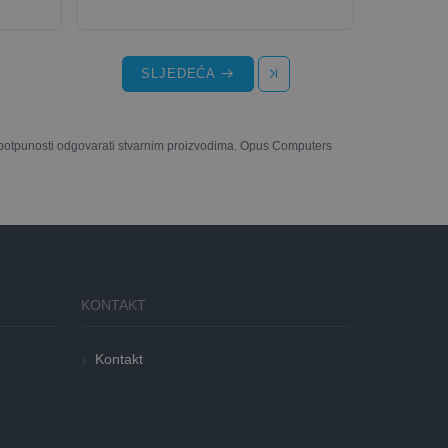
SLJEDEĆA
u potpunosti odgovarati stvarnim proizvodima. Opus Computers
KONTAKT
Kontakt