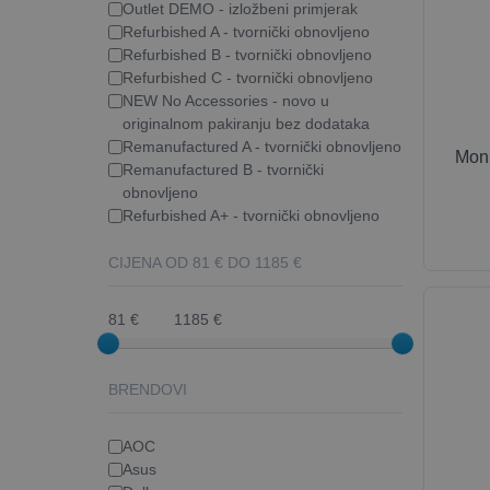
Outlet DEMO - izložbeni primjerak
Refurbished A - tvornički obnovljeno
Refurbished B - tvornički obnovljeno
Refurbished C - tvornički obnovljeno
NEW No Accessories - novo u
originalnom pakiranju bez dodataka
Remanufactured A - tvornički obnovljeno
Mon
Remanufactured B - tvornički
obnovljeno
Refurbished A+ - tvornički obnovljeno
CIJENA OD
81
€ DO
1185
€
81 €
1185 €
BRENDOVI
AOC
Asus