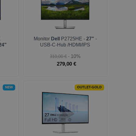
E
Monitor
Dell
P2725HE -
27"
-
24"
USB-C-Hub /HDMI/IPS
310,00 €
- 10%
279,00 €
NEW
OUTLET-GOLD