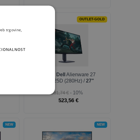
T-GOLD
OUTLET-GOLD
eb trgovine,
CIONALNOST
-oled
Monitor
Dell
Alienware 27
AW2725D (280Hz) /
27"
581,74 €
- 10%
523,56 €
NEW
NEW