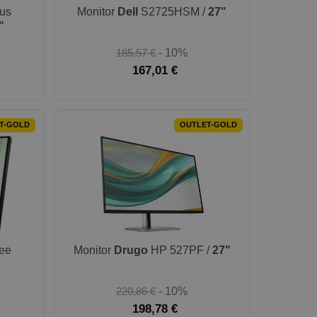
lus
Monitor
Dell
S2725HSM /
27"
"
185,57 €
- 10%
167,01 €
T-GOLD
OUTLET-GOLD
ee
Monitor
Drugo
HP 527PF /
27"
220,86 €
- 10%
198,78 €