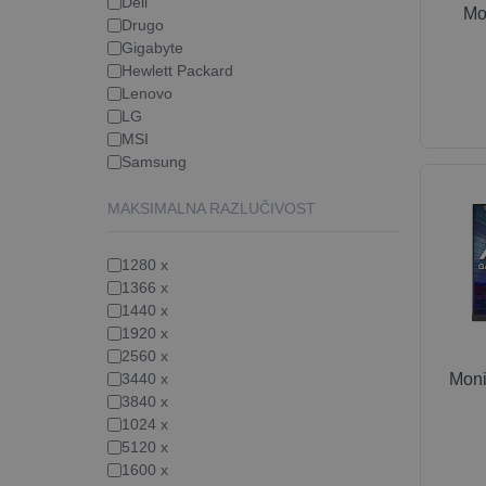
Dell
Mo
Drugo
Gigabyte
Hewlett Packard
Lenovo
LG
MSI
Samsung
MAKSIMALNA RAZLUČIVOST
1280 x
1366 x
1440 x
1920 x
2560 x
Moni
3440 x
3840 x
1024 x
5120 x
1600 x