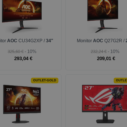
itor
AOC
CU34G2XP /
34"
Monitor
AOC
Q27G2R /
325,60 €
- 10%
232,24 €
- 10%
293,04 €
209,01 €
OUTLET-GOLD
OUTLE