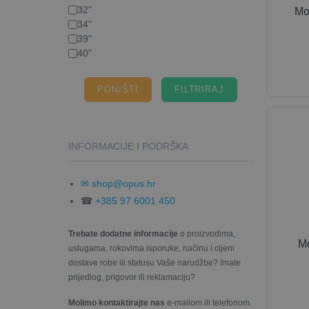
32"
Mo
34"
39"
40"
PONIŠTI
INFORMACIJE I PODRŠKA
✉ shop@opus.hr
☎
+385 97 6001 450
Trebate dodatne informacije
o proizvodima,
M
uslugama, rokovima isporuke, načinu i cijeni
dostave robe ili statusu Vaše narudžbe? Imate
prijedlog, prigovor ili reklamaciju?
Molimo kontaktirajte nas
e-mailom ili telefonom.