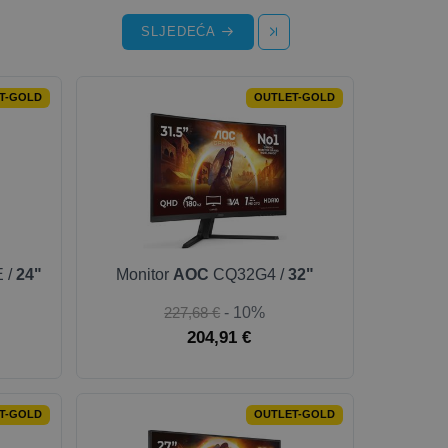
SLJEDEĆA
T-GOLD
OUTLET-GOLD
 /
24"
Monitor
AOC
CQ32G4 /
32"
227,68 €
- 10%
204,91 €
T-GOLD
OUTLET-GOLD