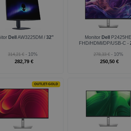
itor
Dell
AW3225DM /
32"
Monitor
Dell
P2425H
FHD/HDMI/DP/USB-C -
314,21 €
- 10%
278,33 €
- 10%
282,79 €
250,50 €
OUTLET-GOLD