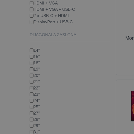
HDMI + VGA
HDMI + VGA + USB-C
2 x USB-C + HDMI
DisplayPort + USB-C
DIJAGONALA ZASLONA
Mon
14"
15"
18"
19"
20"
21"
22"
23"
24"
25"
27"
28"
29"
31"