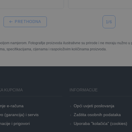
PRETHODNA
1/6
boljom namjerom. Fotografije proizvoda ilustrativne su prirode i ne moraju nužno 
ma, specifikacijama, cijenama i raspoloživim količinama proizvoda.
A KUPCIMA
INFORMACIJE
nje e-računa
Opći uvjeti poslovanja
o (garancija) i servis
Zaštita osobnih podataka
acije i prigovori
Uporaba "kolačića" (cookies)