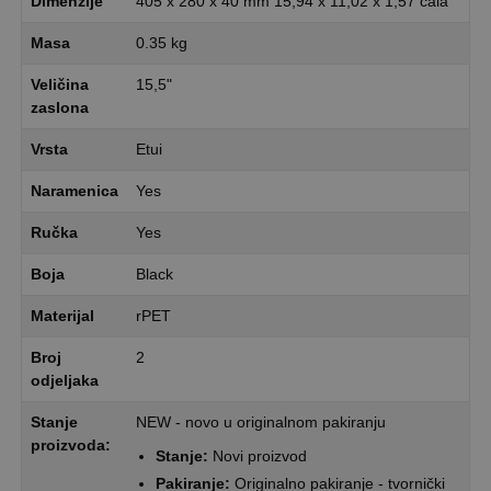
Dimenzije
405 x 280 x 40 mm 15,94 x 11,02 x 1,57 cala
Masa
0.35 kg
Veličina
15,5"
zaslona
Vrsta
Etui
Naramenica
Yes
Ručka
Yes
Boja
Black
Materijal
rPET
Broj
2
odjeljaka
Stanje
NEW - novo u originalnom pakiranju
proizvoda:
Stanje:
Novi proizvod
Pakiranje:
Originalno pakiranje - tvornički