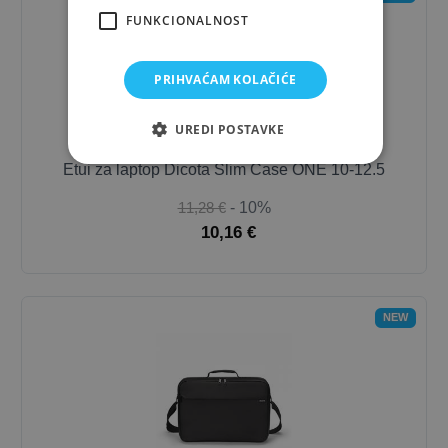
FUNKCIONALNOST
PRIHVAĆAM KOLAČIĆE
UREDI POSTAVKE
Etui za laptop Dicota Slim Case ONE 10-12.5
11,28 €
- 10%
10,16 €
NEW