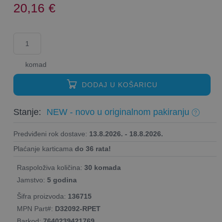
20,16
€
komad
DODAJ U KOŠARICU
Stanje:
NEW - novo u originalnom pakiranju
Predviđeni rok dostave:
13.8.2026. - 18.8.2026.
Plaćanje karticama
do 36 rata!
Raspoloživa količina:
30 komada
Jamstvo:
5 godina
Šifra proizvoda:
136715
MPN Part#:
D32092-RPET
Barkod:
7640239421769