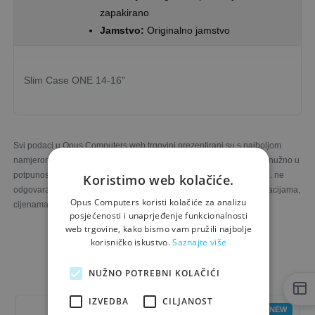
zapakirano
Jamstvo:
Originalno jamstvo
Slim Case ONE 14-16"
Svi podaci u Opus Computers web trgovini prezentirani su s najboljom
namjerom. Fotografije proizvoda ilustrativne su prirode i ne moraju nužno u
potpunosti odgovarati stvarnim proizvodima. Opus Computers d.o.o. ne
Koristimo web kolačiće.
odgovara za eventualne nesukladnosti u slikama, opisima, specifikacijama,
Opus Computers koristi kolačiće za analizu
cijenama i raspoloživim količinama proizvoda.
posjećenosti i unaprjeđenje funkcionalnosti
web trgovine, kako bismo vam pružili najbolje
korisničko iskustvo.
Saznajte više
Možda će Vas zanimati i...
NUŽNO POTREBNI KOLAČIĆI
IZVEDBA
CILJANOST
NEW