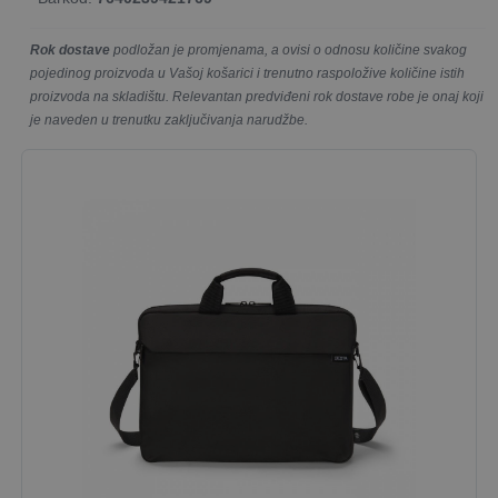
Rok dostave
podložan je promjenama, a ovisi o odnosu količine svakog
pojedinog proizvoda u Vašoj košarici i trenutno raspoložive količine istih
proizvoda na skladištu. Relevantan predviđeni rok dostave robe je onaj koji
je naveden u trenutku zaključivanja narudžbe.