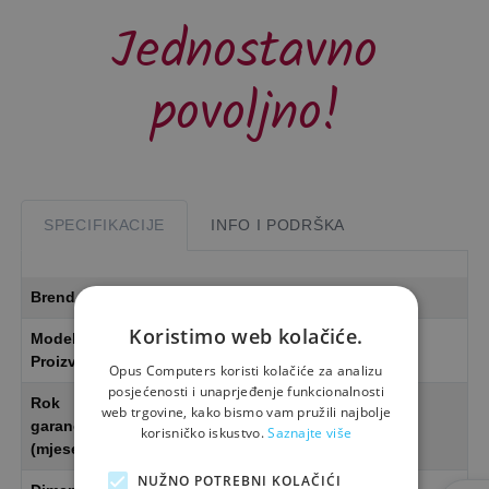
Jednostavno
povoljno!
SPECIFIKACIJE
INFO I PODRŠKA
Brend
DICOTA
Koristimo web kolačiće.
Model
Sleeve ONE 10-11.6"
Proizvoda
Opus Computers koristi kolačiće za analizu
posjećenosti i unaprjeđenje funkcionalnosti
Rok
60
web trgovine, kako bismo vam pružili najbolje
garancije
korisničko iskustvo.
Saznajte više
(mjeseci)
NUŽNO POTREBNI KOLAČIĆI