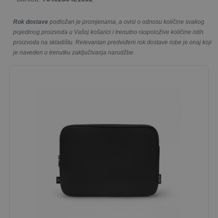
Rok dostave
podložan je promjenama, a ovisi o odnosu količine svakog
pojedinog proizvoda u Vašoj košarici i trenutno raspoložive količine istih
proizvoda na skladištu. Relevantan predviđeni rok dostave robe je onaj koji
je naveden u trenutku zaključivanja narudžbe.