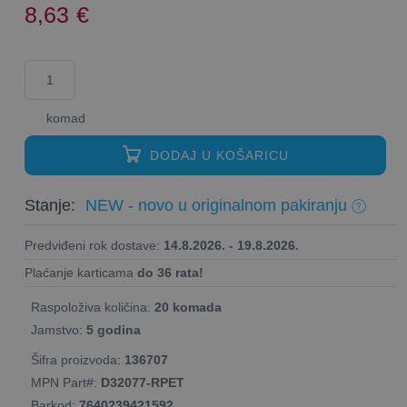
8,63
€
komad
DODAJ U KOŠARICU
Stanje:
NEW - novo u originalnom pakiranju
Predviđeni rok dostave:
14.8.2026. - 19.8.2026.
Plaćanje karticama
do 36 rata!
Raspoloživa količina:
20 komada
Jamstvo:
5 godina
Šifra proizvoda:
136707
MPN Part#:
D32077-RPET
Barkod:
7640239421592