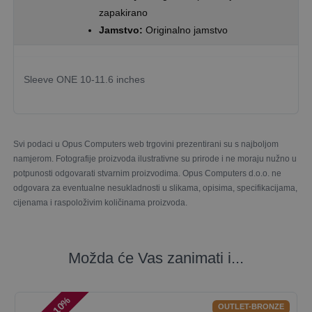
zapakirano
Jamstvo:
Originalno jamstvo
Sleeve ONE 10-11.6 inches
Svi podaci u Opus Computers web trgovini prezentirani su s najboljom
namjerom. Fotografije proizvoda ilustrativne su prirode i ne moraju nužno u
potpunosti odgovarati stvarnim proizvodima. Opus Computers d.o.o. ne
odgovara za eventualne nesukladnosti u slikama, opisima, specifikacijama,
cijenama i raspoloživim količinama proizvoda.
Možda će Vas zanimati i...
OUTLET-BRONZE