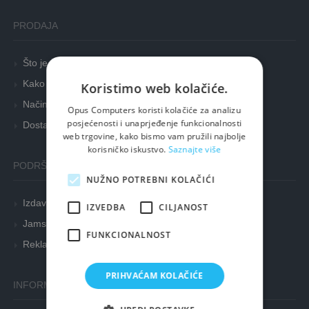
PRODAJA
Što je outlet?
Kako naručiti?
Koristimo web kolačiće.
Načini plaćanja
Opus Computers koristi kolačiće za analizu
posjećenosti i unaprjeđenje funkcionalnosti
Dostava
web trgovine, kako bismo vam pružili najbolje
korisničko iskustvo.
Saznajte više
PODRŠKA KUPCIMA
NUŽNO POTREBNI KOLAČIĆI
Izdavanje e-računa
IZVEDBA
CILJANOST
Jamstvo (garancija) i servis
FUNKCIONALNOST
Reklamacije i prigovori
PRIHVAĆAM KOLAČIĆE
INFORMACIJE