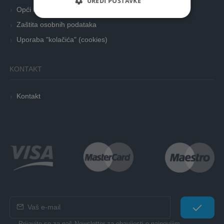
UREDI POSTAVKE
Opći uvjeti poslovanja
Zaštita osobnih podataka
Uporaba "kolačića" (cookies)
KONTAKT
Kontakt
Prijavite se za naš Newsletter za obavijesti o najnovijim