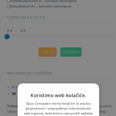
Remanufactured B - tvornički obnovljeno
Refurbished A+ - tvornički obnovljeno
CIJENA OD
0
€ DO
0
€
0 €
0 €
PONIŠTI
INFORMACIJE I PODRŠKA
✉ shop@opus.hr
☎
+385 97 6001 450
Koristimo web kolačiće.
Opus Computers koristi kolačiće za analizu
Trebate dodatne informacije
o proizvodima, uslugama, rokovima isporuke,
posjećenosti i unaprjeđenje funkcionalnosti
načinu i cijeni dostave robe ili statusu Vaše narudžbe? Imate prijedlog,
web trgovine, kako bismo vam pružili najbolje