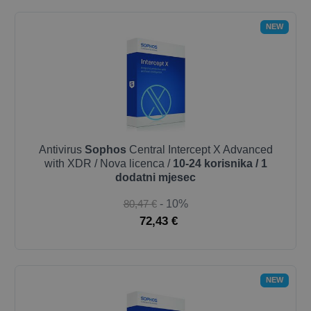
NEW
Antivirus
Sophos
Central Intercept X Advanced
with XDR / Nova licenca /
10-24 korisnika / 1
dodatni mjesec
80,47 €
- 10%
72,43 €
NEW