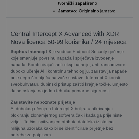
tvornički zapakirano
Jamstvo:
Originalno jamstvo
Central Intercept X Advanced with XDR
Nova licenca 50-99 korisnika / 24 mjeseca
Sophos Intercept X
je vodeće Endpoint Security rješenje
koje smanjuje površinu napada i sprječava izvođenje
napada. Kombinirajući anti-eksploataciju, anti-ransomware,
duboko učenje AI i kontrolnu tehnologiju, zaustavlja napade
prije nego što utječu na vaše sustave. Intercept X koristi
sveobuhvatan, dubinski pristup zaštiti krajnje točke, umjesto
da se oslanja na jednu tehniku primarne sigurnosti.
Zaustavite nepoznate prijetnje
AI dubokog učenja u Intercept X briljira u otkrivanju i
blokiranju zlonamjernog softvera čak i kada ga prije niste
vidjeli. To čini ispitivanjem atributa datoteka iz stotina
milijuna uzoraka kako bi se identificirale prijetnje bez
potrebe za potpisom.