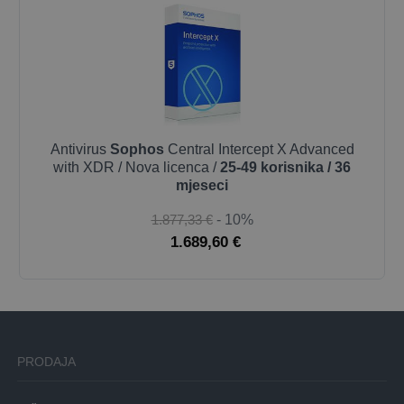
Antivirus
Sophos
Central Intercept X Advanced
with XDR / Nova licenca /
25-49 korisnika / 36
mjeseci
1.877,33 €
- 10%
1.689,60 €
PRODAJA