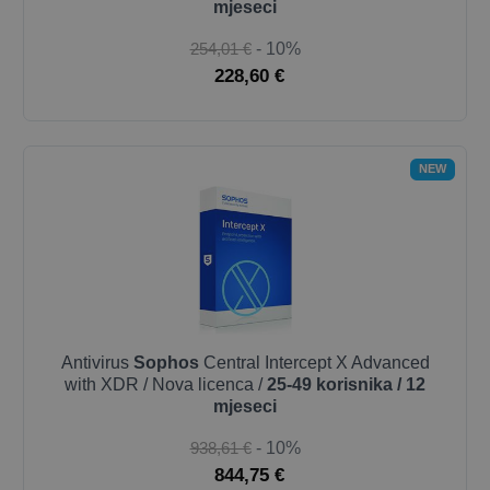
mjeseci
254,01 €
- 10%
228,60 €
NEW
Antivirus
Sophos
Central Intercept X Advanced
with XDR / Nova licenca /
25-49 korisnika / 12
mjeseci
938,61 €
- 10%
844,75 €