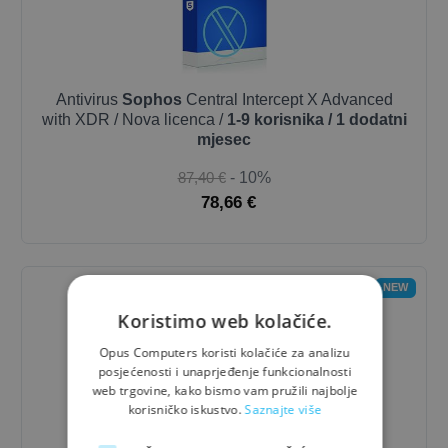
Antivirus
Sophos
Central Intercept X Advanced
with XDR / Nova licenca /
1-9 korisnika / 1 dodatni
mjesec
87,40 €
- 10%
78,66 €
NEW
Koristimo web kolačiće.
Opus Computers koristi kolačiće za analizu
posjećenosti i unaprjeđenje funkcionalnosti
web trgovine, kako bismo vam pružili najbolje
korisničko iskustvo.
Saznajte više