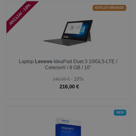
AKCIJA! -10%
OUTLET-BRONZE
Laptop
Lenovo
IdeaPad Duet 3 10IGL5-LTE /
Celeron® / 8 GB / 10"
240,00 €
- 10%
216,00 €
NEW