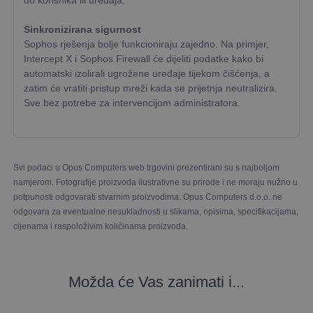
do korisnika ili uređaja.
Sinkronizirana sigurnost
Sophos rješenja bolje funkcioniraju zajedno. Na primjer,
Intercept X i Sophos Firewall će dijeliti podatke kako bi
automatski izolirali ugrožene uređaje tijekom čišćenja, a
zatim će vratiti pristup mreži kada se prijetnja neutralizira.
Sve bez potrebe za intervencijom administratora.
Svi podaci u Opus Computers web trgovini prezentirani su s najboljom
namjerom. Fotografije proizvoda ilustrativne su prirode i ne moraju nužno u
potpunosti odgovarati stvarnim proizvodima. Opus Computers d.o.o. ne
odgovara za eventualne nesukladnosti u slikama, opisima, specifikacijama,
cijenama i raspoloživim količinama proizvoda.
Možda će Vas zanimati i...