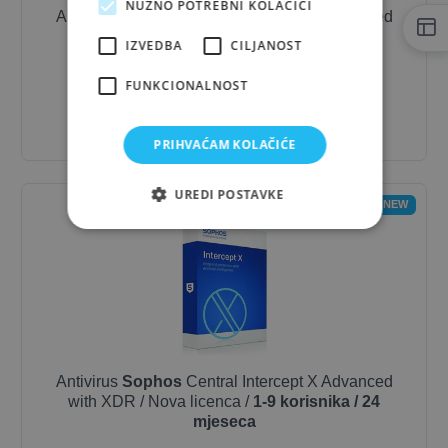
NUŽNO POTREBNI KOLAČIĆI
Antivirus
Sophos
Central Intercept X Advanced
with XDR / Nova licenca /
1-9 korisnika / 12
IZVEDBA
CILJANOST
mjeseci
FUNKCIONALNOST
1.048,79 €
- 10%
943,91 €
PRIHVAĆAM KOLAČIĆE
UREDI POSTAVKE
NEW
Antivirus
Sophos
Central Intercept X Advanced
with XDR / Nova licenca /
1-9 korisnika / 24
mjeseca