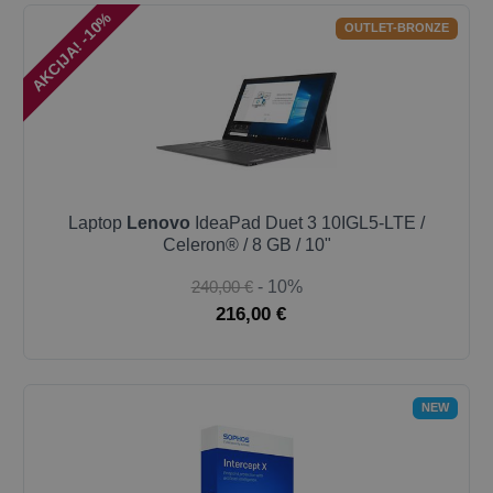
AKCIJA! -10%
OUTLET-BRONZE
Laptop
Lenovo
IdeaPad Duet 3 10IGL5-LTE /
Celeron® / 8 GB / 10"
240,00 €
- 10%
216,00 €
NEW