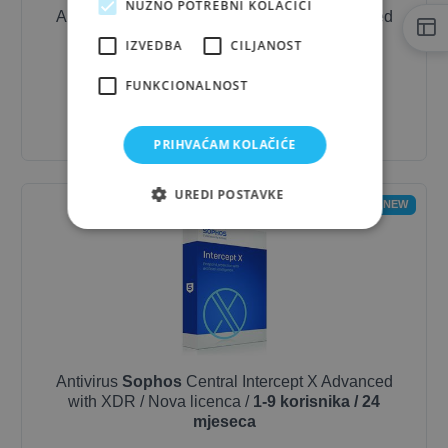
NUŽNO POTREBNI KOLAČIĆI
Antivirus
Sophos
Central Intercept X Advanced
with XDR / Nova licenca /
1-9 korisnika / 12
IZVEDBA
CILJANOST
mjeseci
FUNKCIONALNOST
1.048,79 €
- 10%
943,91 €
PRIHVAĆAM KOLAČIĆE
UREDI POSTAVKE
NEW
Antivirus
Sophos
Central Intercept X Advanced
with XDR / Nova licenca /
1-9 korisnika / 24
mjeseca