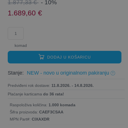
1.877,33 €
- 10%
1.689,60
€
komad
DODAJ U KOŠARICU
Stanje:
NEW - novo u originalnom pakiranju
Predviđeni rok dostave:
11.8.2026. - 14.8.2026.
Plaćanje karticama
do 36 rata!
Raspoloživa količina:
1.000 komada
Šifra proizvoda:
CAEF3CSAA
MPN Part#:
CIXAXDR