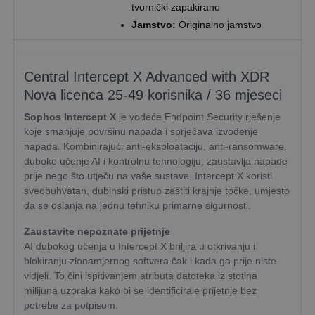
tvornički zapakirano
Jamstvo:
Originalno jamstvo
Central Intercept X Advanced with XDR
Nova licenca 25-49 korisnika / 36 mjeseci
Sophos Intercept X
je vodeće Endpoint Security rješenje
koje smanjuje površinu napada i sprječava izvođenje
napada. Kombinirajući anti-eksploataciju, anti-ransomware,
duboko učenje AI i kontrolnu tehnologiju, zaustavlja napade
prije nego što utječu na vaše sustave. Intercept X koristi
sveobuhvatan, dubinski pristup zaštiti krajnje točke, umjesto
da se oslanja na jednu tehniku primarne sigurnosti.
Zaustavite nepoznate prijetnje
AI dubokog učenja u Intercept X briljira u otkrivanju i
blokiranju zlonamjernog softvera čak i kada ga prije niste
vidjeli. To čini ispitivanjem atributa datoteka iz stotina
milijuna uzoraka kako bi se identificirale prijetnje bez
potrebe za potpisom.