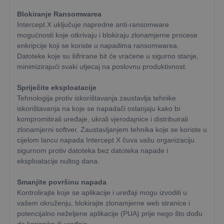
Blokiranje Ransomwarea
Intercept X uključuje napredne anti-ransomware
mogućnosti koje otkrivaju i blokiraju zlonamjerne procese
enkripcije koji se koriste u napadima ransomwarea.
Datoteke koje su šifrirane bit će vraćene u sigurno stanje,
minimizirajući svaki utjecaj na poslovnu produktivnost.
Spriječite eksploatacije
Tehnologija protiv iskorištavanja zaustavlja tehnike
iskorištavanja na koje se napadači oslanjaju kako bi
kompromitirali uređaje, ukrali vjerodajnice i distribuirali
zlonamjerni softver. Zaustavljanjem tehnika koje se koriste u
cijelom lancu napada Intercept X čuva vašu organizaciju
sigurnom protiv datoteka bez datoteka napade i
eksploatacije nultog dana.
Smanjite površinu napada
Kontrolirajte koje se aplikacije i uređaji mogu izvoditi u
vašem okruženju, blokirajte zlonamjerne web stranice i
potencijalno neželjene aplikacije (PUA) prije nego što dođu