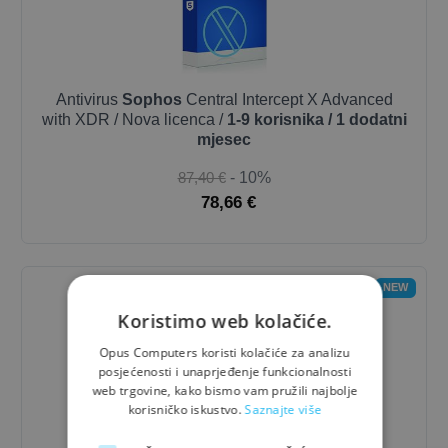
Antivirus
Sophos
Central Intercept X Advanced
with XDR / Nova licenca /
1-9 korisnika / 1 dodatni
mjesec
87,40 €
- 10%
78,66 €
NEW
Koristimo web kolačiće.
Opus Computers koristi kolačiće za analizu
posjećenosti i unaprjeđenje funkcionalnosti
web trgovine, kako bismo vam pružili najbolje
korisničko iskustvo.
Saznajte više