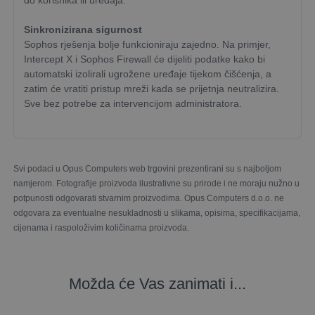
do korisnika ili uređaja.
Sinkronizirana sigurnost
Sophos rješenja bolje funkcioniraju zajedno. Na primjer,
Intercept X i Sophos Firewall će dijeliti podatke kako bi
automatski izolirali ugrožene uređaje tijekom čišćenja, a
zatim će vratiti pristup mreži kada se prijetnja neutralizira.
Sve bez potrebe za intervencijom administratora.
Svi podaci u Opus Computers web trgovini prezentirani su s najboljom
namjerom. Fotografije proizvoda ilustrativne su prirode i ne moraju nužno u
potpunosti odgovarati stvarnim proizvodima. Opus Computers d.o.o. ne
odgovara za eventualne nesukladnosti u slikama, opisima, specifikacijama,
cijenama i raspoloživim količinama proizvoda.
Možda će Vas zanimati i...