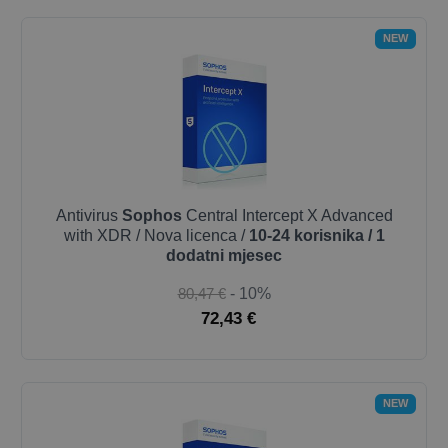
NEW
Antivirus
Sophos
Central Intercept X Advanced
with XDR / Nova licenca /
10-24 korisnika / 1
dodatni mjesec
80,47 €
- 10%
72,43 €
NEW