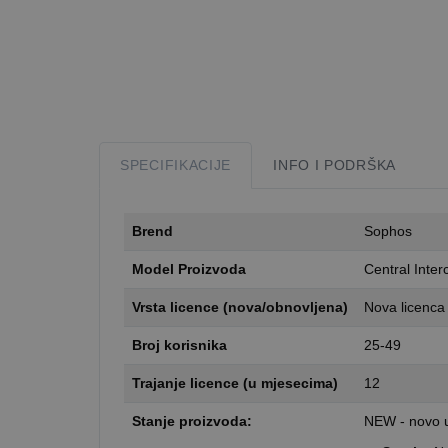
SPECIFIKACIJE
INFO I PODRŠKA
Brend
Sophos
Model Proizvoda
Central Inte
Vrsta licence (nova/obnovljena)
Nova licenca
Broj korisnika
25-49
Trajanje licence (u mjesecima)
12
Stanje proizvoda:
NEW - novo u