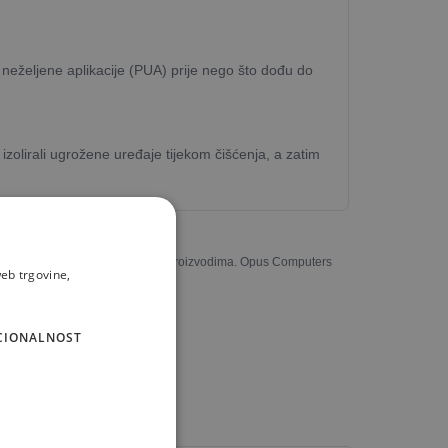
o neželjene aplikacije (PUA) prije nego što dođu do
 izolirali ugrožene uređaje tijekom čišćenja, a zatim
u potpunosti odgovarati stvarnim proizvodima. Opus Computers
eb trgovine,
CIONALNOST