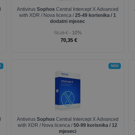
d
Antivirus
Sophos
Central Intercept X Advanced
with XDR / Nova licenca /
25-49 korisnika / 1
dodatni mjesec
78,16 €
- 10%
70,35 €
W
NEW
d
Antivirus
Sophos
Central Intercept X Advanced
with XDR / Nova licenca /
50-99 korisnika / 12
mjeseci