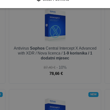
E
NEW
Antivirus
Sophos
Central Intercept X Advanced
with XDR / Nova licenca /
1-9 korisnika / 1
dodatni mjesec
87,40 €
- 10%
78,66 €
W
NEW