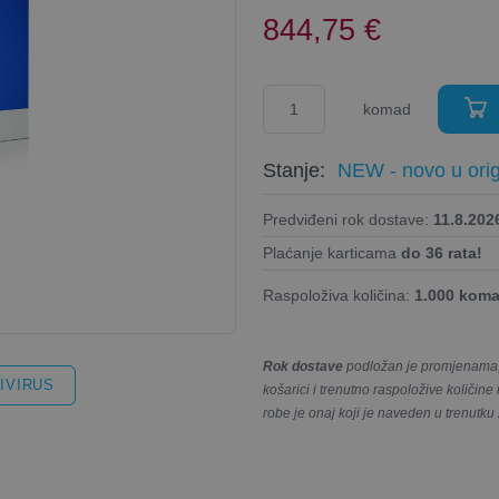
844,75
€
komad
Stanje:
NEW - novo u orig
Predviđeni rok dostave:
11.8.2026
Plaćanje karticama
do 36 rata!
Raspoloživa količina:
1.000 kom
Rok dostave
podložan je promjenama, 
IVIRUS
košarici i trenutno raspoložive količin
robe je onaj koji je naveden u trenutku