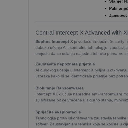
Stanje:
No
Pakiranje
Jamstvo:
Central Intercept X Advanced with X
Sophos Intercept X
je vodeće Endpoint Security r
duboko učenje AI i kontrolnu tehnologiju, zaustavlja
umjesto da se oslanja na jednu tehniku primarne si
Zaustavite nepoznate prijetnje
AI dubokog učenja u Intercept X briljira u otkrivanju 
uzoraka kako bi se identificirale prijetnje bez potr
Blokiranje Ransomwarea
Intercept X uključuje napredne anti-ransomware mog
su šifrirane bit će vraćene u sigurno stanje, minimiz
Spriječite eksploatacije
Tehnologija protiv iskorištavanja zaustavlja tehnike 
softver. Zaustavljanjem tehnika koje se koriste u c