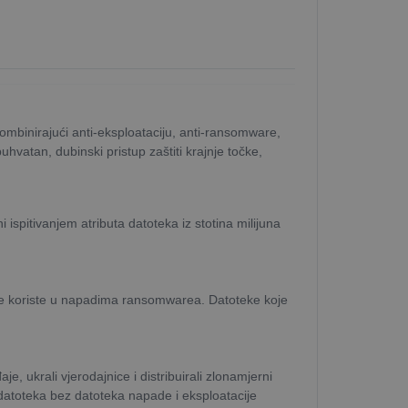
mbinirajući anti-eksploataciju, anti-ransomware,
hvatan, dubinski pristup zaštiti krajnje točke,
i ispitivanjem atributa datoteka iz stotina milijuna
i se koriste u napadima ransomwarea. Datoteke koje
e, ukrali vjerodajnice i distribuirali zlonamjerni
 datoteka bez datoteka napade i eksploatacije