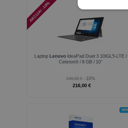
AKCIJA! -10%
OUTLET-BRONZ
Laptop
Lenovo
IdeaPad Duet 3 10IGL5-LTE /
Celeron® / 8 GB / 10"
240,00 €
- 10%
216,00 €
NE