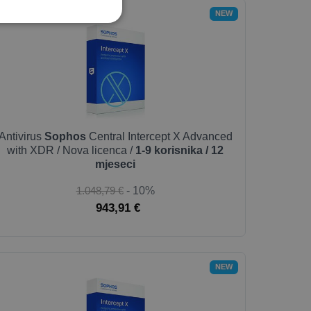
NEW
Antivirus
Sophos
Central Intercept X Advanced
with XDR / Nova licenca /
1-9 korisnika / 12
mjeseci
1.048,79 €
- 10%
943,91 €
NEW