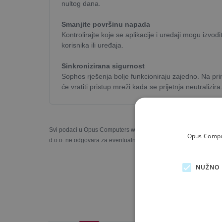
nultog dana.
Smanjite površinu napada
Kontrolirajte koje se aplikacije i uređaji mogu izvo
korisnika ili uređaja.
Sinkronizirana sigurnost
Sophos rješenja bolje funkcioniraju zajedno. Na prim
će vratiti pristup mreži kada se prijetnja neutralizi
Svi podaci u Opus Computers web trgovini prezentirani su s naj
Opus Comput
d.o.o. ne odgovara za eventualne nesukladnosti u slikama, opisi
NUŽNO 