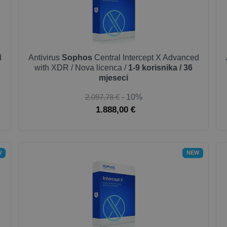
d
Antivirus
Sophos
Central Intercept X Advanced
with XDR / Nova licenca /
1-9 korisnika / 36
mjeseci
2.097,78 €
- 10%
1.888,00 €
W
NEW