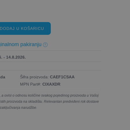
DODAJ U KOŠARICU
inalnom pakiranju
. - 14.8.2026.
ada
Šifra proizvoda:
CAEF1CSAA
MPN Part#:
CIXAXDR
a ovisi o odnosu količine svakog pojedinog proizvoda u Vašoj
e istih proizvoda na skladištu. Relevantan predviđeni rok dostave
 zaključivanja narudžbe.