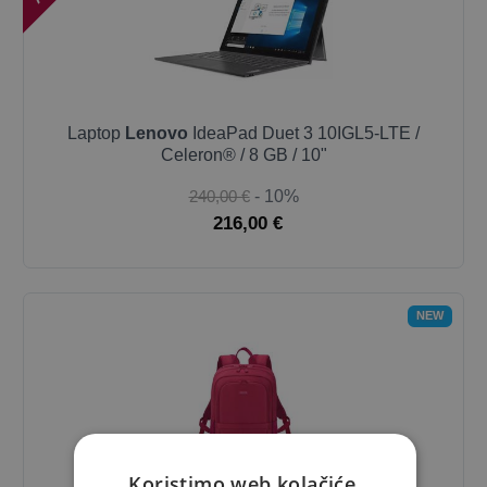
Laptop
Lenovo
IdeaPad Duet 3 10IGL5-LTE /
Celeron® / 8 GB / 10"
240,00 €
- 10%
216,00 €
NEW
Koristimo web kolačiće.