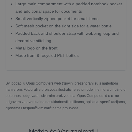
Large main compartment with a padded notebook pocket
and additional space for documents
Small vertically zipped pocket for small items
Soft mesh pocket on the right side for a water bottle
Padded back and shoulder strap with webbing loop and
decorative stitching
Metal logo on the front
Made from 9 recycled PET bottles
Svi podaci u Opus Computers web trgovini prezentirani su s najboljom
namjerom. Fotografije proizvoda ilustrativne su prirode i ne moraju nužno u
potpunosti odgovarati stvarnim proizvodima. Opus Computers d.o.o. ne
odgovara za eventualne nesukladnosti u slikama, opisima, specifikacijama,
cijenama i raspoloživim količinama proizvoda.
Možda će Vas zanimati i...