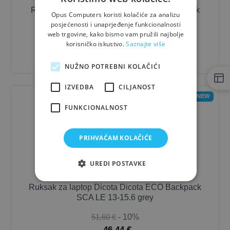
Ruksak za laptop Dicota Dicota Eco Backpack
Opus Computers koristi kolačiće za analizu
SCALE 13-15.6 RED
posjećenosti i unaprjeđenje funkcionalnosti
web trgovine, kako bismo vam pružili najbolje
43,99 €
- 10%
korisničko iskustvo.
Saznajte više
39,60 €
NUŽNO POTREBNI KOLAČIĆI
IZVEDBA
CILJANOST
NEW
FUNKCIONALNOST
PRIHVAĆAM KOLAČIĆE
UREDI POSTAVKE
Ruksak za laptop Dicota Dicota ECO Backpack
SCA LE 13-15.6 grey
51,60 €
- 10%
46,44 €