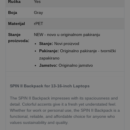
Ručka
Yes
Boja
Gray
Materijal
rPET
Stanje
NEW - novo u originalnom pakiranju
proizvoda:
Stanje:
Novi proizvod
Pakiranje:
Originalno pakiranje - tvornički
zapakirano
Jamstvo:
Originalno jamstvo
SPIN II Backpack for 13-16-inch Laptops
The SPIN II Backpack impresses with its spaciousness and
detail. Colorful accents give it a fresh yet understated feel.
Whether for work or personal use, the SPIN II Backpack is a
functional, reliable, and affordable choice for anyone who
values sustainability and quality.