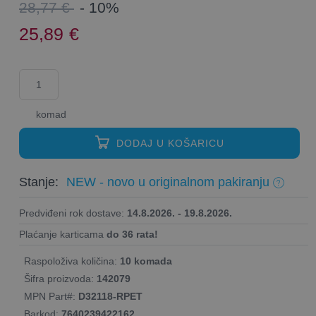
28,77 €
- 10%
25,89
€
komad
DODAJ U KOŠARICU
Stanje:
NEW - novo u originalnom pakiranju
Predviđeni rok dostave:
14.8.2026. - 19.8.2026.
Plaćanje karticama
do 36 rata!
Raspoloživa količina:
10 komada
Šifra proizvoda:
142079
MPN Part#:
D32118-RPET
Barkod:
7640239422162