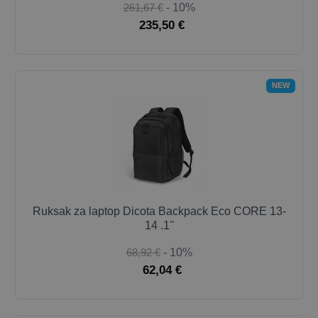
261,67 €
- 10%
235,50 €
NEW
Ruksak za laptop Dicota Backpack Eco CORE 13-
14 .1''
68,92 €
- 10%
62,04 €