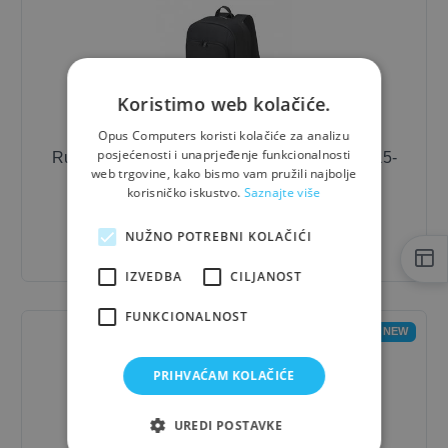
Koristimo web kolačiće.
Opus Computers koristi kolačiće za analizu
posjećenosti i unaprjeđenje funkcionalnosti
Ruksak za laptop Dicota Notebook backpack 15-
web trgovine, kako bismo vam pružili najbolje
17.3 inch TWO
korisničko iskustvo.
Saznajte više
33,27 €
- 10%
NUŽNO POTREBNI KOLAČIĆI
29,94 €
IZVEDBA
CILJANOST
FUNKCIONALNOST
NEW
PRIHVAĆAM KOLAČIĆE
UREDI POSTAVKE