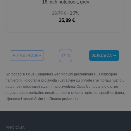
16 inch notebook, grey
28,77 €
- 10%
25,89 €
1/13
PRETHODNA
SLJEDEĆA
Svi podaci u Opus Computers web trgovini prezentirani su s najboljom
namjerom. Fotografije proizvoda ilustrativne su prirode i ne moraju nužno u
potpunosti odgovarati stvarnim proizvodima. Opus Computers d.o.o. ne
odgovara za eventualne nesukladnosti u slikama, opisima, specifikacijama,
cijenama i raspoloživim količinama proizvoda.
PRODAJA