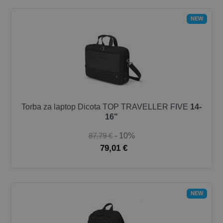
NEW
Torba za laptop Dicota TOP TRAVELLER FIVE
14-
16"
87,79 €
- 10%
79,01 €
NEW