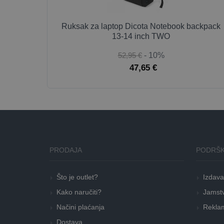
Ruksak za laptop Dicota Notebook backpack
13-14 inch TWO
52,95 €
- 10%
47,65 €
PRODAJA
PODRŠK
Što je outlet?
Izdava
Kako naručiti?
Jamstv
Načini plaćanja
Reklam
Dostava