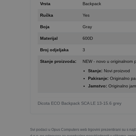
Vrsta
Backpack
Ručka
Yes
Boja
Gray
Materijal
600D
Broj odjeljaka
3
Stanje proizvoda:
NEW - novo u originalnom p
Stanje:
Novi proizvod
Pakiranje:
Originalno pak
Jamstvo:
Originalno jam
Dicota ECO Backpack SCA LE 13-15.6 grey
Svi podaci u Opus Computers web trgovini prezentirani su s naj