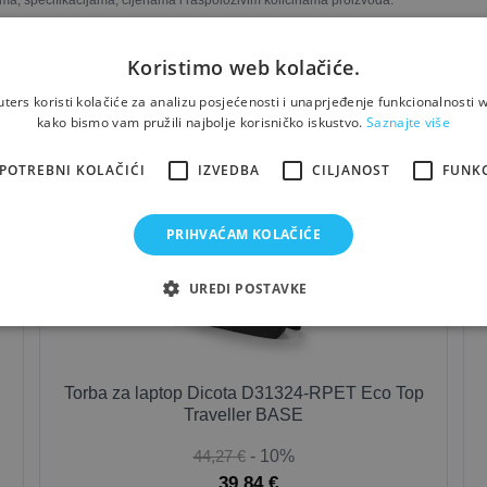
ma, specifikacijama, cijenama i raspoloživim količinama proizvoda.
Koristimo web kolačiće.
ers koristi kolačiće za analizu posjećenosti i unaprjeđenje funkcionalnosti w
Možda će Vas zanimati i...
kako bismo vam pružili najbolje korisničko iskustvo.
Saznajte više
POTREBNI KOLAČIĆI
IZVEDBA
CILJANOST
FUNK
W
NEW
PRIHVAĆAM KOLAČIĆE
UREDI POSTAVKE
Torba za laptop Dicota D31324-RPET Eco Top
Traveller BASE
44,27 €
- 10%
39,84 €