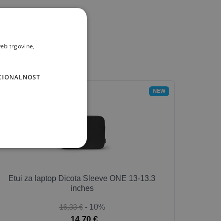
eb trgovine,
CIONALNOST
NEW
Etui za laptop Dicota Sleeve ONE 13-13.3
inches
16,33 €
- 10%
14,70 €