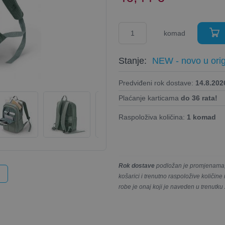
komad
Stanje:
NEW - novo u orig
Predviđeni rok dostave:
14.8.2026
Plaćanje karticama
do 36 rata!
Raspoloživa količina:
1 komad
Rok dostave
podložan je promjenama, 
košarici i trenutno raspoložive količin
robe je onaj koji je naveden u trenutku