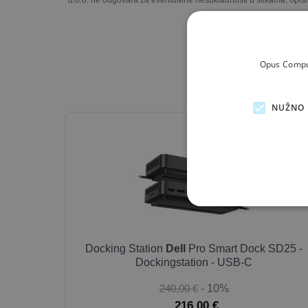
d.o.o. ne odgovara za eventualne nesukladnosti u slikama, opisi
Opus Comput
NUŽNO 
NE
Docking Station
Dell
Pro Smart Dock SD25 -
Dockingstation - USB-C
240,00 €
- 10%
216,00 €