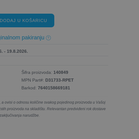
DODAJ U KOŠARICU
inalnom pakiranju
. - 19.8.2026.
Šifra proizvoda:
140849
MPN Part#:
D31733-RPET
Barkod:
7640158669181
a ovisi o odnosu količine svakog pojedinog proizvoda u Vašoj
e istih proizvoda na skladištu. Relevantan predviđeni rok dostave
 zaključivanja narudžbe.