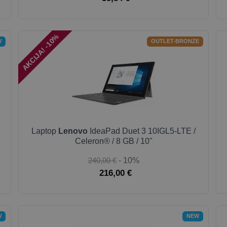
AKCIJA! -10%
W
OUTLET-BRONZE
Laptop
Lenovo
IdeaPad Duet 3 10IGL5-LTE /
Celeron® / 8 GB / 10"
240,00 €
- 10%
216,00 €
W
NEW