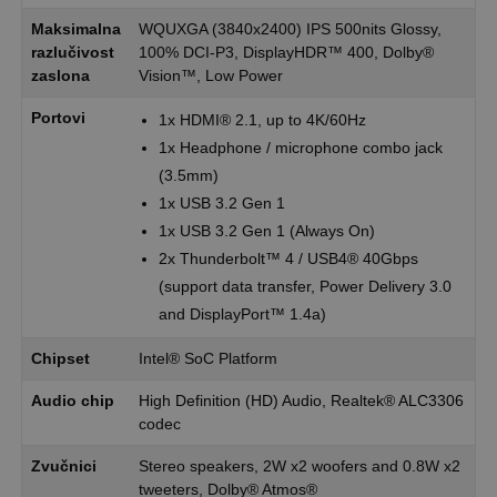
Maksimalna
WQUXGA (3840x2400) IPS 500nits Glossy,
razlučivost
100% DCI-P3, DisplayHDR™ 400, Dolby®
zaslona
Vision™, Low Power
Portovi
1x HDMI® 2.1, up to 4K/60Hz
1x Headphone / microphone combo jack
(3.5mm)
1x USB 3.2 Gen 1
1x USB 3.2 Gen 1 (Always On)
2x Thunderbolt™ 4 / USB4® 40Gbps
(support data transfer, Power Delivery 3.0
and DisplayPort™ 1.4a)
Chipset
Intel® SoC Platform
Audio chip
High Definition (HD) Audio, Realtek® ALC3306
codec
Zvučnici
Stereo speakers, 2W x2 woofers and 0.8W x2
tweeters, Dolby® Atmos®