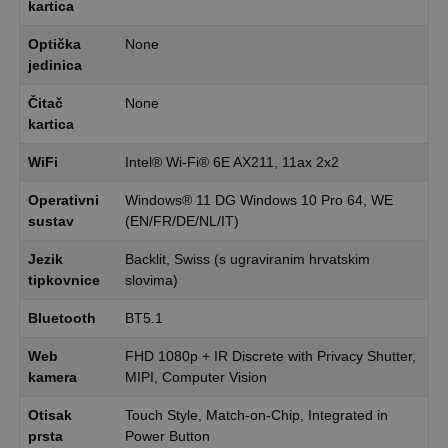
kartica
Optička
None
jedinica
Čitač
None
kartica
WiFi
Intel® Wi-Fi® 6E AX211, 11ax 2x2
Operativni
Windows® 11 DG Windows 10 Pro 64, WE
sustav
(EN/FR/DE/NL/IT)
Jezik
Backlit, Swiss (s ugraviranim hrvatskim
tipkovnice
slovima)
Bluetooth
BT5.1
Web
FHD 1080p + IR Discrete with Privacy Shutter,
kamera
MIPI, Computer Vision
Otisak
Touch Style, Match-on-Chip, Integrated in
prsta
Power Button