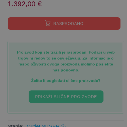
1.392,00
€
RASPRODANO
Proizvod koji ste tražili je rasprodan. Podaci u web
trgovini redovito se osvježavaju. Za informacije o
raspoloživosti ovoga proizvoda molimo posjetite
nas ponovno.
Želite li pogledati slične proizvode?
PRIKAŽI SLIČNE PROIZVODE
Stanje:
Outlet SILVER