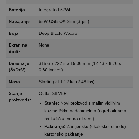
Baterija
Integrated 57Wh
Napajanje
65W USB-C® Slim (3-pin)
Boja
Deep Black, Weave
Ekran na
None
dodir
Dimenzije
315.6 x 222.5 x 15.36 mm (12.43 x 8.76 x
(ŠxDxV)
0.60 inches)
Masa
Starting at 1.12 kg (2.48 lbs)
Stanje
Outlet SILVER
proizvoda:
Stanje:
Novi proizvod s malim vidljivim
kozmetičkim nedostatcima (ogrebotinama
na kućištu, ne na ekranu)
Pakiranje:
Zamjensko (ekološko, smeđe)
kartonsko pakiranje