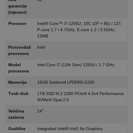
garancije
(mjeseci)
Procesor
Intel® Core™ i7-1255U, 10C (2P + 8E) / 12T,
P-core 1.7 / 4.7GHz, E-core 1.2 / 3.5GHz,
12MB
Proizvođač
Intel
procesora
Model
Intel Core i7 (12th Gen) 1255U / 1.7 GHz
procesora
Memorija
16GB Soldered LPDDR5-5200
Tvrdi disk
1TB SSD M.2 2280 PCIe® 4.0x4 Performance
NVMe® Opal 2.0
Veličina
14"
zaslona
Grafička
Integrated Intel® Iris® Xe Graphics