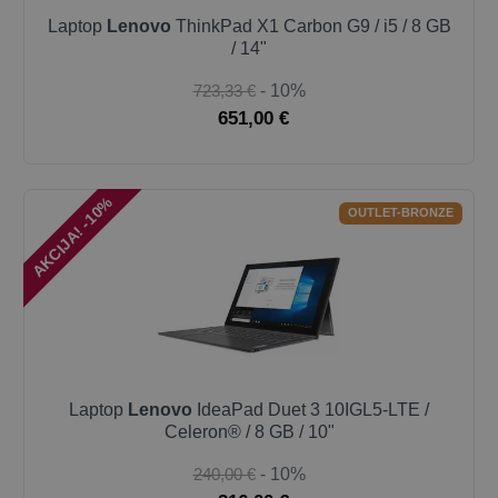
Laptop
Lenovo
ThinkPad X1 Carbon G9 / i5 / 8 GB
/ 14"
723,33 €
- 10%
651,00 €
AKCIJA! -10%
OUTLET-BRONZE
Laptop
Lenovo
IdeaPad Duet 3 10IGL5-LTE /
Celeron® / 8 GB / 10"
240,00 €
- 10%