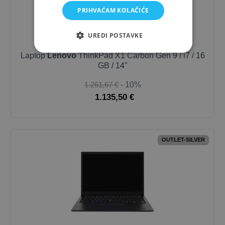
PRIHVAĆAM KOLAČIĆE
UREDI POSTAVKE
Laptop
Lenovo
ThinkPad X1 Carbon Gen 9 / i7 / 16
GB / 14"
1.261,67 €
- 10%
1.135,50 €
OUTLET-SILVER