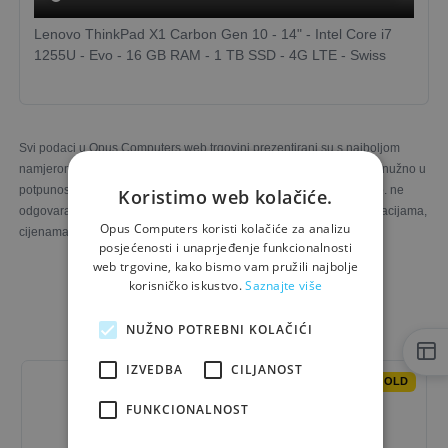
Lenovo ThinkPad X1 Carbon Gen 10 - 14" - Intel Core i7
1255U - Evo - 16 GB RAM - 1 TB SSD - 4G LTE - Swiss
Svi podaci u Opus Computers web trgovini prezentirani su s najboljom
namjerom. Fotografije proizvoda ilustrativne su prirode i ne moraju nužno u
potpunosti odgovarati stvarnim proizvodima. Opus Computers d.o.o. ne
Koristimo web kolačiće.
odgovara za eventualne nesukladnosti u slikama, opisima, specifikacijama,
Opus Computers koristi kolačiće za analizu
cijenama i raspoloživim količinama proizvoda.
posjećenosti i unaprjeđenje funkcionalnosti
web trgovine, kako bismo vam pružili najbolje
korisničko iskustvo.
Saznajte više
Možda će Vas zanimati i...
NUŽNO POTREBNI KOLAČIĆI
IZVEDBA
CILJANOST
OUTLET-GOLD
FUNKCIONALNOST