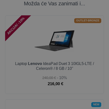
Možda će Vas zanimati i...
AKCIJA! -10%
OUTLET-BRONZE
Laptop
Lenovo
IdeaPad Duet 3 10IGL5-LTE /
Celeron® / 8 GB / 10"
240,00 €
- 10%
216,00 €
NEW