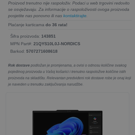
Proizvod trenutno nije raspoloživ. Podaci u web trgovini redovito
se osvježavaju. Za informacije o raspoloživosti ovoga proizvoda
posjetite nas ponovno ili nas
kontaktirajte
.
Plaćanje karticama
do 36 rata!
Šifra proizvoda:
143851
MPN Part#:
21QYS10L0J-NORDICS
Barkod:
5707271608618
Rok dostave
podložan je promjenama, a ovisi o odnosu količine svakog
pojedinog proizvoda u Vašoj košarici i trenutno raspoložive količine istih
proizvoda na skladištu. Relevantan predviđeni rok dostave robe je onaj koji
je naveden u trenutku zaključivanja narudžbe.