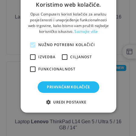
Koristimo web kolačiće.
Opus Computers koristi kolačiće za analizu
Laptop
Lenovo
ThinkPad L14 Gen 5 / Ultra 5 / 16
posjećenosti i unaprjeđenje funkcionalnosti
GB / 14"
web trgovine, kako bismo vam pružili najbolje
korisničko iskustvo.
Saznajte više
1.271,67 €
- 10%
1.144,50 €
NUŽNO POTREBNI KOLAČIĆI
IZVEDBA
CILJANOST
NEW
FUNKCIONALNOST
PRIHVAĆAM KOLAČIĆE
UREDI POSTAVKE
Laptop
Lenovo
ThinkPad L14 Gen 5 / Ultra 5 / 16
GB / 14"