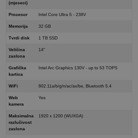
(mjeseci)
Procesor
Intel Core Ultra 5 - 238V
Memorija
32 GB
Tvrdi disk
1 TB SSD
Veličina
14"
zaslona
Grafička
Intel Arc Graphics 130V - up to 53 TOPS
kartica
WiFi
802.11a/b/g/n/ac/ax/be, Bluetooth 5.4
Web
Yes
kamera
Maksimalna
1920 x 1200 (WUXGA)
razlučivost
zaslona