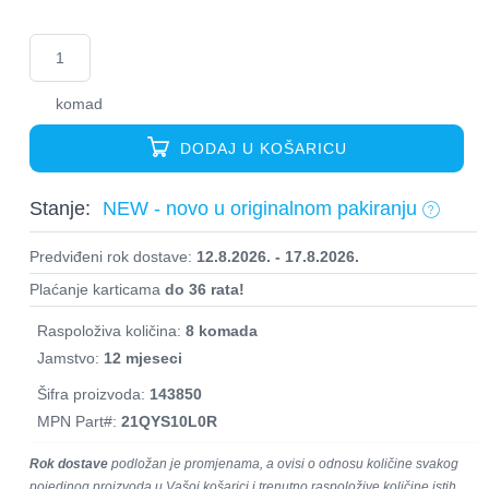
komad
DODAJ U KOŠARICU
Stanje:
NEW - novo u originalnom pakiranju
Predviđeni rok dostave:
12.8.2026. - 17.8.2026.
Plaćanje karticama
do 36 rata!
Raspoloživa količina:
8 komada
Jamstvo:
12 mjeseci
Šifra proizvoda:
143850
MPN Part#:
21QYS10L0R
Rok dostave
podložan je promjenama, a ovisi o odnosu količine svakog
pojedinog proizvoda u Vašoj košarici i trenutno raspoložive količine istih