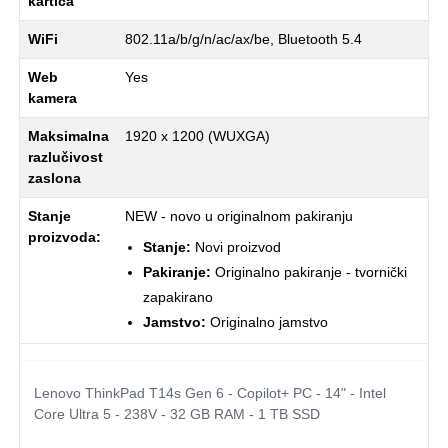
kartica
WiFi
802.11a/b/g/n/ac/ax/be, Bluetooth 5.4
Web
Yes
kamera
Maksimalna
1920 x 1200 (WUXGA)
razlučivost
zaslona
Stanje
NEW - novo u originalnom pakiranju
proizvoda:
Stanje:
Novi proizvod
Pakiranje:
Originalno pakiranje - tvornički
zapakirano
Jamstvo:
Originalno jamstvo
Lenovo ThinkPad T14s Gen 6 - Copilot+ PC - 14" - Intel
Core Ultra 5 - 238V - 32 GB RAM - 1 TB SSD