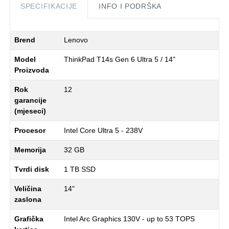
SPECIFIKACIJE
INFO I PODRŠKA
Brend
Lenovo
Model
ThinkPad T14s Gen 6 Ultra 5 / 14"
Proizvoda
Rok
12
garancije
(mjeseci)
Procesor
Intel Core Ultra 5 - 238V
Memorija
32 GB
Tvrdi disk
1 TB SSD
Veličina
14"
zaslona
Grafička
Intel Arc Graphics 130V - up to 53 TOPS