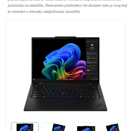
proizvoda na skladištu. Relevantan predviđeni rok dostave robe je onaj koji
je naveden u trenutku zaključivanja narudžbe.