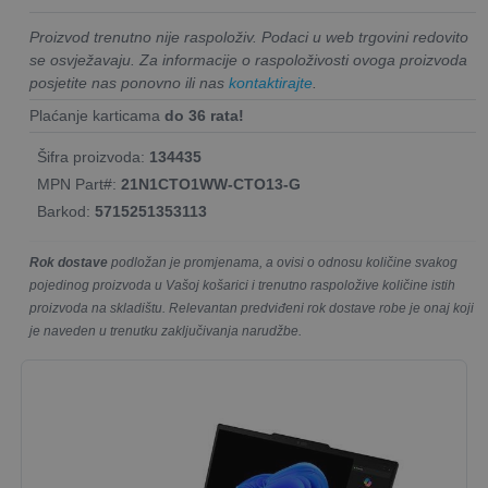
Proizvod trenutno nije raspoloživ. Podaci u web trgovini redovito
se osvježavaju. Za informacije o raspoloživosti ovoga proizvoda
posjetite nas ponovno ili nas
kontaktirajte
.
Plaćanje karticama
do 36 rata!
Šifra proizvoda:
134435
MPN Part#:
21N1CTO1WW-CTO13-G
Barkod:
5715251353113
Rok dostave
podložan je promjenama, a ovisi o odnosu količine svakog
pojedinog proizvoda u Vašoj košarici i trenutno raspoložive količine istih
proizvoda na skladištu. Relevantan predviđeni rok dostave robe je onaj koji
je naveden u trenutku zaključivanja narudžbe.