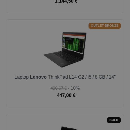
1.144,50 €
OUTLET-BRONZE
Laptop
Lenovo
ThinkPad L14 G2 / i5 / 8 GB / 14"
496,67 €
- 10%
447,00 €
BULK