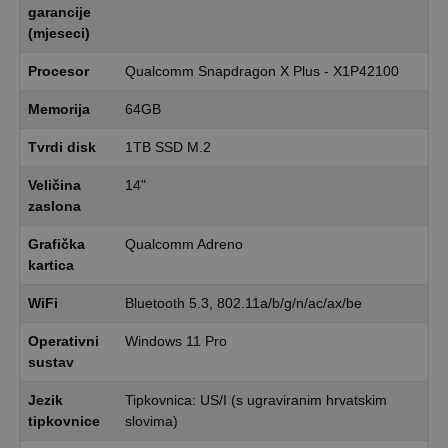
garancije
(mjeseci)
Procesor
Qualcomm Snapdragon X Plus - X1P42100
Memorija
64GB
Tvrdi disk
1TB SSD M.2
Veličina
14"
zaslona
Grafička
Qualcomm Adreno
kartica
WiFi
Bluetooth 5.3, 802.11a/b/g/n/ac/ax/be
Operativni
Windows 11 Pro
sustav
Jezik
Tipkovnica: US/I (s ugraviranim hrvatskim
tipkovnice
slovima)