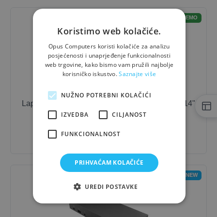
OUTLET-DEMO
Koristimo web kolačiće.
Opus Computers koristi kolačiće za analizu
posjećenosti i unaprjeđenje funkcionalnosti
web trgovine, kako bismo vam pružili najbolje
korisničko iskustvo.
Saznajte više
NUŽNO POTREBNI KOLAČIĆI
Laptop
Lenovo
ThinkPad L14 G2 / i5 / 16 GB / 14"
IZVEDBA
CILJANOST
1.041,67 €
- 10%
937,50 €
FUNKCIONALNOST
PRIHVAĆAM KOLAČIĆE
NEW
UREDI POSTAVKE