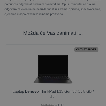
potpunosti odgovarati stvarnim proizvodima. Opus Computers d.o.o. ne
odgovara za eventualne nesukladnosti u slikama, opisima, specifikacijama,
cijenama i raspoloživim količinama proizvoda.
Možda će Vas zanimati i...
OUTLET-SILVER
Laptop
Lenovo
ThinkPad L13 Gen 3 / i5 / 8 GB /
13"
510,00 €
- 10%