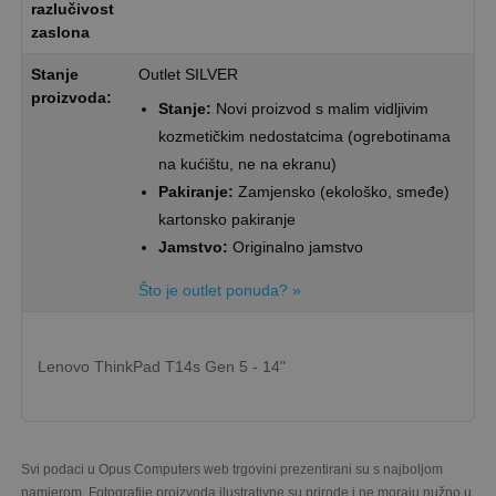
razlučivost
zaslona
Stanje
Outlet SILVER
proizvoda:
Stanje:
Novi proizvod s malim vidljivim
kozmetičkim nedostatcima (ogrebotinama
na kućištu, ne na ekranu)
Pakiranje:
Zamjensko (ekološko, smeđe)
kartonsko pakiranje
Jamstvo:
Originalno jamstvo
Što je outlet ponuda? »
Lenovo ThinkPad T14s Gen 5 - 14"
Svi podaci u Opus Computers web trgovini prezentirani su s najboljom
namjerom. Fotografije proizvoda ilustrativne su prirode i ne moraju nužno u