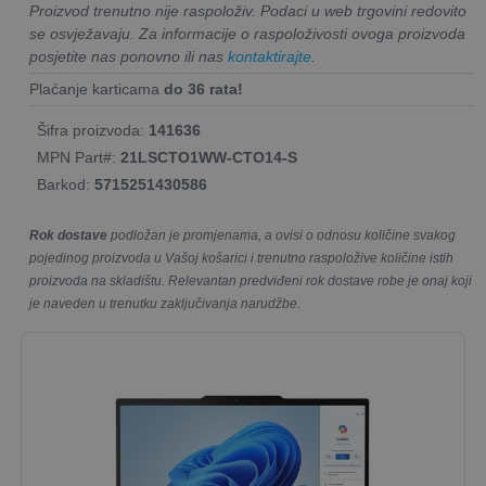
Proizvod trenutno nije raspoloživ. Podaci u web trgovini redovito
se osvježavaju. Za informacije o raspoloživosti ovoga proizvoda
posjetite nas ponovno ili nas
kontaktirajte
.
Plaćanje karticama
do 36 rata!
Šifra proizvoda:
141636
MPN Part#:
21LSCTO1WW-CTO14-S
Barkod:
5715251430586
Rok dostave
podložan je promjenama, a ovisi o odnosu količine svakog
pojedinog proizvoda u Vašoj košarici i trenutno raspoložive količine istih
proizvoda na skladištu. Relevantan predviđeni rok dostave robe je onaj koji
je naveden u trenutku zaključivanja narudžbe.