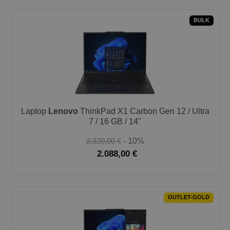
BULK
Laptop
Lenovo
ThinkPad X1 Carbon Gen 12 / Ultra
7 / 16 GB / 14"
2.320,00 €
- 10%
2.088,00 €
OUTLET-GOLD