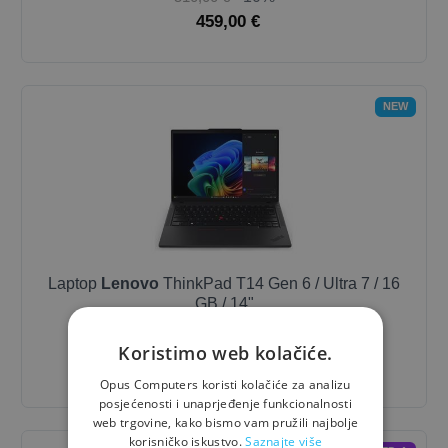
459,00 €
NEW
Laptop
Lenovo
ThinkPad T14 Gen 6 / Ultra 7 / 16
GB / 14"
2.130,00 €
- 10%
Koristimo web kolačiće.
1.917,00 €
Opus Computers koristi kolačiće za analizu
posjećenosti i unaprjeđenje funkcionalnosti
web trgovine, kako bismo vam pružili najbolje
korisničko iskustvo.
Saznajte više