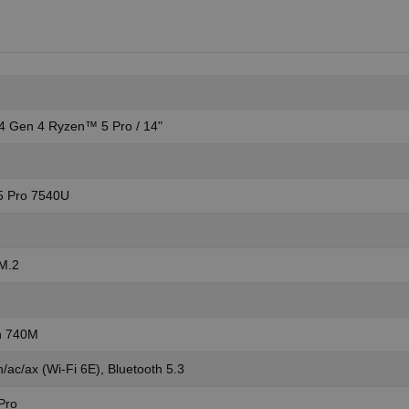
4 Gen 4 Ryzen™ 5 Pro / 14"
5 Pro 7540U
M.2
n 740M
/ac/ax (Wi-Fi 6E), Bluetooth 5.3
Pro