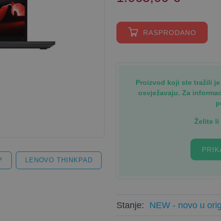
RASPRODANO
Proizvod koji ste tražili 
osvježavaju. Za informa
p
Želite l
PRIK
P
LENOVO THINKPAD
Stanje:
NEW - novo u orig