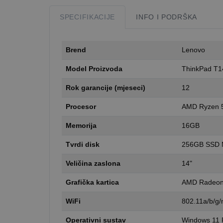
SPECIFIKACIJE
INFO I PODRŠKA
Brend
Lenovo
Model Proizvoda
ThinkPad T1
Rok garancije (mjeseci)
12
Procesor
AMD Ryzen 
Memorija
16GB
Tvrdi disk
256GB SSD 
Veličina zaslona
14"
Grafička kartica
AMD Radeo
WiFi
802.11a/b/g/n
Operativni sustav
Windows 11 