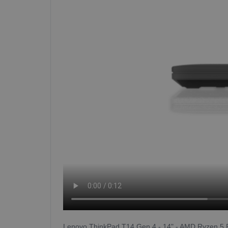
Lenovo ThinkPad T14 Gen 4 - 14" - AMD Ryzen 5