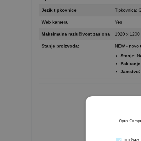
Jezik tipkovnice
Tipkovnica: 
Web kamera
Yes
Maksimalna razlučivost zaslona
1920 x 120
Stanje proizvoda:
NEW - novo u
Stanje:
No
Pakiranje
Jamstvo:
Opus Comput
NUŽNO 