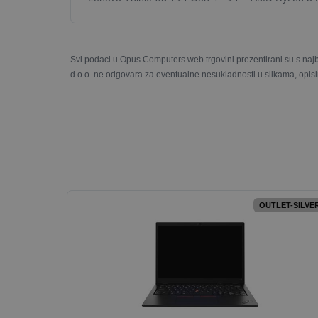
Svi podaci u Opus Computers web trgovini prezentirani su s naj
d.o.o. ne odgovara za eventualne nesukladnosti u slikama, opisi
OUTLET-SILVE