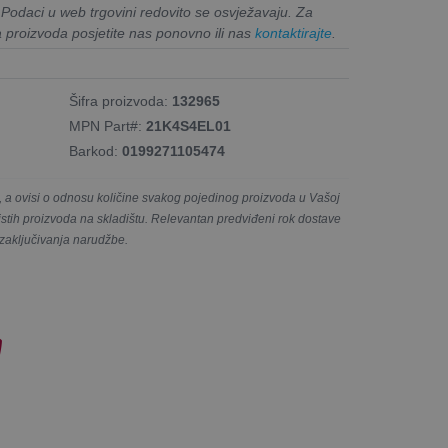
. Podaci u web trgovini redovito se osvježavaju. Za
a proizvoda posjetite nas ponovno ili nas
kontaktirajte
.
Šifra proizvoda:
132965
MPN Part#:
21K4S4EL01
Barkod:
0199271105474
a ovisi o odnosu količine svakog pojedinog proizvoda u Vašoj
e istih proizvoda na skladištu. Relevantan predviđeni rok dostave
 zaključivanja narudžbe.
!