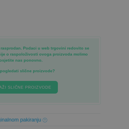
je rasprodan. Podaci u web trgovini redovito se
cije o raspoloživosti ovoga proizvoda molimo
osjetite nas ponovno.
i pogledati slične proizvode?
AŽI SLIČNE PROIZVODE
inalnom pakiranju