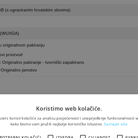
GB (s ugraviranim hrvatskim slovima)
0 (WUXGA)
 originalnom pakiranju
vi proizvod
:
Originalno pakiranje - tvornički zapakirano
Originalno jamstvo
Koristimo web kolačiće.
ers koristi kolačiće za analizu posjećenosti i unaprjeđenje funkcionalnosti w
kako bismo vam pružili najbolje korisničko iskustvo.
Saznajte više
POTREBNI KOLAČIĆI
IZVEDBA
CILJANOST
FUNK