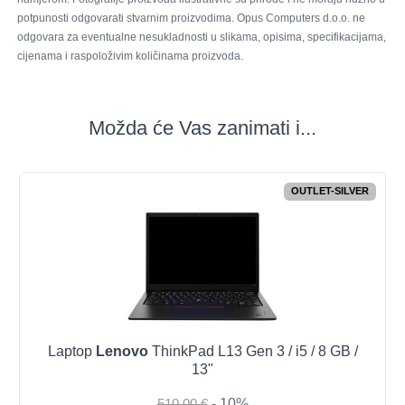
potpunosti odgovarati stvarnim proizvodima. Opus Computers d.o.o. ne
odgovara za eventualne nesukladnosti u slikama, opisima, specifikacijama,
cijenama i raspoloživim količinama proizvoda.
Možda će Vas zanimati i...
OUTLET-SILVER
Laptop
Lenovo
ThinkPad L13 Gen 3 / i5 / 8 GB /
13"
510,00 €
- 10%