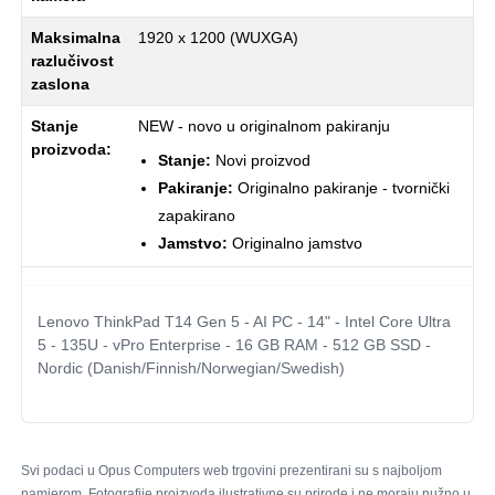
Maksimalna
1920 x 1200 (WUXGA)
razlučivost
zaslona
Stanje
NEW - novo u originalnom pakiranju
proizvoda:
Stanje:
Novi proizvod
Pakiranje:
Originalno pakiranje - tvornički
zapakirano
Jamstvo:
Originalno jamstvo
Lenovo ThinkPad T14 Gen 5 - AI PC - 14" - Intel Core Ultra
5 - 135U - vPro Enterprise - 16 GB RAM - 512 GB SSD -
Nordic (Danish/Finnish/Norwegian/Swedish)
Svi podaci u Opus Computers web trgovini prezentirani su s najboljom
namjerom. Fotografije proizvoda ilustrativne su prirode i ne moraju nužno u