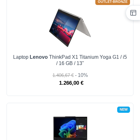
OUTLET-BRONZE
Laptop
Lenovo
ThinkPad X1 Titanium Yoga G1 / i5
/ 16 GB / 13"
1.406,67 €
- 10%
1.266,00 €
NEW