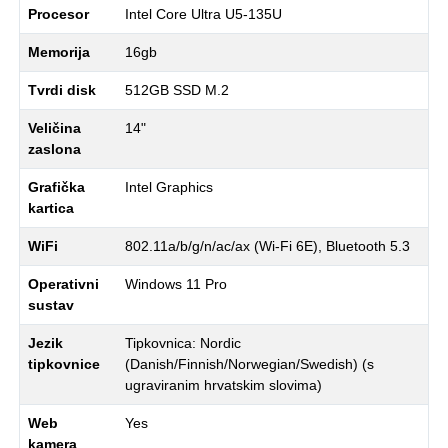
Procesor
Intel Core Ultra U5-135U
Memorija
16gb
Tvrdi disk
512GB SSD M.2
Veličina
14"
zaslona
Grafička
Intel Graphics
kartica
WiFi
802.11a/b/g/n/ac/ax (Wi-Fi 6E), Bluetooth 5.3
Operativni
Windows 11 Pro
sustav
Jezik
Tipkovnica: Nordic
tipkovnice
(Danish/Finnish/Norwegian/Swedish) (s
ugraviranim hrvatskim slovima)
Web
Yes
kamera