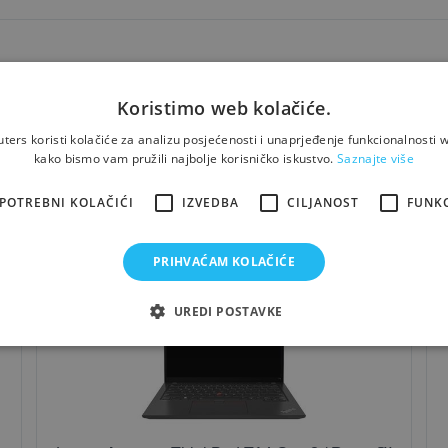
boljom namjerom. Fotografije proizvoda ilustrativne su prirode i ne moraju nužno 
ma, specifikacijama, cijenama i raspoloživim količinama proizvoda.
Koristimo web kolačiće.
ers koristi kolačiće za analizu posjećenosti i unaprjeđenje funkcionalnosti w
kako bismo vam pružili najbolje korisničko iskustvo.
Saznajte više
Možda će Vas zanimati i...
POTREBNI KOLAČIĆI
IZVEDBA
CILJANOST
FUNK
PRIHVAĆAM KOLAČIĆE
R
OUTLET-SILVER
UREDI POSTAVKE