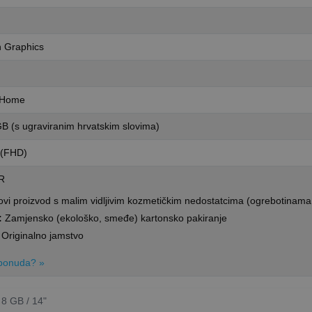
 Graphics
 Home
GB (s ugraviranim hrvatskim slovima)
 (FHD)
ER
vi proizvod s malim vidljivim kozmetičkim nedostatcima (ogrebotinama
:
Zamjensko (ekološko, smeđe) kartonsko pakiranje
Originalno jamstvo
t ponuda? »
8 GB / 14"