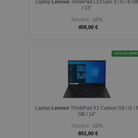
Laptop
Lenovo
ThinkPad L13 Gen 3 / i5 / 8 G
/ 13"
510,00 €
- 10%
459,00 €
OUTLET-DEM
Laptop
Lenovo
ThinkPad X1 Carbon G9 / i5 / 
GB / 14"
723,33 €
- 10%
651,00 €