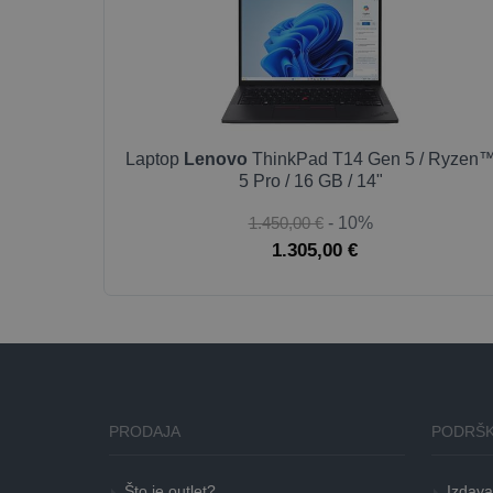
Laptop
Lenovo
ThinkPad T14 Gen 5 / Ryzen
5 Pro / 16 GB / 14"
1.450,00 €
- 10%
1.305,00 €
PRODAJA
PODRŠK
Što je outlet?
Izdava