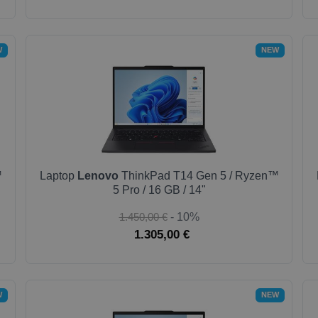
W
NEW
™
Laptop
Lenovo
ThinkPad T14 Gen 5 / Ryzen™
5 Pro / 16 GB / 14"
1.450,00 €
- 10%
1.305,00 €
W
NEW