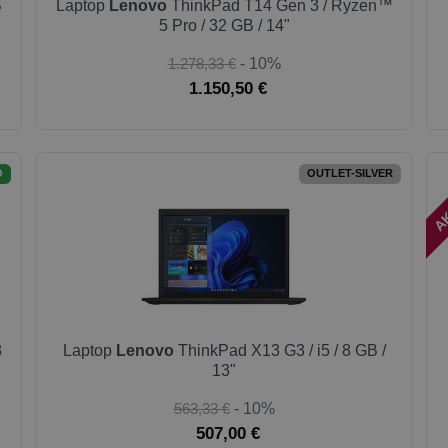
B
Laptop
Lenovo
ThinkPad T14 Gen 3 / Ryzen™
5 Pro / 32 GB / 14"
1.278,33 €
- 10%
1.150,50 €
AK
O
OUTLET-SILVER
8
Laptop
Lenovo
ThinkPad X13 G3 / i5 / 8 GB /
13"
563,33 €
- 10%
507,00 €