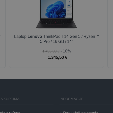
™
Laptop
Lenovo
ThinkPad T14 Gen 5 / Ryzen™
5 Pro / 16 GB / 14"
1.495,00 €
- 10%
1.345,50 €
A KUPCIMA
INFORMACIJE
nje e-računa
Opći uvjeti poslovanja