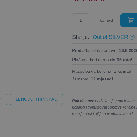
komad
Stanje:
Outlet SILVER
Predviđeni rok dostave:
13.8.2026
Plaćanje karticama
do 36 rata!
Raspoloživa količina:
1 komad
Jamstvo:
12 mjeseci
P
LENOVO THINKPAD
Rok dostave
podložan je promjenama, 
košarici i trenutno raspoložive količin
robe je onaj koji je naveden u trenutku