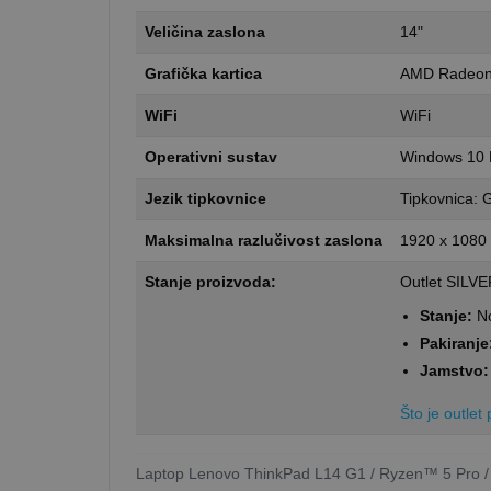
Veličina zaslona
14"
Grafička kartica
AMD Radeon
WiFi
WiFi
Operativni sustav
Windows 10
Jezik tipkovnice
Tipkovnica: 
Maksimalna razlučivost zaslona
1920 x 1080
Stanje proizvoda:
Outlet SILV
Stanje:
No
Pakiranje
Jamstvo:
Što je outle
Laptop Lenovo ThinkPad L14 G1 / Ryzen™ 5 Pro / 