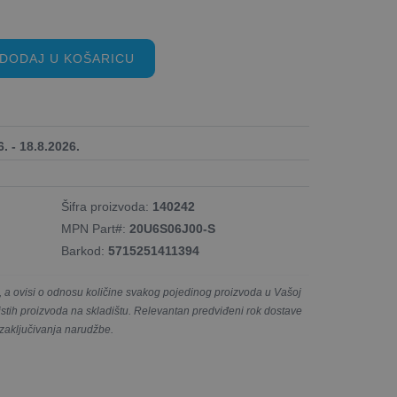
DODAJ U KOŠARICU
. - 18.8.2026.
Šifra proizvoda:
140242
MPN Part#:
20U6S06J00-S
Barkod:
5715251411394
a ovisi o odnosu količine svakog pojedinog proizvoda u Vašoj
e istih proizvoda na skladištu. Relevantan predviđeni rok dostave
 zaključivanja narudžbe.