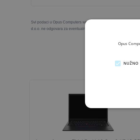
Svi podaci u Opus Computers web trgovini prezentirani su s naj
d.o.o. ne odgovara za eventualne nesukladnosti u slikama, opisi
Opus Comput
NUŽNO 
OUTLET-SILVE