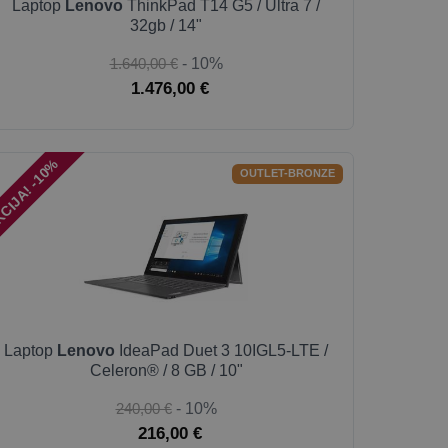
Laptop
Lenovo
ThinkPad T14 G5 / Ultra 7 /
32gb / 14"
1.640,00 €
- 10%
1.476,00 €
CIJA! -10%
OUTLET-BRONZE
Laptop
Lenovo
IdeaPad Duet 3 10IGL5-LTE /
Celeron® / 8 GB / 10"
240,00 €
- 10%
216,00 €