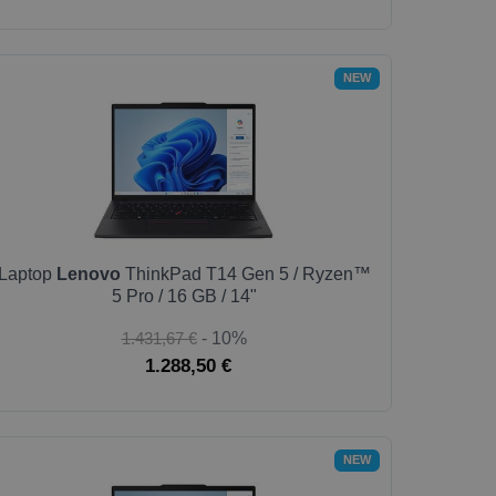
NEW
Laptop
Lenovo
ThinkPad T14 Gen 5 / Ryzen™
5 Pro / 16 GB / 14"
1.431,67 €
- 10%
1.288,50 €
NEW