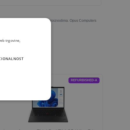
u potpunosti odgovarati stvarnim proizvodima. Opus Computers
eb trgovine,
CIONALNOST
REFURBISHED-A