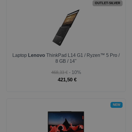
OUTLET-SILVER
Laptop
Lenovo
ThinkPad L14 G1 / Ryzen™ 5 Pro /
8 GB / 14"
468,33 €
- 10%
421,50 €
NEW