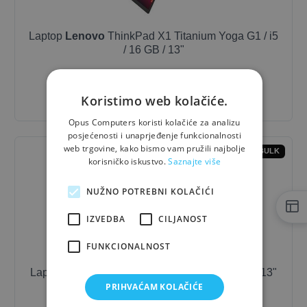
Laptop
Lenovo
ThinkPad X1 Titanium Yoga G1 / i5
/ 16 GB / 13"
1.406,67 €
- 10%
1.266,00 €
Koristimo web kolačiće.
Opus Computers koristi kolačiće za analizu
posjećenosti i unaprjeđenje funkcionalnosti
web trgovine, kako bismo vam pružili najbolje
BULK
korisničko iskustvo.
Saznajte više
NUŽNO POTREBNI KOLAČIĆI
IZVEDBA
CILJANOST
FUNKCIONALNOST
Laptop
Lenovo
ThinkPad X13 G4 / i5 / 16 GB / 13"
PRIHVAĆAM KOLAČIĆE
1.063,33 €
- 10%