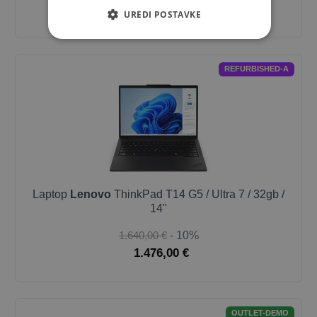
957,00 €
UREDI POSTAVKE
REFURBISHED-A
Laptop
Lenovo
ThinkPad T14 G5 / Ultra 7 / 32gb /
14"
1.640,00 €
- 10%
1.476,00 €
OUTLET-DEMO