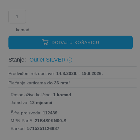
komad
DODAJ U KOŠARICU
Stanje:
Outlet SILVER
Predviđeni rok dostave:
14.8.2026. - 19.8.2026.
Plaćanje karticama
do 36 rata!
Raspoloživa količina:
1 komad
Jamstvo:
12 mjeseci
Šifra proizvoda:
112439
MPN Part#:
21B4S0KN00-S
Barkod:
5715251126687