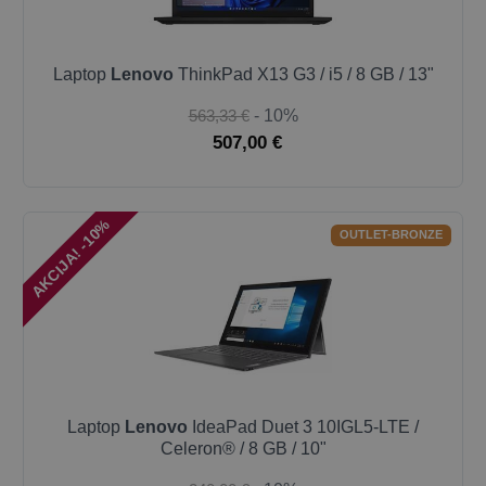
Laptop
Lenovo
ThinkPad X13 G3 / i5 / 8 GB / 13"
563,33 €
- 10%
507,00 €
AKCIJA! -10%
OUTLET-BRONZE
Laptop
Lenovo
IdeaPad Duet 3 10IGL5-LTE /
Celeron® / 8 GB / 10"