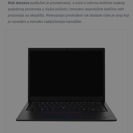
Rok dostave
podložan je promjenama, a ovisi o odnosu količine svakog
pojedinog proizvoda u Vašoj košarici i trenutno raspoložive količine istih
proizvoda na skladištu. Relevantan predviđeni rok dostave robe je onaj koji
je naveden u trenutku zaključivanja narudžbe.