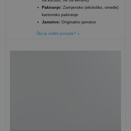
na kućištu, ne na ekranu)
Pakiranje:
Zamjensko (ekološko, smeđe)
kartonsko pakiranje
Jamstvo:
Originalno jamstvo
Što je outlet ponuda? »