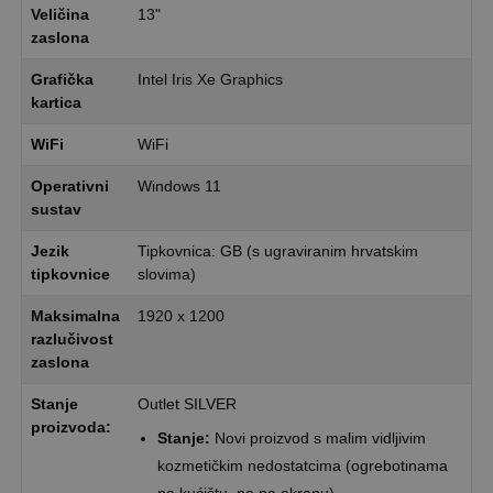
Veličina
13"
zaslona
Grafička
Intel Iris Xe Graphics
kartica
WiFi
WiFi
Operativni
Windows 11
sustav
Jezik
Tipkovnica: GB (s ugraviranim hrvatskim
tipkovnice
slovima)
Maksimalna
1920 x 1200
razlučivost
zaslona
Stanje
Outlet SILVER
proizvoda:
Stanje:
Novi proizvod s malim vidljivim
kozmetičkim nedostatcima (ogrebotinama