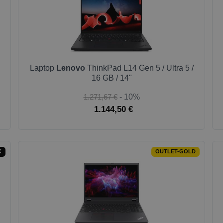
Laptop
Lenovo
ThinkPad L14 Gen 5 / Ultra 5 /
16 GB / 14"
1.271,67 €
- 10%
1.144,50 €
K
OUTLET-GOLD