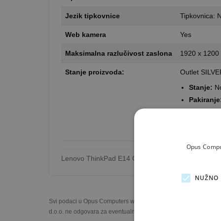
Jezik tipkovnice
Tipkovnica: 
Web kamera
Yes
Maksimalna razlučivost zaslona
1920 x 120
Stanje proizvoda:
Outlet SILV
Stanje:
No
Pakiranje
Jamstvo:
Što je outle
Opus Comput
Lenovo ThinkPad E14 Gen 6 - 14"
NUŽNO 
Svi podaci u Opus Computers web trgovini prezentirani su s naj
d.o.o. ne odgovara za eventualne nesukladnosti u slikama, opisi