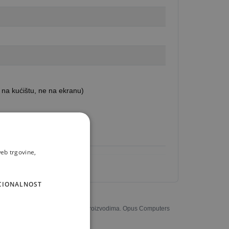
 na kućištu, ne na ekranu)
eb trgovine,
CIONALNOST
u potpunosti odgovarati stvarnim proizvodima. Opus Computers