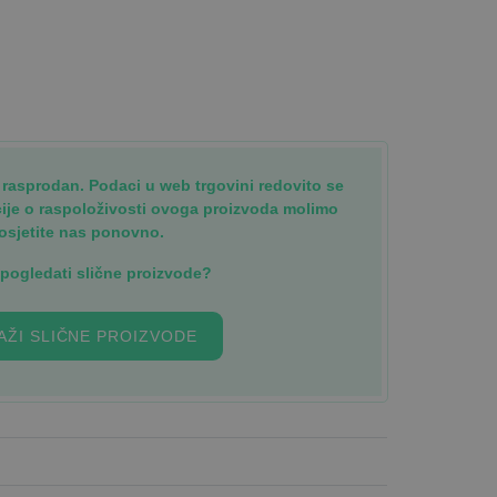
je rasprodan. Podaci u web trgovini redovito se
cije o raspoloživosti ovoga proizvoda molimo
osjetite nas ponovno.
i pogledati slične proizvode?
AŽI SLIČNE PROIZVODE