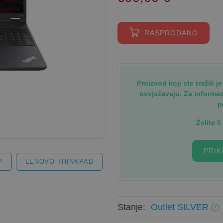
RASPRODANO
Proizvod koji ste tražili 
osvježavaju. Za informa
p
Želite l
PRIK
P
LENOVO THINKPAD
Stanje:
Outlet SILVER