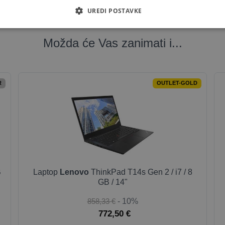
UREDI POSTAVKE
Možda će Vas zanimati i...
R
OUTLET-GOLD
B
Laptop
Lenovo
ThinkPad T14s Gen 2 / i7 / 8
GB / 14"
858,33 €
- 10%
772,50 €