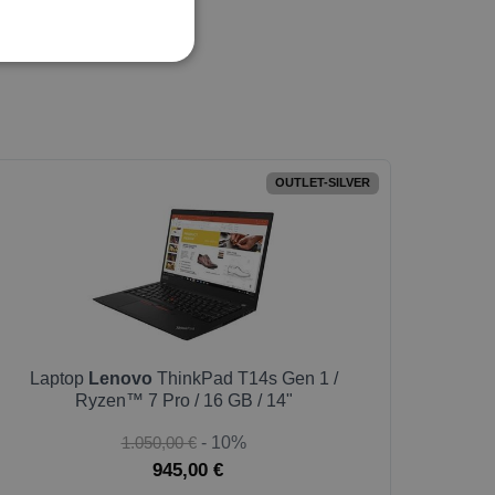
OUTLET-SILVER
Laptop
Lenovo
ThinkPad T14s Gen 1 /
Ryzen™ 7 Pro / 16 GB / 14"
1.050,00 €
- 10%
945,00 €