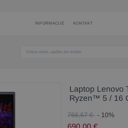
INFORMACIJE
KONTAKT
Laptop Lenovo 
Ryzen™ 5 / 16 
766,67 €
- 10%
690,00
€