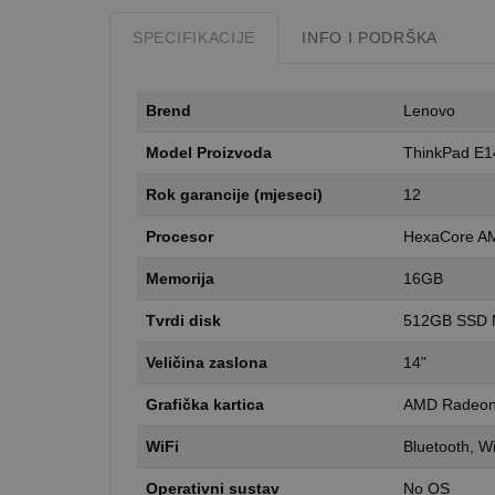
SPECIFIKACIJE
INFO I PODRŠKA
Brend
Lenovo
Model Proizvoda
ThinkPad E1
Rok garancije (mjeseci)
12
Procesor
HexaCore A
Memorija
16GB
Tvrdi disk
512GB SSD 
Veličina zaslona
14"
Grafička kartica
AMD Radeon
WiFi
Bluetooth, Wi
Operativni sustav
No OS