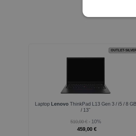
OUTLET-SILVE
Laptop
Lenovo
ThinkPad L13 Gen 3 / i5 / 8 G
/ 13"
510,00 €
- 10%
459,00 €