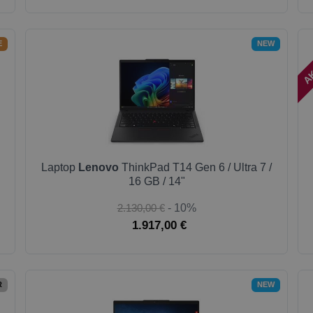
AK
E
NEW
Laptop
Lenovo
ThinkPad T14 Gen 6 / Ultra 7 /
16 GB / 14"
2.130,00 €
- 10%
1.917,00 €
R
NEW