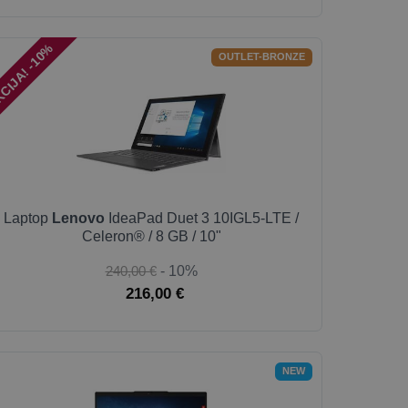
CIJA! -10%
OUTLET-BRONZE
Laptop
Lenovo
IdeaPad Duet 3 10IGL5-LTE /
Celeron® / 8 GB / 10"
240,00 €
- 10%
216,00 €
NEW