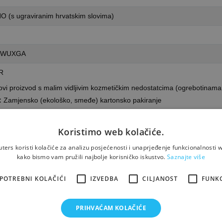
NO (s ugraviranim hrvatskim slovima)
0 WUXGA
ER
vi proizvod s malim vidljivim kozmetičkim nedostatcima (ogrebotinama
:
Zamjensko (ekološko, smeđe) kartonsko pakiranje
Originalno jamstvo
Koristimo web kolačiće.
t ponuda? »
ers koristi kolačiće za analizu posjećenosti i unaprjeđenje funkcionalnosti w
kako bismo vam pružili najbolje korisničko iskustvo.
Saznajte više
POTREBNI KOLAČIĆI
IZVEDBA
CILJANOST
FUNK
boljom namjerom. Fotografije proizvoda ilustrativne su prirode i ne moraju nužno 
PRIHVAĆAM KOLAČIĆE
ma, specifikacijama, cijenama i raspoloživim količinama proizvoda.