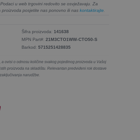
. Podaci u web trgovini redovito se osvježavaju. Za
a proizvoda posjetite nas ponovno ili nas
kontaktirajte
.
Šifra proizvoda:
141638
MPN Part#:
21M3CTO1WW-CTO50-S
Barkod:
5715251428835
a ovisi o odnosu količine svakog pojedinog proizvoda u Vašoj
e istih proizvoda na skladištu. Relevantan predviđeni rok dostave
 zaključivanja narudžbe.
!