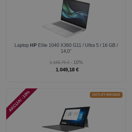
Laptop
HP
Elite 1040 X360 G11 / Ultra 5 / 16 GB /
14,0"
1.165,75 €
- 10%
1.049,18 €
AKCIJA! -10%
OUTLET-BRONZE