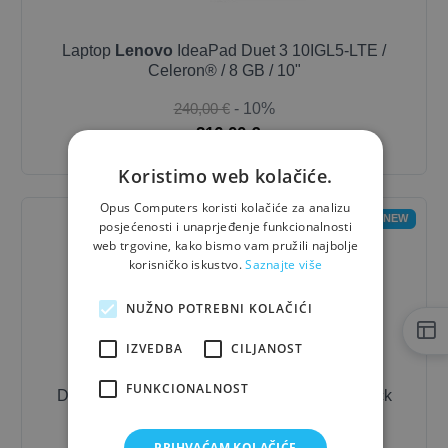
Laptop
Lenovo
IdeaPad Duet 3 10IGL5-LTE /
Celeron® / 8 GB / 10"
240,00 €
- 10%
216,00 €
Koristimo web kolačiće.
Opus Computers koristi kolačiće za analizu
NEW
posjećenosti i unaprjeđenje funkcionalnosti
web trgovine, kako bismo vam pružili najbolje
korisničko iskustvo.
Saznajte više
NUŽNO POTREBNI KOLAČIĆI
IZVEDBA
CILJANOST
FUNKCIONALNOST
Docking Station
Lenovo
ThinkPad Smart Dock
5500 - Dockingstation
PRIHVAĆAM KOLAČIĆE