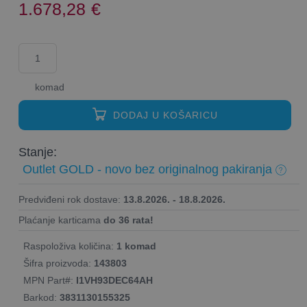
1.678,28
€
komad
DODAJ U KOŠARICU
Stanje:
Outlet GOLD - novo bez originalnog pakiranja
Predviđeni rok dostave:
13.8.2026. - 18.8.2026.
Plaćanje karticama
do 36 rata!
Raspoloživa količina:
1 komad
Šifra proizvoda:
143803
MPN Part#:
I1VH93DEC64AH
Barkod:
3831130155325