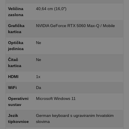
Veličina
40,64 cm (16,0″)
zaslona
Grafička
NVIDIA GeForce RTX 5060 Max-Q / Mobile
kartica
Optička
Ne
jedinica
Čitač
Ne
kartica
HDMI
1x
WiFi
Da
Operativni
Microsoft Windows 11
sustav
Jezik
German keyboard s ugraviranim hrvatskim
tipkovnice
slovima