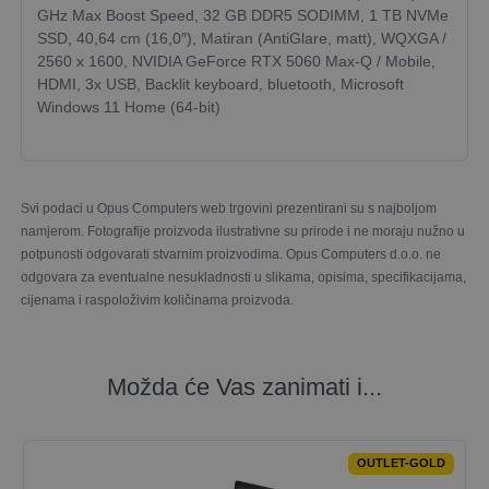
GHz Max Boost Speed, 32 GB DDR5 SODIMM, 1 TB NVMe
SSD, 40,64 cm (16,0″), Matiran (AntiGlare, matt), WQXGA /
2560 x 1600, NVIDIA GeForce RTX 5060 Max-Q / Mobile,
HDMI, 3x USB, Backlit keyboard, bluetooth, Microsoft
Windows 11 Home (64-bit)
Svi podaci u Opus Computers web trgovini prezentirani su s najboljom
namjerom. Fotografije proizvoda ilustrativne su prirode i ne moraju nužno u
potpunosti odgovarati stvarnim proizvodima. Opus Computers d.o.o. ne
odgovara za eventualne nesukladnosti u slikama, opisima, specifikacijama,
cijenama i raspoloživim količinama proizvoda.
Možda će Vas zanimati i...
OUTLET-GOLD