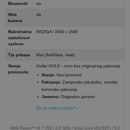
Bluetooth
da
Web
da
kamera
Maksimalna
WQXGA / 2560 x 1600
razlučivost
zaslona
Tip prikaza
Mat (AntiGlare, matt)
Stanje
Outlet GOLD - novo bez originalnog pakiranja
proizvoda:
Stanje:
Novi proizvod
Pakiranje:
Zamjensko (ekološko, smeđe)
kartonsko pakiranje
Jamstvo:
Originalno jamstvo
Što je outlet ponuda? »
AMD Ryzen™ AI 7 350 / 2,0 GHz / Octa-Core (8C/16T) / 5,0