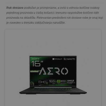
Rok dostave
podložan je promjenama, a ovisi o odnosu količine svakog
pojedinog proizvoda u Vašoj košarici i trenutno raspoložive količine istih
proizvoda na skladištu. Relevantan predviđeni rok dostave robe je onaj koji
je naveden u trenutku zaključivanja narudžbe.