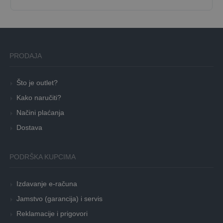
PRODAJA
Što je outlet?
Kako naručiti?
Načini plaćanja
Dostava
PODRŠKA KUPCIMA
Izdavanje e-računa
Jamstvo (garancija) i servis
Reklamacije i prigovori