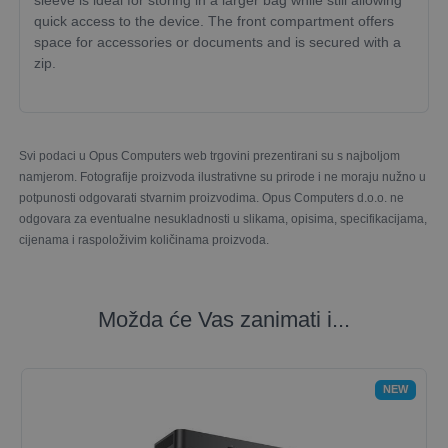
sleeve is ideal for storing in a larger bag while still allowing
quick access to the device. The front compartment offers
space for accessories or documents and is secured with a
zip.
Svi podaci u Opus Computers web trgovini prezentirani su s najboljom
namjerom. Fotografije proizvoda ilustrativne su prirode i ne moraju nužno u
potpunosti odgovarati stvarnim proizvodima. Opus Computers d.o.o. ne
odgovara za eventualne nesukladnosti u slikama, opisima, specifikacijama,
cijenama i raspoloživim količinama proizvoda.
Možda će Vas zanimati i...
NEW