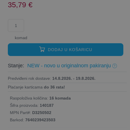
35,79
€
komad
DODAJ U KOŠARICU
Stanje:
NEW - novo u originalnom pakiranju
Predviđeni rok dostave:
14.8.2026. - 19.8.2026.
Plaćanje karticama
do 36 rata!
Raspoloživa količina:
16 komada
Šifra proizvoda:
140187
MPN Part#:
D3250502
Barkod:
7640239423503