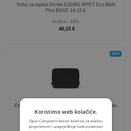
Torba za laptop Dicota D30491-RPET Eco Multi
Plus BASE 14-15.6
44,62 €
- 10%
40,15 €
NEW
Etui za laptop Dicota Sleeve ONE 13-13.3 inches
Koristimo web kolačiće.
16,33 €
- 10%
Opus Computers koristi kolačiće za analizu
14,70 €
posjećenosti i unaprjeđenje funkcionalnosti