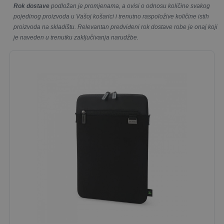
Rok dostave
podložan je promjenama, a ovisi o odnosu količine svakog
pojedinog proizvoda u Vašoj košarici i trenutno raspoložive količine istih
proizvoda na skladištu. Relevantan predviđeni rok dostave robe je onaj koji
je naveden u trenutku zaključivanja narudžbe.