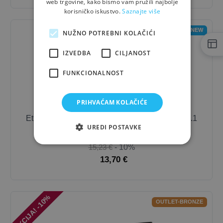
web trgovine, kako bismo vam pružili najbolje
korisničko iskustvo.
Saznajte više
NEW
NUŽNO POTREBNI KOLAČIĆI
IZVEDBA
CILJANOST
FUNKCIONALNOST
PRIHVAĆAM KOLAČIĆE
Etui za laptop Dicota Smart Sleeve ONE 14-14.1
UREDI POSTAVKE
inches
15,23 €
- 10%
13,70 €
AKCIJA! -10%
OUTLET-BRONZE