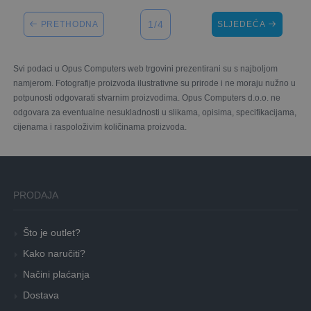
1/4
PRETHODNA
SLJEDEĆA
Svi podaci u Opus Computers web trgovini prezentirani su s najboljom
namjerom. Fotografije proizvoda ilustrativne su prirode i ne moraju nužno u
potpunosti odgovarati stvarnim proizvodima. Opus Computers d.o.o. ne
odgovara za eventualne nesukladnosti u slikama, opisima, specifikacijama,
cijenama i raspoloživim količinama proizvoda.
PRODAJA
Što je outlet?
Kako naručiti?
Načini plaćanja
Dostava