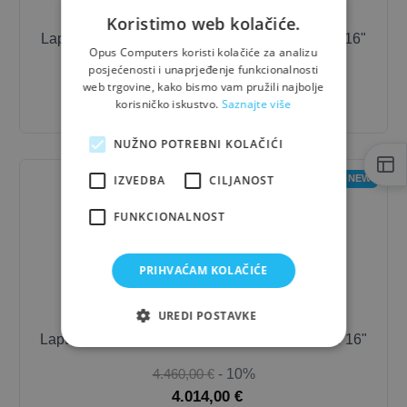
Koristimo web kolačiće.
Laptop
Lenovo
Thinkpad E16 G1 / i7 / 16 GB / 16"
Opus Computers koristi kolačiće za analizu
posjećenosti i unaprjeđenje funkcionalnosti
1.095,00 €
- 10%
web trgovine, kako bismo vam pružili najbolje
985,50 €
korisničko iskustvo.
Saznajte više
NUŽNO POTREBNI KOLAČIĆI
IZVEDBA
CILJANOST
NEW
FUNKCIONALNOST
PRIHVAĆAM KOLAČIĆE
UREDI POSTAVKE
Laptop
Lenovo
ThinkPad P16 G2 / i7 / 64 GB / 16"
4.460,00 €
- 10%
4.014,00 €