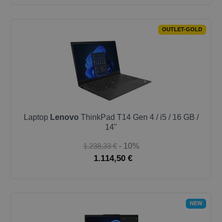
OUTLET-GOLD
Laptop
Lenovo
ThinkPad T14 Gen 4 / i5 / 16 GB /
14"
1.238,33 €
- 10%
1.114,50 €
NEW