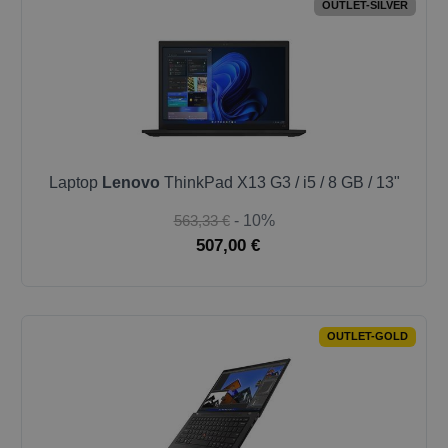
OUTLET-SILVER
Laptop
Lenovo
ThinkPad X13 G3 / i5 / 8 GB / 13"
563,33 €
- 10%
507,00 €
OUTLET-GOLD