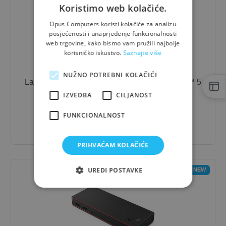
Koristimo web kolačiće.
Opus Computers koristi kolačiće za analizu
posjećenosti i unaprjeđenje funkcionalnosti
web trgovine, kako bismo vam pružili najbolje
korisničko iskustvo.
Saznajte više
NUŽNO POTREBNI KOLAČIĆI
Laptop
Lenovo
ThinkPad T14 Gen 3 / Ryzen™ 5
Pro / 32 GB / 14"
IZVEDBA
CILJANOST
1.278,33 €
- 10%
FUNKCIONALNOST
1.150,50 €
PRIHVAĆAM KOLAČIĆE
UREDI POSTAVKE
NEW