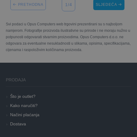
1/4
PRETHODNA
SLJEDEĆA
Svi podaci u Opus Computers web trgovini prezentirani su s najboljom
namjerom. Fotografije proizvoda ilustrativne su prirode i ne moraju nužno u
potpunosti odgovarati stvarnim proizvodima. Opus Computers d.o.o. ne
odgovara za eventualne nesukladnosti u slikama, opisima, specifikacijama,
cijenama i raspoloživim količinama proizvoda.
PRODAJA
Što je outlet?
Kako naručiti?
Načini plaćanja
Dostava