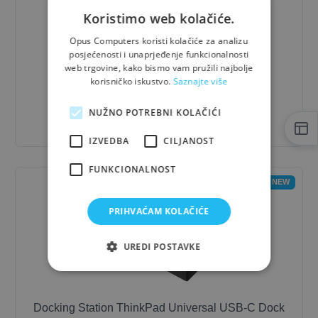
Koristimo web kolačiće.
Opus Computers koristi kolačiće za analizu
posjećenosti i unaprjeđenje funkcionalnosti
Docking Station ThinkPad Thunderbolt 4
web trgovine, kako bismo vam pružili najbolje
Workstation Dock, 300W
korisničko iskustvo.
Saznajte više
340,00 €
- 10%
NUŽNO POTREBNI KOLAČIĆI
306,00 €
IZVEDBA
CILJANOST
FUNKCIONALNOST
NEW
PRIHVAĆAM KOLAČIĆE
UREDI POSTAVKE
Docking Station ThinkPad Universal USB-C Dock