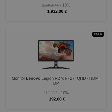
2.146,67 €
- 10%
1.932,00 €
BULK
Monitor
Lenovo
Legion R27qe - 27'' QHD - HDMI,
DP
213,33 €
- 10%
192,00 €