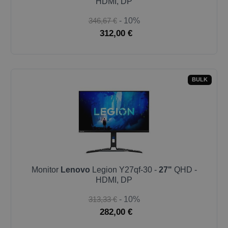
HDMI, DP
346,67 €
- 10%
312,00 €
BULK
Monitor
Lenovo
Legion Y27qf-30 -
27"
QHD -
HDMI, DP
313,33 €
- 10%
282,00 €