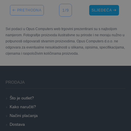
1/9
PRETHODNA
SLJEDEĆA
Svi podaci u Opus Computers web trgovini prezentirani su s najboljom
namjerom. Fotografije proizvoda ilustrativne su prirode i ne moraju nužno u
potpunosti odgovarati stvarnim proizvodima. Opus Computers d.o.o. ne
odgovara za eventualne nesukladnosti u slikama, opisima, specifikacijama,
cijenama i raspoloživim količinama proizvoda.
PRODAJA
Što je outlet?
Kako naručiti?
Načini plaćanja
Dostava