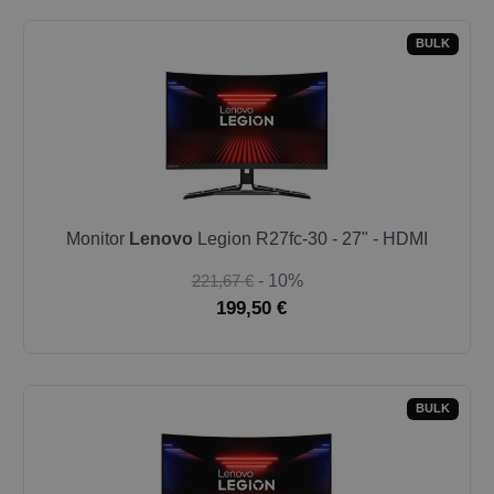
BULK
Monitor
Lenovo
Legion R27fc-30 - 27" - HDMI
221,67 €
- 10%
199,50 €
BULK