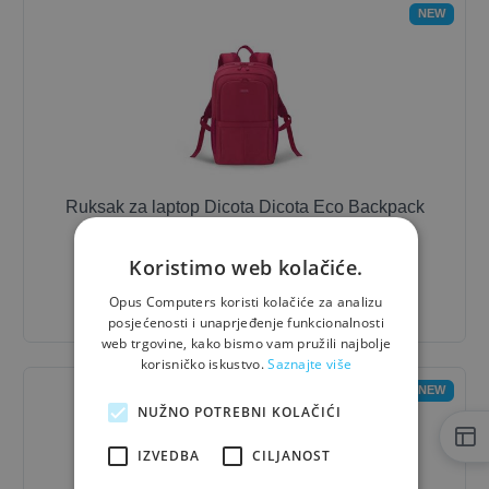
NEW
Ruksak za laptop Dicota Dicota Eco Backpack
SCALE 13-15.6 RED
Koristimo web kolačiće.
43,99 €
- 10%
39,59 €
Opus Computers koristi kolačiće za analizu
posjećenosti i unaprjeđenje funkcionalnosti
web trgovine, kako bismo vam pružili najbolje
korisničko iskustvo.
Saznajte više
NEW
NUŽNO POTREBNI KOLAČIĆI
IZVEDBA
CILJANOST