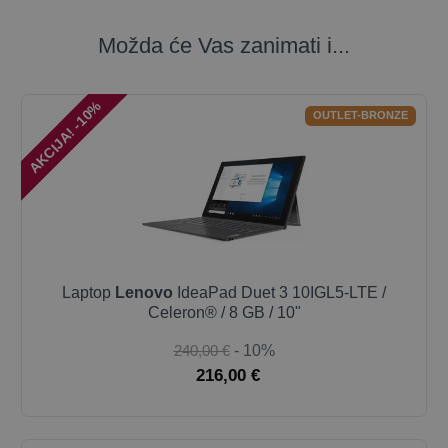
Možda će Vas zanimati i...
AKCIJA! -10%
OUTLET-BRONZE
Laptop
Lenovo
IdeaPad Duet 3 10IGL5-LTE /
Celeron® / 8 GB / 10"
240,00 €
- 10%
216,00 €