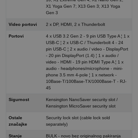
X1 Yoga Gen 7; X13 Gen 3; X13 Yoga
Gen 3
Video portovi
2 x DP, HDMI, 2 x Thunderbolt
Portovi
4 x USB 3.2 Gen 2 - 9 pin USB Type A ¦ 1 x
USB-C ¦ 2 x USB-C / Thunderbolt 4 - 24
pin USB-C ¦ 2 x audio / video - DisplayPort
- 20 pin DisplayPort (1.4) ¦ 1 x audio /
video - HDMI - 19 pin HDMI Type A ¦ 1 x
audio - headphones/microphone - mini-
phone 3.5 mm 4-pole ¦ 1 x network -
10Base-T/100Base-TX/1000Base-T - RJ-
45
Sigurnost
Kensington NanoSaver security slot /
Kensington MicroSaver security slot
Ostale
Security lock slot (cable lock sold
značajke
separately)
Stanje
BULK - novo bez originalnog pakiranja