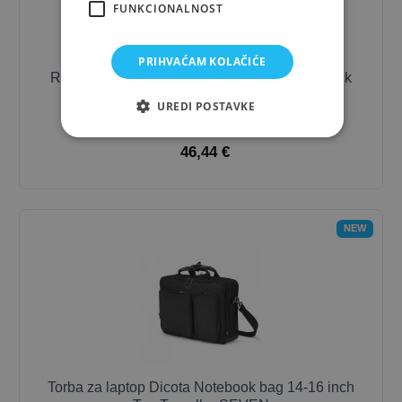
FUNKCIONALNOST
PRIHVAĆAM KOLAČIĆE
Ruksak za laptop Dicota Dicota ECO Backpack
SCA LE 13-15.6 grey
UREDI POSTAVKE
51,60 €
- 10%
46,44 €
NEW
Torba za laptop Dicota Notebook bag 14-16 inch