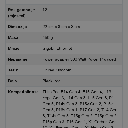
Rok garancije
12
(mjeseci)
Dimenzije
22 cm x 8 cm x 3 cm
Masa
450 g
Mreže
Gigabit Ethernet
Napajanje
Power adapter 300 Watt Power Provided
Jezik
United Kingdom
Boja
Black, red
Kompatibilnost
ThinkPad E14 Gen 4; E15 Gen 4; L13
Yoga Gen 3; L14 Gen 3; L15 Gen 3; P1
Gen 5; P14s Gen 3; P15v Gen 2; P15v
Gen 3; P16s Gen 1; P17 Gen 2; T14 Gen
3; T14s Gen 3; T15g Gen 2; T15p Gen 2;
T15p Gen 3; T16 Gen 1; X1 Carbon Gen
10; X1 Extreme Gen 4; X1 Nano Gen 2;