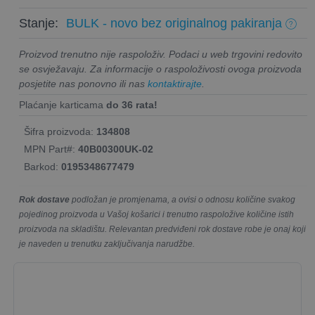
Stanje:
BULK - novo bez originalnog pakiranja
Proizvod trenutno nije raspoloživ. Podaci u web trgovini redovito
se osvježavaju. Za informacije o raspoloživosti ovoga proizvoda
posjetite nas ponovno ili nas
kontaktirajte
.
Plaćanje karticama
do 36 rata!
Šifra proizvoda:
134808
MPN Part#:
40B00300UK-02
Barkod:
0195348677479
Rok dostave
podložan je promjenama, a ovisi o odnosu količine svakog
pojedinog proizvoda u Vašoj košarici i trenutno raspoložive količine istih
proizvoda na skladištu. Relevantan predviđeni rok dostave robe je onaj koji
je naveden u trenutku zaključivanja narudžbe.