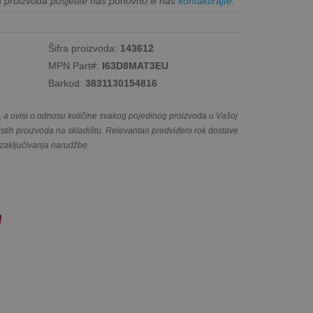
a proizvoda posjetite nas ponovno ili nas
kontaktirajte
.
Šifra proizvoda:
143612
MPN Part#:
I63D8MAT3EU
Barkod:
3831130154816
a ovisi o odnosu količine svakog pojedinog proizvoda u Vašoj
e istih proizvoda na skladištu. Relevantan predviđeni rok dostave
 zaključivanja narudžbe.
!