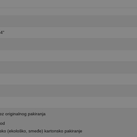
24"
z originalnog pakiranja
vod
ko (ekološko, smeđe) kartonsko pakiranje