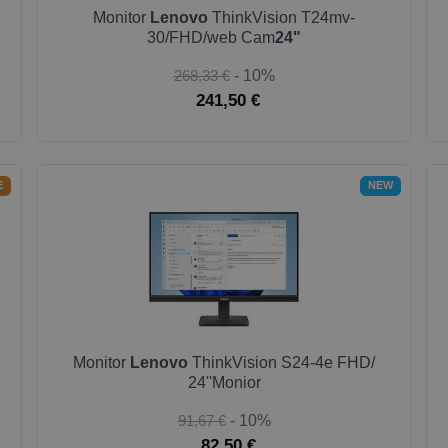
Monitor
Lenovo
ThinkVision T24mv-
30/FHD/web Cam
24"
268,33 €
- 10%
241,50 €
E
NEW
Monitor
Lenovo
ThinkVision S24-4e FHD/
24''Monior
91,67 €
- 10%
82,50 €