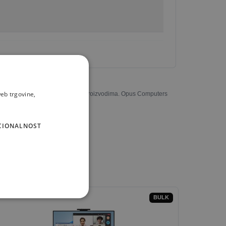
eb trgovine,
u potpunosti odgovarati stvarnim proizvodima. Opus Computers
CIONALNOST
BULK