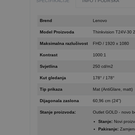
SPECIFIKACIJE
INFO I PODRŠKA
Brend
Lenovo
Model Proizvoda
Thinkvision T24V-30 
Maksimalna razlučivost
FHD / 1920 x 1080
Kontrast
1000:1
Svjetlina
250 cd/m2
Kut gledanja
178° / 178°
Tip prikaza
Mat (AntiGlare, matt)
Dijagonala zaslona
60,96 cm (24")
Stanje proizvoda:
Outlet GOLD - novo be
Stanje:
Novi proiz
Pakiranje:
Zamjens