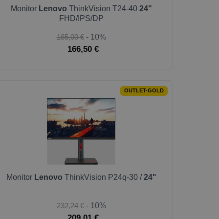
Monitor
Lenovo
ThinkVision T24-40
24"
FHD/IPS/DP
185,00 €
- 10%
166,50 €
OUTLET-GOLD
Monitor
Lenovo
ThinkVision P24q-30 /
24"
232,24 €
- 10%
209,01 €