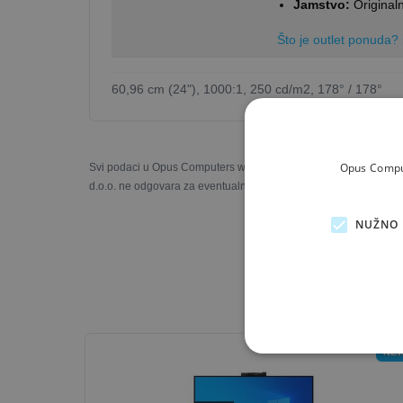
Jamstvo:
Original
Što je outlet ponuda?
60,96 cm (24"), 1000:1, 250 cd/m2, 178° / 178°
Opus Comput
Svi podaci u Opus Computers web trgovini prezentirani su s naj
d.o.o. ne odgovara za eventualne nesukladnosti u slikama, opisi
NUŽNO 
NE