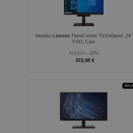
Monitor
Lenovo
ThinkCentre TIO24Gen4, 24”
FHD, Cam
413,33 €
- 10%
372,00 €
BUL