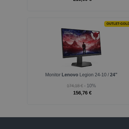
OUTLET-GOL
Monitor
Lenovo
Legion 24-10 /
24"
174,18 €
- 10%
156,76 €