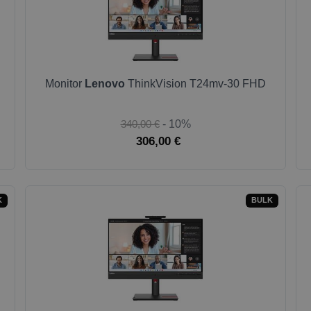
Monitor
Lenovo
ThinkVision T24mv-30 FHD
340,00 €
- 10%
306,00 €
K
BULK