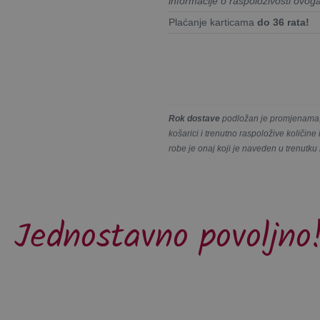
informacije o raspoloživosti ovog
Plaćanje karticama
do 36 rata!
Rok dostave
podložan je promjenama, 
košarici i trenutno raspoložive količin
robe je onaj koji je naveden u trenutku
Jednostavno povoljno