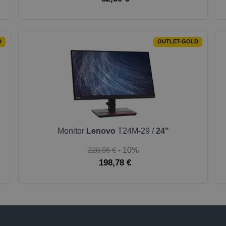
D
OUTLET-GOLD
Monitor
Lenovo
T24M-29 /
24"
220,86 €
- 10%
198,78 €