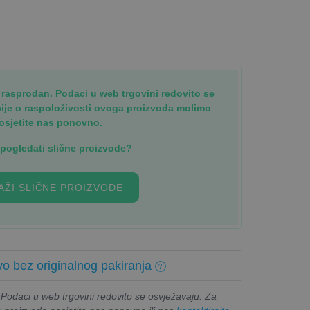
je rasprodan. Podaci u web trgovini redovito se
cije o raspoloživosti ovoga proizvoda molimo
osjetite nas ponovno.
i pogledati slične proizvode?
AŽI SLIČNE PROIZVODE
o bez originalnog pakiranja
. Podaci u web trgovini redovito se osvježavaju. Za