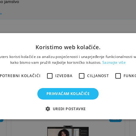
no jamstvo
 »
Koristimo web kolačiće.
ers koristi kolačiće za analizu posjećenosti i unaprjeđenje funkcionalnosti w
boljom namjerom. Fotografije proizvoda ilustrativne su prirode i ne moraju nužno 
kako bismo vam pružili najbolje korisničko iskustvo.
Saznajte više
ma, specifikacijama, cijenama i raspoloživim količinama proizvoda.
POTREBNI KOLAČIĆI
IZVEDBA
CILJANOST
FUNK
Možda će Vas zanimati i...
PRIHVAĆAM KOLAČIĆE
UREDI POSTAVKE
W
NEW