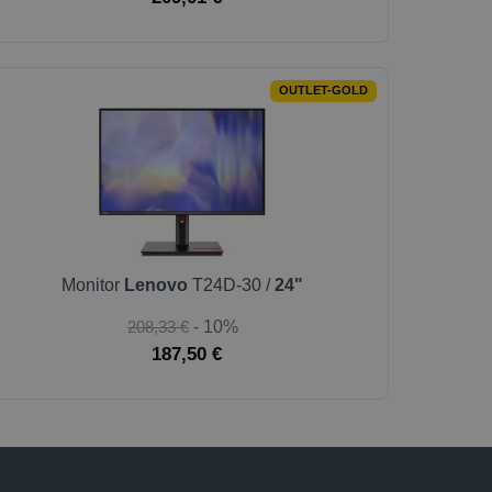
OUTLET-GOLD
Monitor
Lenovo
T24D-30 /
24"
208,33 €
- 10%
187,50 €