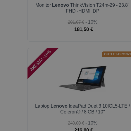
Monitor
Lenovo
ThinkVision T24m-29 - 23.8"
FHD -HDMI, DP
201,67 €
- 10%
181,50 €
AKCIJA! -10%
OUTLET-BRONZ
Laptop
Lenovo
IdeaPad Duet 3 10IGL5-LTE /
Celeron® / 8 GB / 10"
240,00 €
- 10%
216,00 €