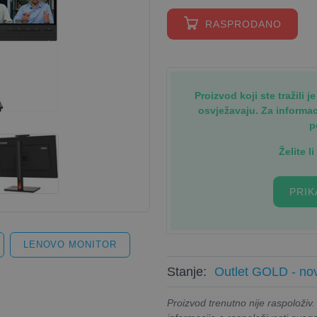
RASPRODANO
Proizvod koji ste tražili 
osvježavaju. Za informa
p
Želite l
PRIK
LENOVO MONITOR
Stanje:
Outlet GOLD - nov
Proizvod trenutno nije raspoloživ