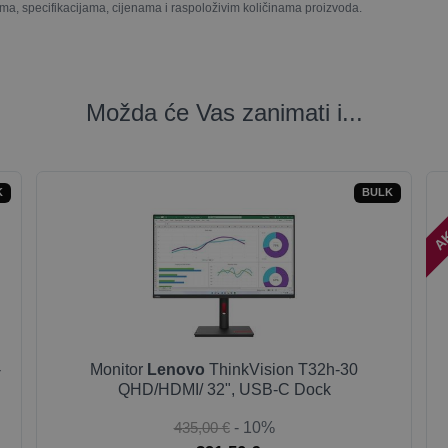
ma, specifikacijama, cijenama i raspoloživim količinama proizvoda.
Možda će Vas zanimati i...
AK
K
BULK
-
Monitor
Lenovo
ThinkVision T32h-30
QHD/HDMI/ 32", USB-C Dock
435,00 €
- 10%