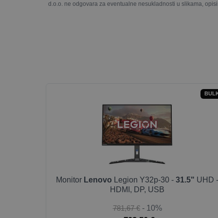
d.o.o. ne odgovara za eventualne nesukladnosti u slikama, opisi
BUL
Monitor
Lenovo
Legion Y32p-30 -
31.5"
UHD 
HDMI, DP, USB
781,67 €
- 10%