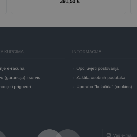
391,50 €
A KUPCIMA
INFORMACIJE
nje e-računa
Opći uvjeti poslovanja
o (garancija) i servis
Zaštita osobnih podataka
acije i prigovori
Uporaba "kolačića" (cookies)