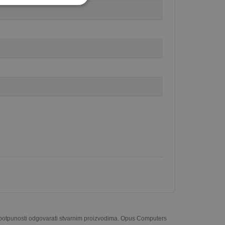
u potpunosti odgovarati stvarnim proizvodima. Opus Computers