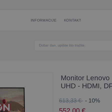
INFORMACIJE
KONTAKT
Monitor Lenovo 
UHD - HDMI, D
613,33 €
- 10%
552,00
€