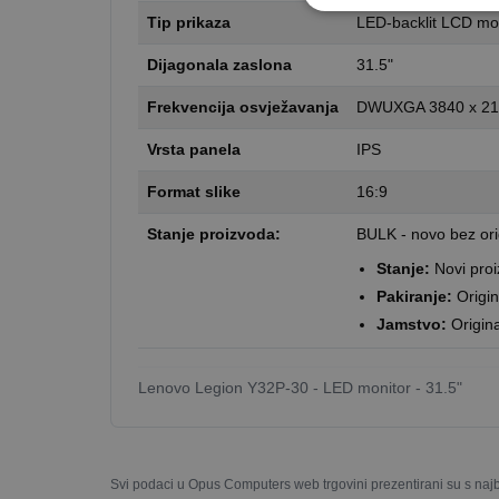
Tip prikaza
LED-backlit LCD mon
Dijagonala zaslona
31.5"
Frekvencija osvježavanja
DWUXGA 3840 x 216
Vrsta panela
IPS
Format slike
16:9
Stanje proizvoda:
BULK - novo bez ori
Stanje:
Novi pro
Pakiranje:
Origin
Jamstvo:
Origin
Lenovo Legion Y32P-30 - LED monitor - 31.5"
Svi podaci u Opus Computers web trgovini prezentirani su s naj