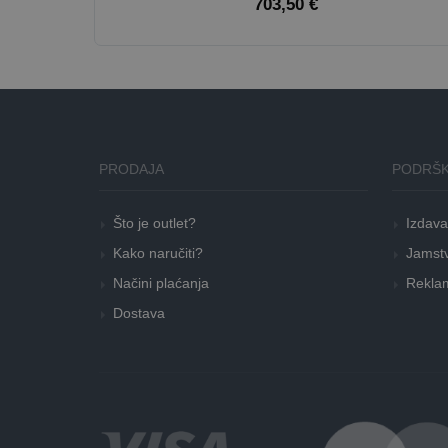
703,50 €
PRODAJA
PODRŠK
Što je outlet?
Izdava
Kako naručiti?
Jamstv
Načini plaćanja
Reklam
Dostava