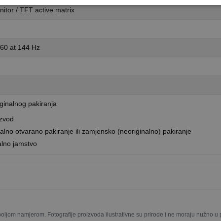
itor / TFT active matrix
0 at 144 Hz
ginalnog pakiranja
izvod
alno otvarano pakiranje ili zamjensko (neoriginalno) pakiranje
alno jamstvo
boljom namjerom. Fotografije proizvoda ilustrativne su prirode i ne moraju nužno 