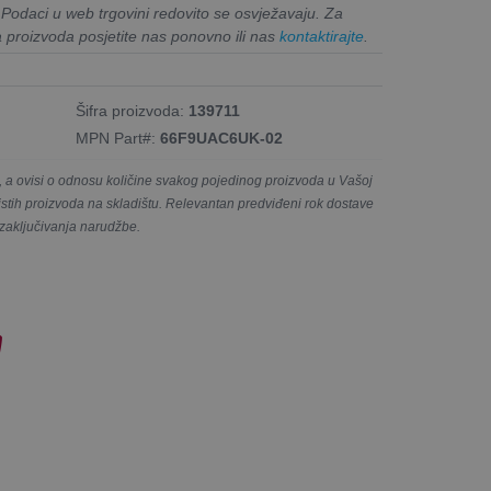
. Podaci u web trgovini redovito se osvježavaju. Za
a proizvoda posjetite nas ponovno ili nas
kontaktirajte
.
Šifra proizvoda:
139711
MPN Part#:
66F9UAC6UK-02
a ovisi o odnosu količine svakog pojedinog proizvoda u Vašoj
e istih proizvoda na skladištu. Relevantan predviđeni rok dostave
 zaključivanja narudžbe.
!