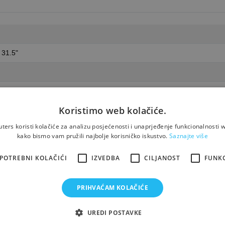
 31.5"
0 at 144 Hz
Koristimo web kolačiće.
ms (MPRT), 2 ms (Level 4), 4 ms (Level 2), 5 ms (Level 1), 7 ms (off)
ers koristi kolačiće za analizu posjećenosti i unaprjeđenje funkcionalnosti w
ort 1.4 ¦ USB 3.2 Gen 1 upstream (Type B) ¦ 2 x USB 3.2 Gen 1 downs
kako bismo vam pružili najbolje korisničko iskustvo.
Saznajte više
n 1 upstream
POTREBNI KOLAČIĆI
IZVEDBA
CILJANOST
FUNK
 (dynamic)
PRIHVAĆAM KOLAČIĆE
UREDI POSTAVKE