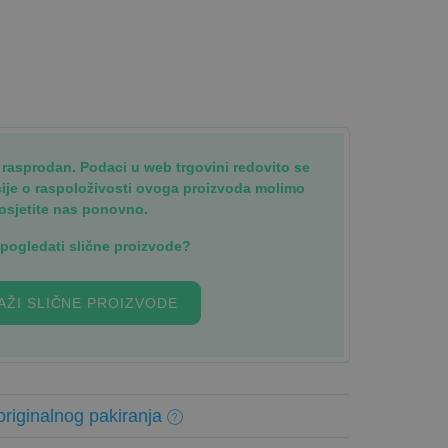
je rasprodan. Podaci u web trgovini redovito se
cije o raspoloživosti ovoga proizvoda molimo
osjetite nas ponovno.
i pogledati slične proizvode?
AŽI SLIČNE PROIZVODE
riginalnog pakiranja