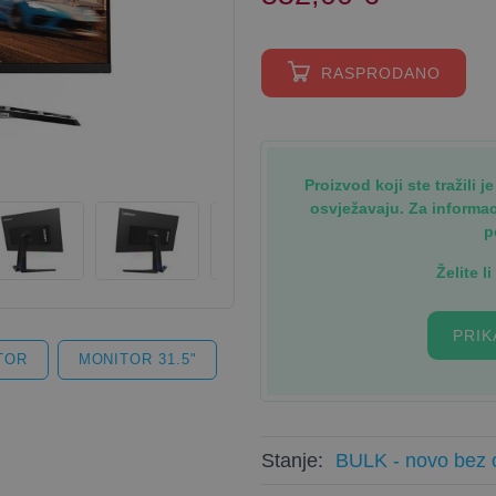
RASPRODANO
Proizvod koji ste tražili 
osvježavaju. Za informa
p
Želite l
PRIK
TOR
MONITOR 31.5"
Stanje:
BULK - novo bez o