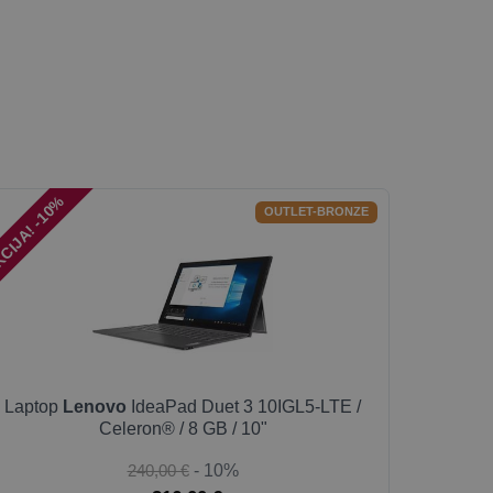
CIJA! -10%
OUTLET-BRONZE
Laptop
Lenovo
IdeaPad Duet 3 10IGL5-LTE /
Celeron® / 8 GB / 10"
240,00 €
- 10%