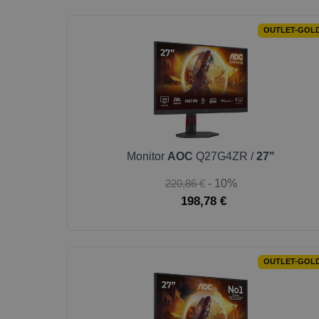
OUTLET-GOL
Monitor
AOC
Q27G4ZR /
27"
220,86 €
- 10%
198,78 €
OUTLET-GOL