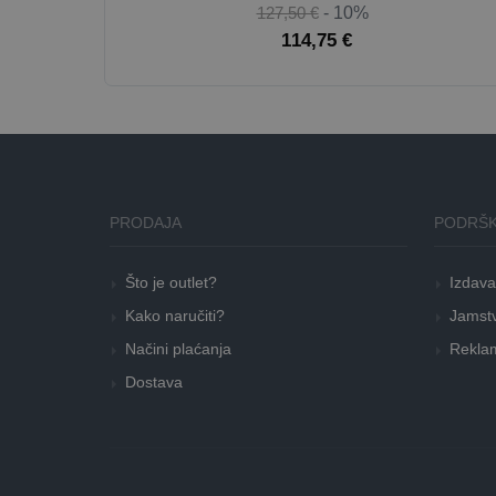
127,50 €
- 10%
114,75 €
PRODAJA
PODRŠK
Što je outlet?
Izdava
Kako naručiti?
Jamstv
Načini plaćanja
Reklam
Dostava