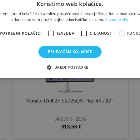
Koristimo web kolačiće.
ers koristi kolačiće za analizu posjećenosti i unaprjeđenje funkcionalnosti w
Možda će Vas zanimati i...
kako bismo vam pružili najbolje korisničko iskustvo.
Saznajte više
POTREBNI KOLAČIĆI
IZVEDBA
CILJANOST
FUNK
E
OUTLET-GOLD
PRIHVAĆAM KOLAČIĆE
UREDI POSTAVKE
Monitor
Dell
27 S2725QS Plus 4K /
27"
348,36 €
- 10%
313,53 €