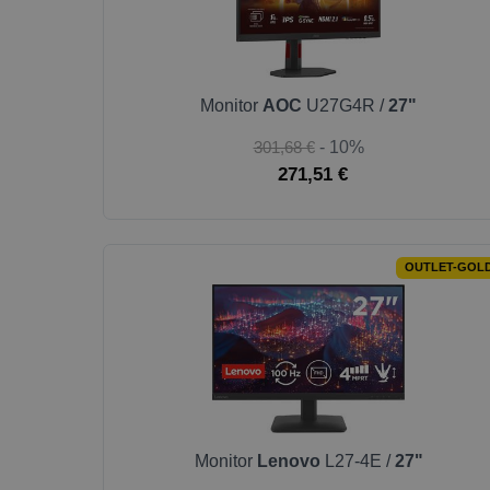
Monitor
AOC
U27G4R /
27"
301,68 €
- 10%
271,51 €
OUTLET-GOL
Monitor
Lenovo
L27-4E /
27"