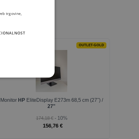
eb trgovine,
CIONALNOST
OUTLET-GOLD
Monitor
HP
EliteDisplay E273m 68,5 cm (27'') /
27"
174,18 €
- 10%
156,76 €