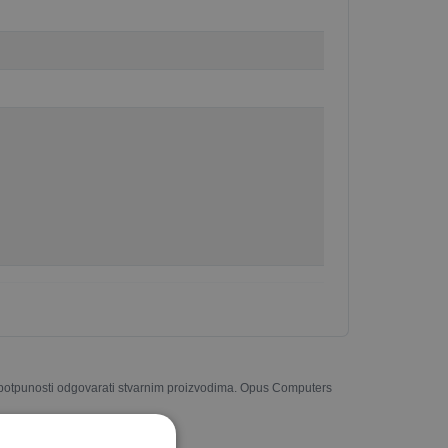
u potpunosti odgovarati stvarnim proizvodima. Opus Computers