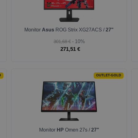
Monitor
Asus
ROG Strix XG27ACS /
27"
301,68 €
- 10%
271,51 €
D
OUTLET-GOLD
Monitor
HP
Omen 27s /
27"