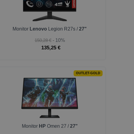
Monitor
Lenovo
Legion R27s /
27"
150,28 €
- 10%
135,25 €
OUTLET-GOLD
Monitor
HP
Omen 27 /
27"