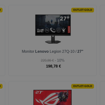
D
OUTLET-GOLD
Monitor
Lenovo
Legion 27Q-10 /
27"
220,86 €
- 10%
198,78 €
D
OUTLET-GOLD