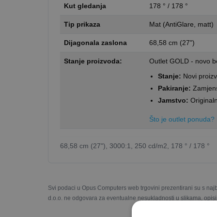
Kut gledanja
178 ° / 178 °
Tip prikaza
Mat (AntiGlare, matt)
Dijagonala zaslona
68,58 cm (27")
Stanje proizvoda:
Outlet GOLD - novo be
Stanje:
Novi proiz
Pakiranje:
Zamjens
Jamstvo:
Original
Što je outlet ponuda?
68,58 cm (27"), 3000:1, 250 cd/m2, 178 ° / 178 °
Svi podaci u Opus Computers web trgovini prezentirani su s naj
d.o.o. ne odgovara za eventualne nesukladnosti u slikama, opisi