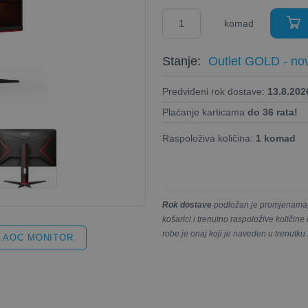
komad
Stanje:
Outlet GOLD - nov
Predviđeni rok dostave:
13.8.2026
Plaćanje karticama
do 36 rata!
Raspoloživa količina:
1 komad
Rok dostave
podložan je promjenama, 
košarici i trenutno raspoložive količin
robe je onaj koji je naveden u trenutku
AOC MONITOR