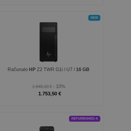
NEW
Računalo
HP
Z2 TWR G1i / U7 /
16 GB
1.948,33 €
- 10%
1.753,50 €
REFURBISHED-A