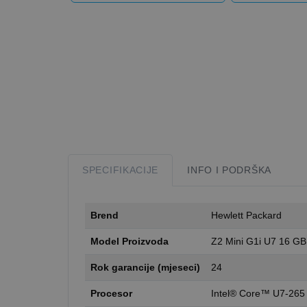
SPECIFIKACIJE
INFO I PODRŠKA
Brend
Hewlett Packard
Model Proizvoda
Z2 Mini G1i U7 16 GB
Rok garancije (mjeseci)
24
Procesor
Intel® Core™ U7-265