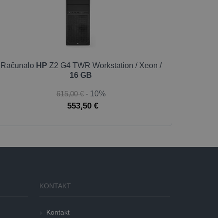
Računalo
HP
Z2 G4 TWR Workstation / Xeon /
16 GB
615,00 €
- 10%
553,50 €
KONTAKT
Kontakt