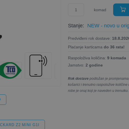
komad
Stanje:
NEW - novo u orig
Predviđeni rok dostave:
18.8.2026
Plaćanje karticama
do 36 rata!
Raspoloživa količina:
9 komada
Jamstvo:
2 godine
Rok dostave
podložan je promjenama, 
košarici i trenutno raspoložive količin
robe je onaj koji je naveden u trenutku
O
CKARD Z2 MINI G1I