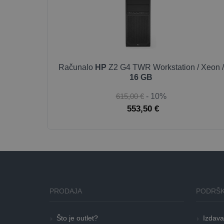
Računalo
HP
Z2 G4 TWR Workstation / Xeon /
16 GB
615,00 €
- 10%
553,50 €
PRODAJA
PODRŠK
Što je outlet?
Izdava