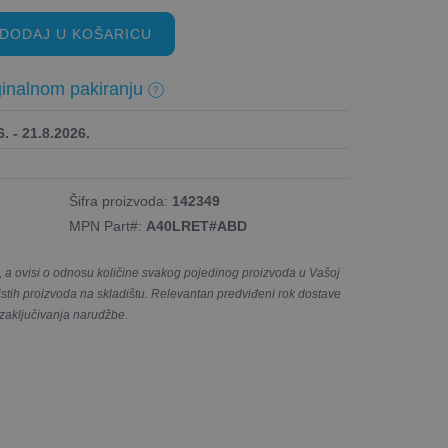
DODAJ U KOŠARICU
inalnom pakiranju
. - 21.8.2026.
Šifra proizvoda:
142349
MPN Part#:
A40LRET#ABD
a ovisi o odnosu količine svakog pojedinog proizvoda u Vašoj
e istih proizvoda na skladištu. Relevantan predviđeni rok dostave
 zaključivanja narudžbe.