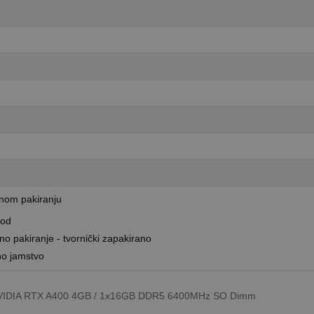
lnom pakiranju
vod
no pakiranje - tvornički zapakirano
no jamstvo
VIDIA RTX A400 4GB / 1x16GB DDR5 6400MHz SO Dimm