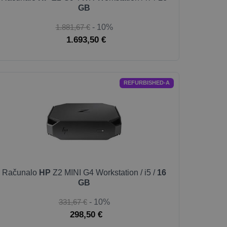
GB
1.881,67 €
- 10%
1.693,50 €
REFURBISHED-A
Računalo
HP
Z2 MINI G4 Workstation / i5 /
16
GB
331,67 €
- 10%
298,50 €