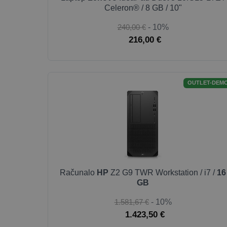
Celeron® / 8 GB / 10"
240,00 €
- 10%
216,00 €
OUTLET-DEM
Računalo
HP
Z2 G9 TWR Workstation / i7 /
16
GB
1.581,67 €
- 10%
1.423,50 €