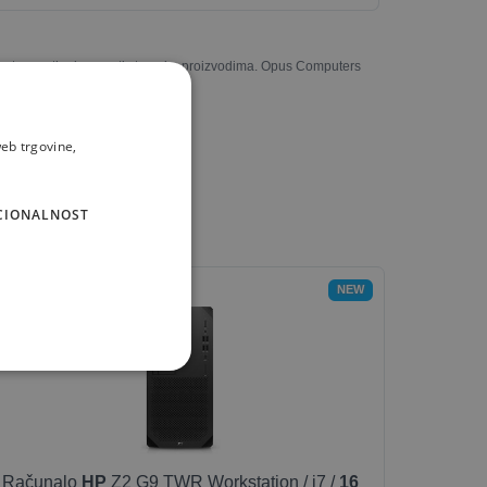
u potpunosti odgovarati stvarnim proizvodima. Opus Computers
eb trgovine,
CIONALNOST
NEW
Računalo
HP
Z2 G9 TWR Workstation / i7 /
16