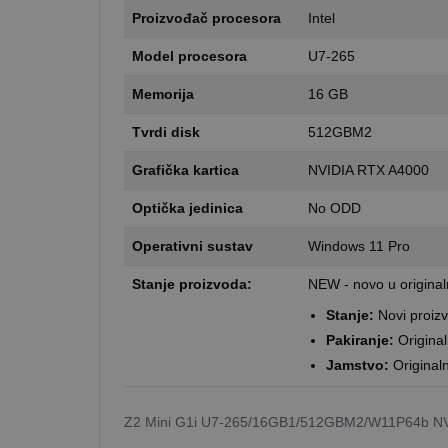
Proizvođač procesora
Intel
Model procesora
U7-265
Memorija
16 GB
Tvrdi disk
512GBM2
Grafička kartica
NVIDIA RTX A4000
Optička jedinica
No ODD
Operativni sustav
Windows 11 Pro
Stanje proizvoda:
NEW - novo u origina
Stanje:
Novi proiz
Pakiranje:
Original
Jamstvo:
Original
Z2 Mini G1i U7-265/16GB1/512GBM2/W11P64b N