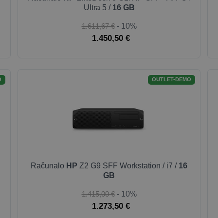
Ultra 5 /
16 GB
1.611,67 €
- 10%
1.450,50 €
O
OUTLET-DEMO
Računalo
HP
Z2 G9 SFF Workstation / i7 /
16
GB
1.415,00 €
- 10%
1.273,50 €