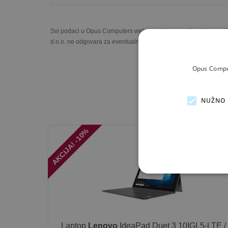
Svi podaci u Opus Computers web trgovini prezentirani su s naj
d.o.o. ne odgovara za eventualne nesukladnosti u slikama, opisi
Opus Comput
NUŽNO 
AKCIJA! -10%
OUTLET-BRONZ
Laptop
Lenovo
IdeaPad Duet 3 10IGL5-LTE /