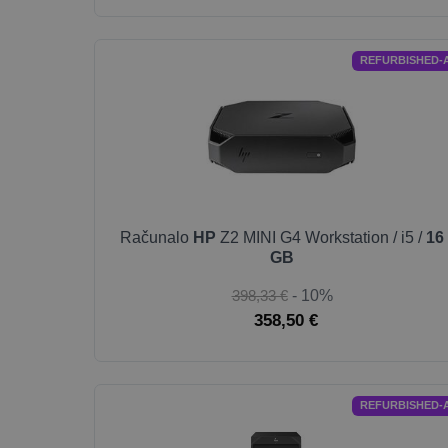
REFURBISHED-
Računalo
HP
Z2 MINI G4 Workstation / i5 /
16
GB
398,33 €
- 10%
358,50 €
REFURBISHED-