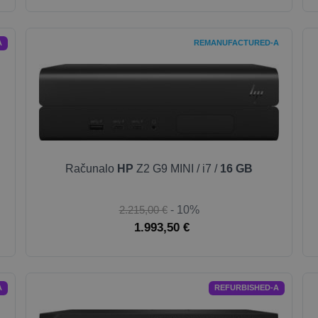
A
REMANUFACTURED-A
Računalo
HP
Z2 G9 MINI / i7 /
16 GB
2.215,00 €
- 10%
1.993,50 €
A
REFURBISHED-A