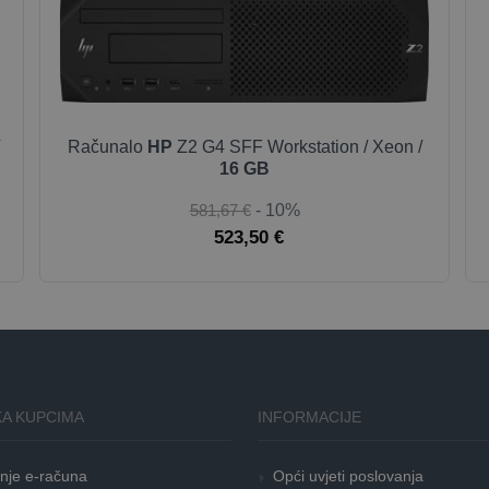
Računalo
HP
Z2 G4 SFF Workstation / Xeon /
16 GB
581,67 €
- 10%
523,50 €
A KUPCIMA
INFORMACIJE
nje e-računa
Opći uvjeti poslovanja