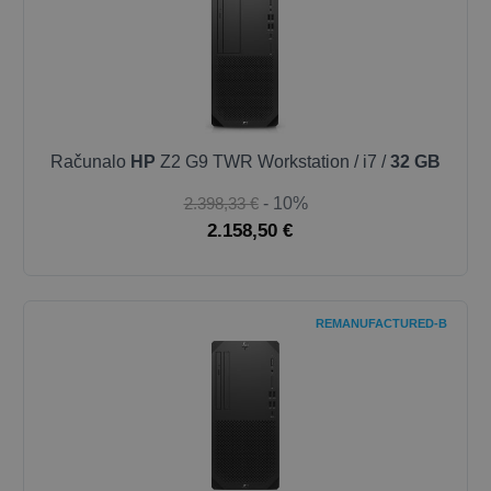
Računalo
HP
Z2 G9 TWR Workstation / i7 /
32 GB
2.398,33 €
- 10%
2.158,50 €
REMANUFACTURED-B