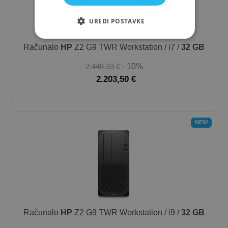
UREDI POSTAVKE
Računalo
HP
Z2 G9 TWR Workstation / i7 /
32 GB
2.448,33 €
- 10%
2.203,50 €
NEW
Računalo
HP
Z2 G9 TWR Workstation / i9 /
32 GB