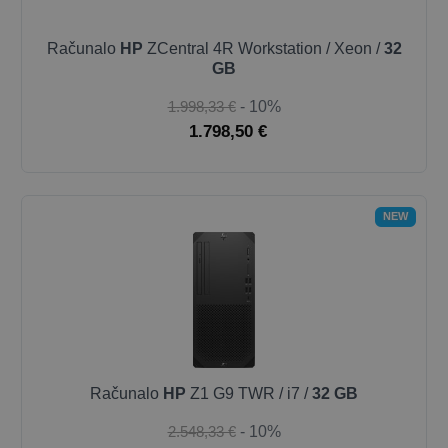
Računalo
HP
ZCentral 4R Workstation / Xeon /
32
GB
1.998,33 €
- 10%
1.798,50 €
NEW
Računalo
HP
Z1 G9 TWR / i7 /
32 GB
2.548,33 €
- 10%