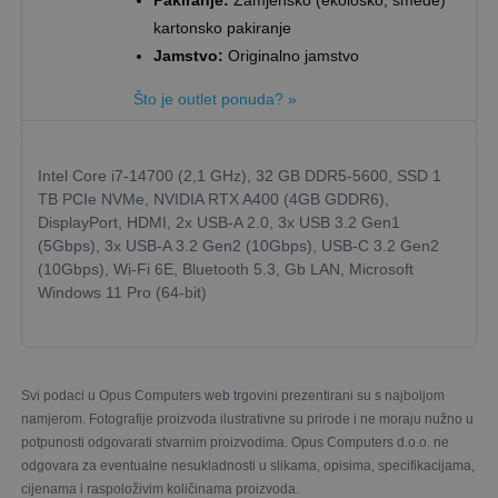
Pakiranje:
Zamjensko (ekološko, smeđe)
kartonsko pakiranje
Jamstvo:
Originalno jamstvo
Što je outlet ponuda? »
Intel Core i7-14700 (2,1 GHz), 32 GB DDR5-5600, SSD 1
TB PCIe NVMe, NVIDIA RTX A400 (4GB GDDR6),
DisplayPort, HDMI, 2x USB-A 2.0, 3x USB 3.2 Gen1
(5Gbps), 3x USB-A 3.2 Gen2 (10Gbps), USB-C 3.2 Gen2
(10Gbps), Wi-Fi 6E, Bluetooth 5.3, Gb LAN, Microsoft
Windows 11 Pro (64-bit)
Svi podaci u Opus Computers web trgovini prezentirani su s najboljom
namjerom. Fotografije proizvoda ilustrativne su prirode i ne moraju nužno u
potpunosti odgovarati stvarnim proizvodima. Opus Computers d.o.o. ne
odgovara za eventualne nesukladnosti u slikama, opisima, specifikacijama,
cijenama i raspoloživim količinama proizvoda.