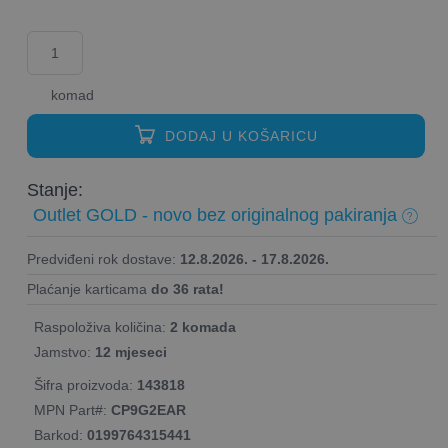
komad
DODAJ U KOŠARICU
Stanje:
Outlet GOLD - novo bez originalnog pakiranja
Predviđeni rok dostave:
12.8.2026. - 17.8.2026.
Plaćanje karticama
do 36 rata!
Raspoloživa količina:
2 komada
Jamstvo:
12 mjeseci
Šifra proizvoda:
143818
MPN Part#:
CP9G2EAR
Barkod:
0199764315441