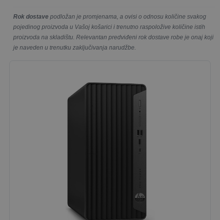
Rok dostave
podložan je promjenama, a ovisi o odnosu količine svakog
pojedinog proizvoda u Vašoj košarici i trenutno raspoložive količine istih
proizvoda na skladištu. Relevantan predviđeni rok dostave robe je onaj koji
je naveden u trenutku zaključivanja narudžbe.