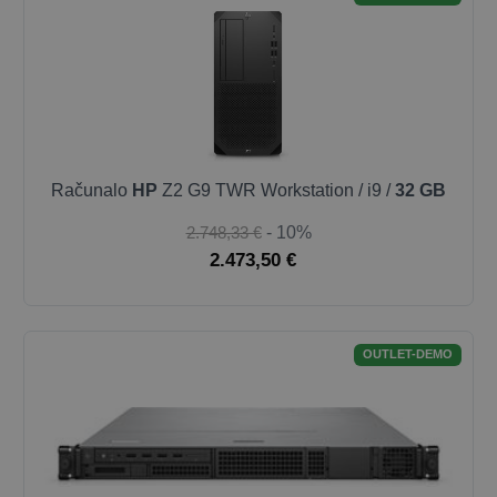
Računalo
HP
Z2 G9 TWR Workstation / i9 /
32 GB
2.748,33 €
- 10%
2.473,50 €
OUTLET-DEMO