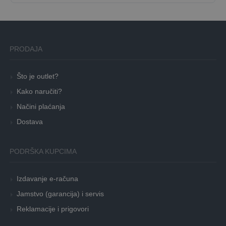
PRODAJA
Što je outlet?
Kako naručiti?
Načini plaćanja
Dostava
PODRŠKA KUPCIMA
Izdavanje e-računa
Jamstvo (garancija) i servis
Reklamacije i prigovori