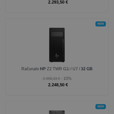
2.293,50 €
NEW
Računalo
HP
Z2 TWR G1i / U7 /
32 GB
2.498,33 €
- 10%
2.248,50 €
NEW