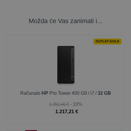
Možda će Vas zanimati i...
OUTLET-GOLD
Računalo
HP
Pro Tower 400 G9 / i7 /
32 GB
1.352,46 €
- 10%
1.217,21 €