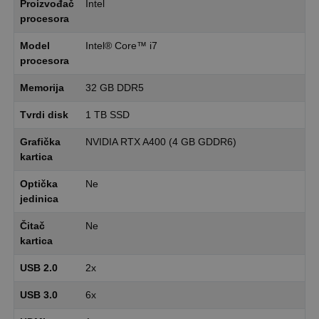
Proizvođač
Intel
procesora
Model
Intel® Core™ i7
procesora
Memorija
32 GB DDR5
Tvrdi disk
1 TB SSD
Grafička
NVIDIA RTX A400 (4 GB GDDR6)
kartica
Optička
Ne
jedinica
Čitač
Ne
kartica
USB 2.0
2x
USB 3.0
6x