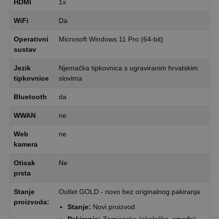
HDMI
1x
WiFi
Da
Operativni
Microsoft Windows 11 Pro (64-bit)
sustav
Jezik
Njemačka tipkovnica s ugraviranim hrvatskim
tipkovnice
slovima
Bluetooth
da
WWAN
ne
Web
ne
kamera
Otisak
Ne
prsta
Stanje
Outlet GOLD - novo bez originalnog pakiranja
proizvoda:
Stanje:
Novi proizvod