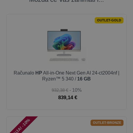
OUTLET-GOLD
Računalo
HP
All-in-One Next Gen AI 24-ct2004nf |
Ryzen™ 5 340 /
16 GB
932,38 €
- 10%
839,14 €
AKCIJA! -10%
OUTLET-BRONZE