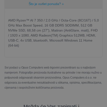
Što je outlet ponuda? »
AMD Ryzen™ AI 7 350 / 2,0 GHz / Octa-Core (8C/16T) / 5,0
GHz Max Boost Speed, 16 GB DDR5 SODIMM, 512 GB
NVMe SSD, 68,58 cm (27"), Matiran (AntiGlare, matt), FHD
/ 1920 x 1080, AMD Radeon(TM) Graphics 512MB, HDMI,
USB-C, 4x USB, bluetooth, Microsoft Windows 11 Home
(64-bit)
Svi podaci u Opus Computers web trgovini prezentirani su s najboljom
namjerom. Fotografije proizvoda ilustrativne su prirode i ne moraju nužno u
potpunosti odgovarati stvarnim proizvodima. Opus Computers d.o.o. ne
odgovara za eventualne nesukladnosti u slikama, opisima, specifikacijama,
cijenama i raspoloživim količinama proizvoda.
Možda će Vas zanimati i...