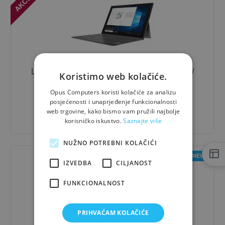
Laptop
Lenovo
IdeaPad Duet 3 10IGL5-LTE /
Koristimo web kolačiće.
Celeron® / 8 GB / 10"
Opus Computers koristi kolačiće za analizu
240,00 €
- 10%
posjećenosti i unaprjeđenje funkcionalnosti
web trgovine, kako bismo vam pružili najbolje
216,00 €
korisničko iskustvo.
Saznajte više
NUŽNO POTREBNI KOLAČIĆI
NEW
IZVEDBA
CILJANOST
FUNKCIONALNOST
PRIHVAĆAM KOLAČIĆE