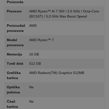
Proizvoda
Procesor
AMD Ryzen™ AI 7 350 / 2,0 GHz / Octa-Core
(8C/16T) / 5,0 GHz Max Boost Speed
Proizvođač
AMD
procesora
Model
AMD Ryzen™ 7
procesora
Memorija
16 GB
Tvrdi disk
512 GB
Grafička
AMD Radeon(TM) Graphics 512MB
kartica
Optička
Ne
jedinica
Čitač
Ne
kartica