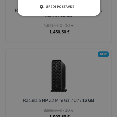
UREDI POSTAVKE
Računalo
HP
EliteDesk 8 G1i AI - SFF - AI PC /
Ultra 5 /
16 GB
1.611,67 €
- 10%
1.450,50 €
NEW
Računalo
HP
Z2 Mini G1i / U7 /
16 GB
2.215,00 €
- 10%
1.993,50 €