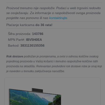
Proizvod trenutno nije raspoloživ. Podaci u web trgovini redovito
se osvježavaju. Za informacije o raspoloživosti ovoga proizvoda
posjetite nas ponovno ili nas
kontaktirajte
.
Plaćanje karticama
do 36 rata!
Šifra proizvoda:
143786
MPN Part#:
IBV5H0EA
Barkod:
3831130155356
Rok dostave
podložan je promjenama, a ovisi o odnosu količine svakog
pojedinog proizvoda u Vašoj košarici i trenutno raspoložive količine istih
proizvoda na skladištu. Relevantan predviđeni rok dostave robe je onaj koji
je naveden u trenutku zaključivanja narudžbe.