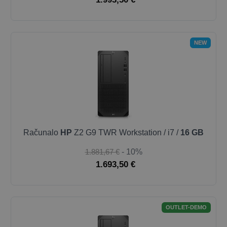
NEW
Računalo
HP
Z2 G9 TWR Workstation / i7 /
16 GB
1.881,67 €
- 10%
1.693,50 €
OUTLET-DEMO