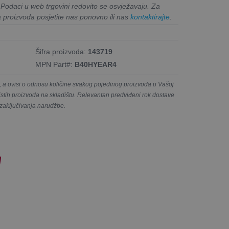
. Podaci u web trgovini redovito se osvježavaju. Za
a proizvoda posjetite nas ponovno ili nas
kontaktirajte
.
Šifra proizvoda:
143719
MPN Part#:
B40HYEAR4
a ovisi o odnosu količine svakog pojedinog proizvoda u Vašoj
e istih proizvoda na skladištu. Relevantan predviđeni rok dostave
 zaključivanja narudžbe.
!