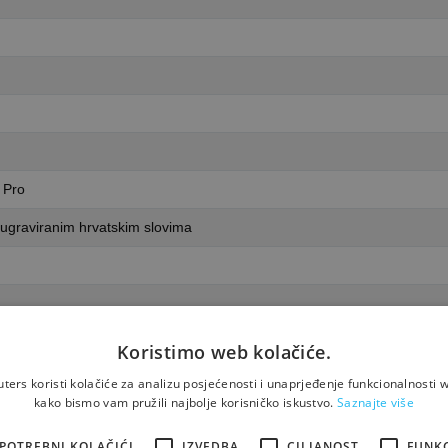
 Pro
 ugraviranim hrvatskim slovima
Koristimo web kolačiće.
ers koristi kolačiće za analizu posjećenosti i unaprjeđenje funkcionalnosti w
kako bismo vam pružili najbolje korisničko iskustvo.
Saznajte više
z originalnog pakiranja
POTREBNI KOLAČIĆI
IZVEDBA
CILJANOST
FUNK