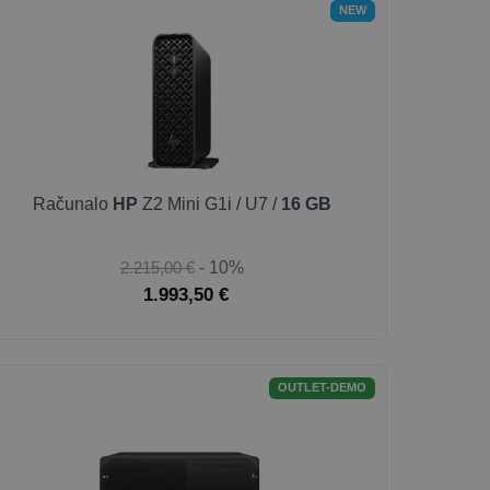
NEW
Računalo
HP
Z2 Mini G1i / U7 /
16 GB
2.215,00 €
- 10%
1.993,50 €
OUTLET-DEMO