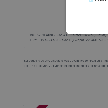
Stanje:
Novi proiz
Pakiranje:
Zamjens
Jamstvo:
Original
Što je outlet ponuda?
Intel Core Ultra 7 155U (1,7 GHz), 16 GB (2x8GB
HDMI, 1x USB-C 3.2 Gen1 (5Gbps), 2x USB-A 3.2 Ge
Svi podaci u Opus Computers web trgovini prezentirani su s naj
d.o.o. ne odgovara za eventualne nesukladnosti u slikama, opisi