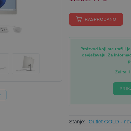
RASPRODANO
Proizvod koji ste tražili 
osvježavaju. Za informa
p
Želite l
PRIK
O
Stanje:
Outlet GOLD - nov