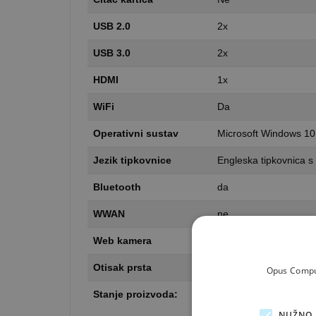
USB 2.0
2x
USB 3.0
2x
HDMI
1x
WiFi
Da
Operativni sustav
Microsoft Windows 10
Jezik tipkovnice
Engleska tipkovnica s
Bluetooth
da
WWAN
ne
Web kamera
da
Otisak prsta
Ne
Opus Comput
Stanje proizvoda:
Outlet GOLD - novo be
NUŽNO 