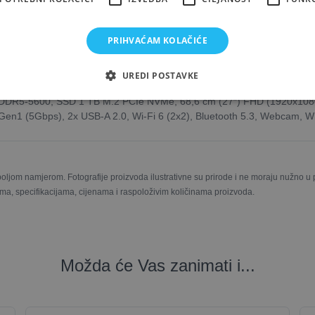
vod
ko (ekološko, smeđe) kartonsko pakiranje
no jamstvo
PRIHVAĆAM KOLAČIĆE
 »
UREDI POSTAVKE
) DDR5-5600, SSD 1 TB M.2 PCIe NVMe, 68,6 cm (27″) FHD (1920x1080)
n1 (5Gbps), 2x USB-A 2.0, Wi-Fi 6 (2x2), Bluetooth 5.3, Webcam, Wir
boljom namjerom. Fotografije proizvoda ilustrativne su prirode i ne moraju nužno 
ma, specifikacijama, cijenama i raspoloživim količinama proizvoda.
Možda će Vas zanimati i...