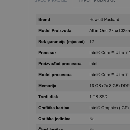
SPECIFIKACIJE
INFO I PODRŠKA
Brend
Hewlett Packard
Model Proizvoda
All-in-One 27-cr1025n
Rok garancije (mjeseci)
12
Procesor
Intel® Core™ Ultra 7 
Proizvođač procesora
Intel
Model procesora
Intel® Core™ Ultra 7
Memorija
16 GB (2x 8 GB) DDR
Tvrdi disk
1 TB SSD
Grafička kartica
Intel® Graphics (IGP)
Optička jedinica
Ne
Čitač kartica
Ne