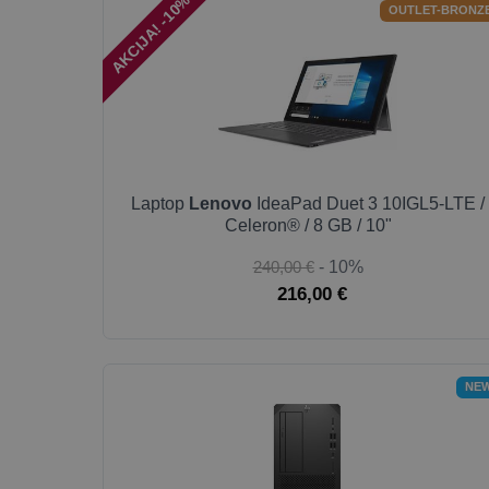
AKCIJA! -10%
OUTLET-BRONZ
Laptop
Lenovo
IdeaPad Duet 3 10IGL5-LTE /
Celeron® / 8 GB / 10"
240,00 €
- 10%
216,00 €
NE