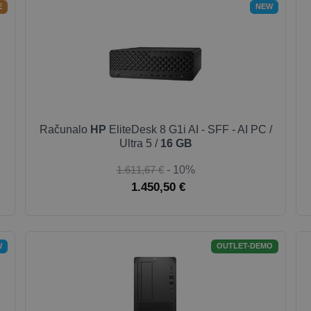
E
NEW
Računalo
HP
EliteDesk 8 G1i AI - SFF - AI PC /
Ultra 5 /
16 GB
1.611,67 €
- 10%
1.450,50 €
W
OUTLET-DEMO