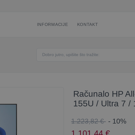
INFORMACIJE
KONTAKT
Računalo HP All
155U / Ultra 7 /
1.223,82 €
- 10%
1.101,44
€