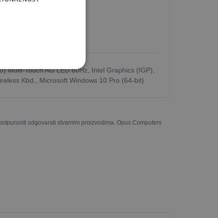
 Multi-Touch AG LED 60Hz, Intel Graphics (IGP),
eless Kbd., Microsoft Windows 10 Pro (64-bit)
u potpunosti odgovarati stvarnim proizvodima. Opus Computers