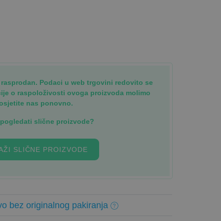
je rasprodan. Podaci u web trgovini redovito se
cije o raspoloživosti ovoga proizvoda molimo
osjetite nas ponovno.
i pogledati slične proizvode?
AŽI SLIČNE PROIZVODE
o bez originalnog pakiranja