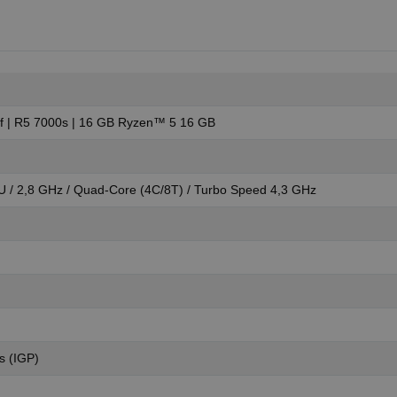
nf | R5 7000s | 16 GB Ryzen™ 5 16 GB
/ 2,8 GHz / Quad-Core (4C/8T) / Turbo Speed 4,3 GHz
 (IGP)