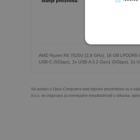
Stanje proizvoda:
Outlet GOLD - novo be
Stanje:
Novi proiz
Pakiranje:
Zamjens
Jamstvo:
Original
Što je outlet ponuda?
AMD Ryzen R5 7520U (2,8 GHz), 16 GB LPDDR5-5
USB-C (5Gbps), 2x USB-A 3.2 Gen1 (5Gbps), 2x US
Svi podaci u Opus Computers web trgovini prezentirani su s naj
d.o.o. ne odgovara za eventualne nesukladnosti u slikama, opisi