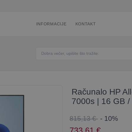
INFORMACIJE
KONTAKT
Računalo HP All
7000s | 16 GB 
815,13 €
- 10%
733,61
€