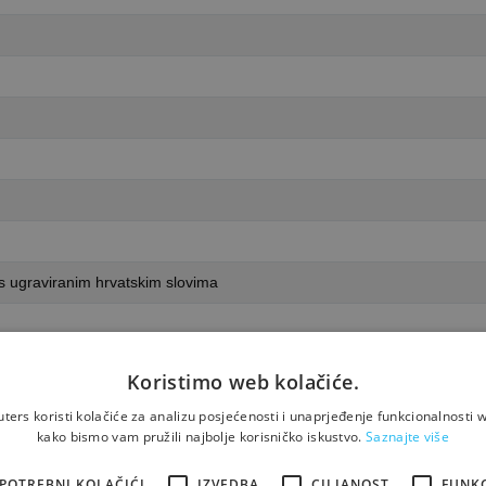
s ugraviranim hrvatskim slovima
Koristimo web kolačiće.
ers koristi kolačiće za analizu posjećenosti i unaprjeđenje funkcionalnosti w
kako bismo vam pružili najbolje korisničko iskustvo.
Saznajte više
POTREBNI KOLAČIĆI
IZVEDBA
CILJANOST
FUNK