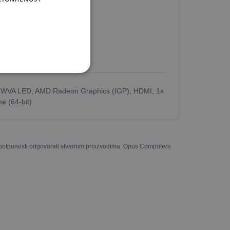
WVA LED, AMD Radeon Graphics (IGP), HDMI, 1x
e (64-bit)
u potpunosti odgovarati stvarnim proizvodima. Opus Computers