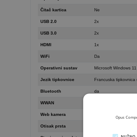
Čitač kartica
Ne
USB 2.0
2x
USB 3.0
2x
HDMI
1x
WiFi
Da
Operativni sustav
Microsoft Windows 11
Jezik tipkovnice
Francuska tipkovnica 
Bluetooth
da
WWAN
ne
Web kamera
da
Opus Comput
Otisak prsta
Ne
NUŽNO 