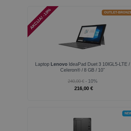
AKCIJA! -10%
OUTLET-BRONZ
Laptop
Lenovo
IdeaPad Duet 3 10IGL5-LTE /
Celeron® / 8 GB / 10"
240,00 €
- 10%
216,00 €
NE