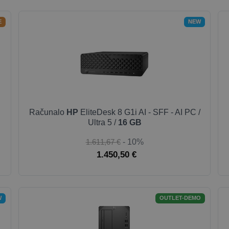
E
NEW
Računalo
HP
EliteDesk 8 G1i AI - SFF - AI PC /
Ultra 5 /
16 GB
1.611,67 €
- 10%
1.450,50 €
W
OUTLET-DEMO