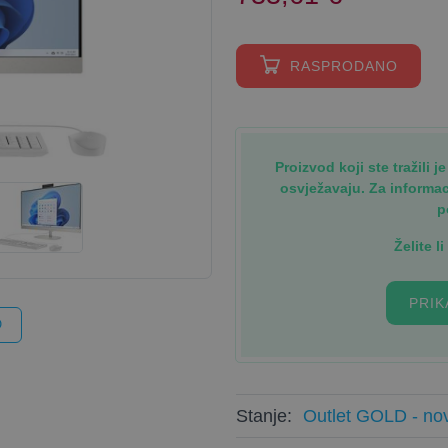
RASPRODANO
Proizvod koji ste tražili 
osvježavaju. Za informa
p
Želite l
PRIK
O
Stanje:
Outlet GOLD - nov