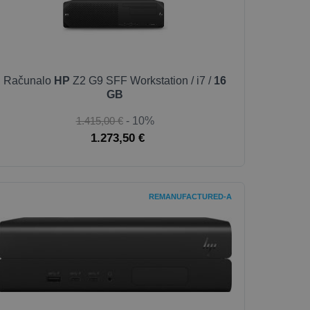
Računalo
HP
Z2 G9 SFF Workstation / i7 /
16
GB
1.415,00 €
- 10%
1.273,50 €
REMANUFACTURED-A