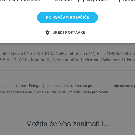
z originalnog pakiranja
vod
PRIHVAĆAM KOLAČIĆE
ko (ekološko, smeđe) kartonsko pakiranje
no jamstvo
UREDI POSTAVKE
 »
500, SSD 512 GB M.2 PCIe NVMe, 68,6 cm (27″) FHD (1920x1080) U
B-A 2.0, Wi-Fi, Bluetooth, Webcam, Wired, Microsoft Windows 11 Hom
boljom namjerom. Fotografije proizvoda ilustrativne su prirode i ne moraju nužno 
ma, specifikacijama, cijenama i raspoloživim količinama proizvoda.
Možda će Vas zanimati i...