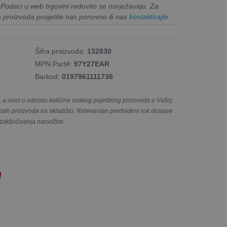
. Podaci u web trgovini redovito se osvježavaju. Za
a proizvoda posjetite nas ponovno ili nas
kontaktirajte
.
Šifra proizvoda:
132830
MPN Part#:
97Y27EAR
Barkod:
0197961111736
a ovisi o odnosu količine svakog pojedinog proizvoda u Vašoj
e istih proizvoda na skladištu. Relevantan predviđeni rok dostave
 zaključivanja narudžbe.
!