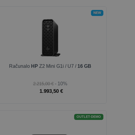
NEW
Računalo
HP
Z2 Mini G1i / U7 /
16 GB
2.215,00 €
- 10%
1.993,50 €
OUTLET-DEMO