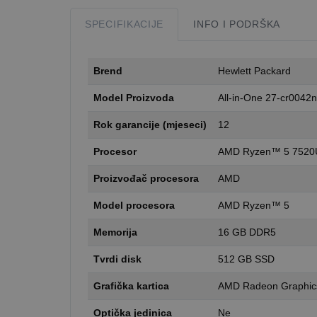
SPECIFIKACIJE
INFO I PODRŠKA
Brend
Hewlett Packard
Model Proizvoda
All-in-One 27-cr0042
Rok garancije (mjeseci)
12
Procesor
AMD Ryzen™ 5 7520U 
Proizvođač procesora
AMD
Model procesora
AMD Ryzen™ 5
Memorija
16 GB DDR5
Tvrdi disk
512 GB SSD
Grafička kartica
AMD Radeon Graphics
Optička jedinica
Ne