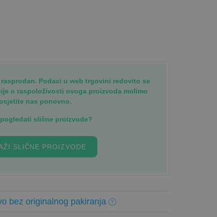
je rasprodan. Podaci u web trgovini redovito se
cije o raspoloživosti ovoga proizvoda molimo
osjetite nas ponovno.
i pogledati slične proizvode?
AŽI SLIČNE PROIZVODE
o bez originalnog pakiranja