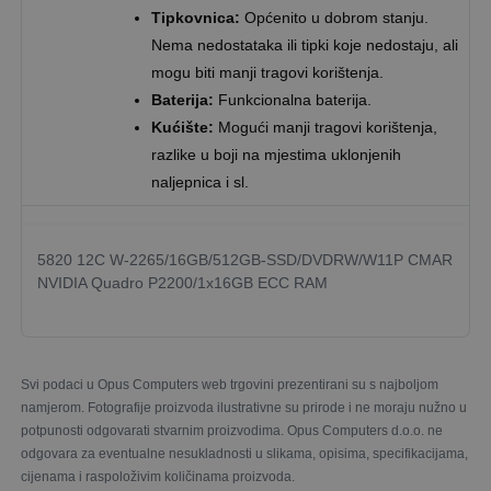
Tipkovnica:
Općenito u dobrom stanju.
Nema nedostataka ili tipki koje nedostaju, ali
mogu biti manji tragovi korištenja.
Baterija:
Funkcionalna baterija.
Kućište:
Mogući manji tragovi korištenja,
razlike u boji na mjestima uklonjenih
naljepnica i sl.
5820 12C W-2265/16GB/512GB-SSD/DVDRW/W11P CMAR
NVIDIA Quadro P2200/1x16GB ECC RAM
Svi podaci u Opus Computers web trgovini prezentirani su s najboljom
namjerom. Fotografije proizvoda ilustrativne su prirode i ne moraju nužno u
potpunosti odgovarati stvarnim proizvodima. Opus Computers d.o.o. ne
odgovara za eventualne nesukladnosti u slikama, opisima, specifikacijama,
cijenama i raspoloživim količinama proizvoda.