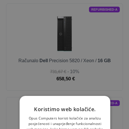
REFURBISHED-A
Računalo
Dell
Precision 5820 / Xeon /
16 GB
731,67 €
- 10%
658,50 €
REFURBISHED-A
Koristimo web kolačiće.
Opus Computers koristi kolačiće za analizu
posjećenosti i unaprjeđenje funkcionalnosti