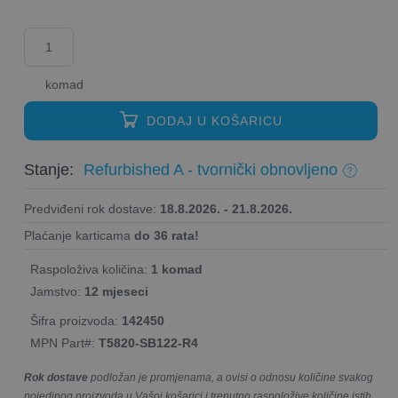
komad
DODAJ U KOŠARICU
Stanje:
Refurbished A - tvornički obnovljeno
Predviđeni rok dostave:
18.8.2026. - 21.8.2026.
Plaćanje karticama
do 36 rata!
Raspoloživa količina:
1 komad
Jamstvo:
12 mjeseci
Šifra proizvoda:
142450
MPN Part#:
T5820-SB122-R4
Rok dostave
podložan je promjenama, a ovisi o odnosu količine svakog
pojedinog proizvoda u Vašoj košarici i trenutno raspoložive količine istih