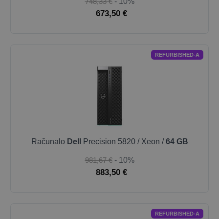
748,33 €
- 10%
673,50 €
REFURBISHED-A
Računalo
Dell
Precision 5820 / Xeon /
64 GB
981,67 €
- 10%
883,50 €
REFURBISHED-A