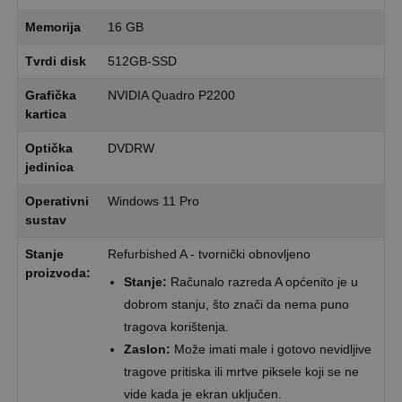
Memorija
16 GB
Tvrdi disk
512GB-SSD
Grafička
NVIDIA Quadro P2200
kartica
Optička
DVDRW
jedinica
Operativni
Windows 11 Pro
sustav
Stanje
Refurbished A - tvornički obnovljeno
proizvoda:
Stanje:
Računalo razreda A općenito je u
dobrom stanju, što znači da nema puno
tragova korištenja.
Zaslon:
Može imati male i gotovo nevidljive
tragove pritiska ili mrtve piksele koji se ne
vide kada je ekran uključen.