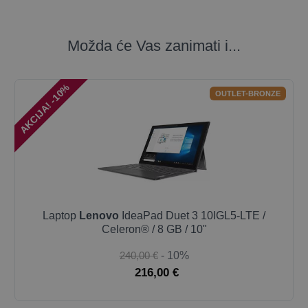
Možda će Vas zanimati i...
AKCIJA! -10%
OUTLET-BRONZE
Laptop
Lenovo
IdeaPad Duet 3 10IGL5-LTE /
Celeron® / 8 GB / 10"
240,00 €
- 10%
216,00 €