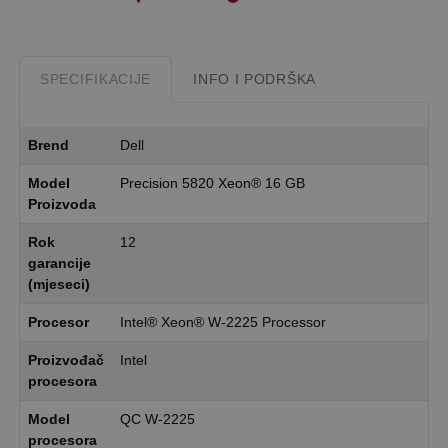
SPECIFIKACIJE
INFO I PODRŠKA
Brend
Dell
Model
Precision 5820 Xeon® 16 GB
Proizvoda
Rok
12
garancije
(mjeseci)
Procesor
Intel® Xeon® W-2225 Processor
Proizvođač
Intel
procesora
Model
QC W-2225
procesora