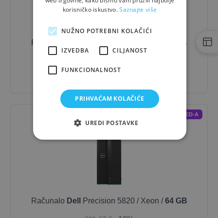
web trgovine, kako bismo vam pružili najbolje
korisničko iskustvo.
Saznajte više
NUŽNO POTREBNI KOLAČIĆI
Računalo
Dell
Precision 5820 / Xeon /
16 GB
IZVEDBA
CILJANOST
748,33 €
- 10%
FUNKCIONALNOST
673,50 €
PRIHVAĆAM KOLAČIĆE
REFURBISHED-A
UREDI POSTAVKE
Računalo
Dell
Precision 5820 / Xeon /
64 GB