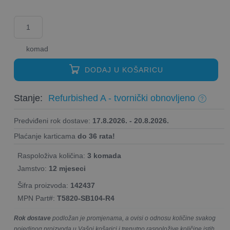
komad
DODAJ U KOŠARICU
Stanje:
Refurbished A - tvornički obnovljeno
Predviđeni rok dostave:
17.8.2026. - 20.8.2026.
Plaćanje karticama
do 36 rata!
Raspoloživa količina:
3 komada
Jamstvo:
12 mjeseci
Šifra proizvoda:
142437
MPN Part#:
T5820-SB104-R4
Rok dostave
podložan je promjenama, a ovisi o odnosu količine svakog
pojedinog proizvoda u Vašoj košarici i trenutno raspoložive količine istih