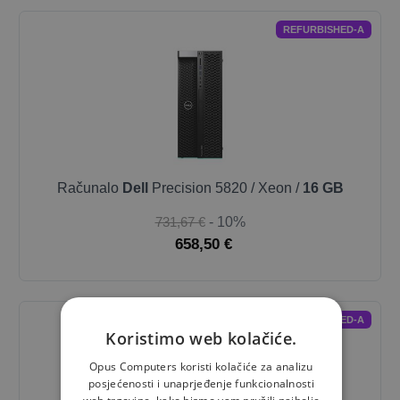
REFURBISHED-A
Računalo
Dell
Precision 5820 / Xeon /
16 GB
731,67 €
- 10%
658,50 €
REFURBISHED-A
Koristimo web kolačiće.
Opus Computers koristi kolačiće za analizu
posjećenosti i unaprjeđenje funkcionalnosti