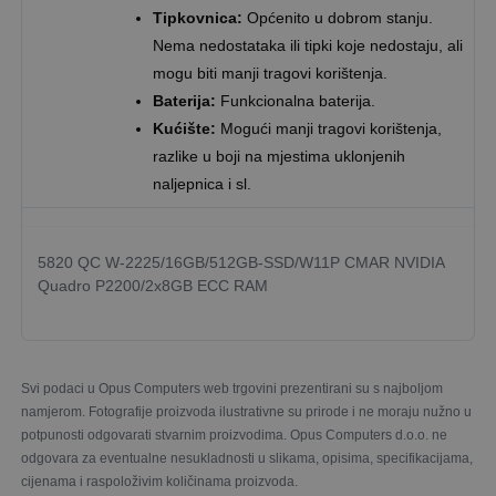
Tipkovnica:
Općenito u dobrom stanju.
Nema nedostataka ili tipki koje nedostaju, ali
mogu biti manji tragovi korištenja.
Baterija:
Funkcionalna baterija.
Kućište:
Mogući manji tragovi korištenja,
razlike u boji na mjestima uklonjenih
naljepnica i sl.
5820 QC W-2225/16GB/512GB-SSD/W11P CMAR NVIDIA
Quadro P2200/2x8GB ECC RAM
Svi podaci u Opus Computers web trgovini prezentirani su s najboljom
namjerom. Fotografije proizvoda ilustrativne su prirode i ne moraju nužno u
potpunosti odgovarati stvarnim proizvodima. Opus Computers d.o.o. ne
odgovara za eventualne nesukladnosti u slikama, opisima, specifikacijama,
cijenama i raspoloživim količinama proizvoda.