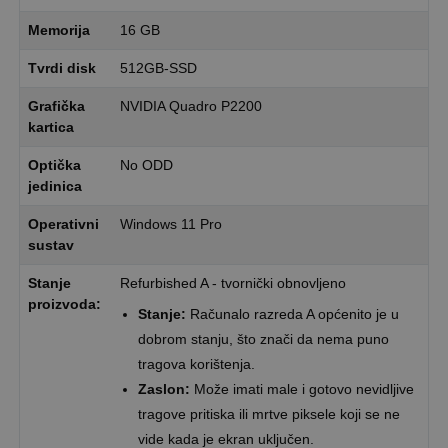
Memorija
16 GB
Tvrdi disk
512GB-SSD
Grafička
NVIDIA Quadro P2200
kartica
Optička
No ODD
jedinica
Operativni
Windows 11 Pro
sustav
Stanje
Refurbished A - tvornički obnovljeno
proizvoda:
Stanje:
Računalo razreda A općenito je u
dobrom stanju, što znači da nema puno
tragova korištenja.
Zaslon:
Može imati male i gotovo nevidljive
tragove pritiska ili mrtve piksele koji se ne
vide kada je ekran uključen.