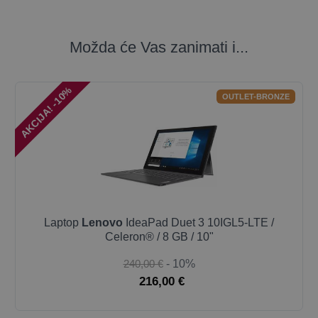
Možda će Vas zanimati i...
AKCIJA! -10%
OUTLET-BRONZE
Laptop
Lenovo
IdeaPad Duet 3 10IGL5-LTE /
Celeron® / 8 GB / 10"
240,00 €
- 10%
216,00 €