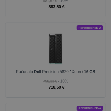
981,67 €
- 10%
883,50 €
REFURBISHED-A
Računalo
Dell
Precision 5820 / Xeon /
16 GB
798,33 €
- 10%
718,50 €
REFURBISHED-A