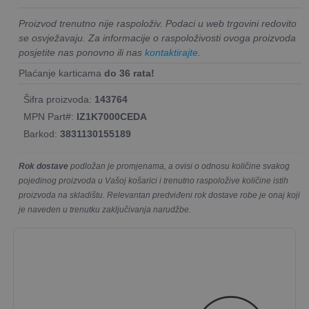
Proizvod trenutno nije raspoloživ. Podaci u web trgovini redovito
se osvježavaju. Za informacije o raspoloživosti ovoga proizvoda
posjetite nas ponovno ili nas
kontaktirajte
.
Plaćanje karticama
do 36 rata!
Šifra proizvoda:
143764
MPN Part#:
IZ1K7000CEDA
Barkod:
3831130155189
Rok dostave
podložan je promjenama, a ovisi o odnosu količine svakog
pojedinog proizvoda u Vašoj košarici i trenutno raspoložive količine istih
proizvoda na skladištu. Relevantan predviđeni rok dostave robe je onaj koji
je naveden u trenutku zaključivanja narudžbe.