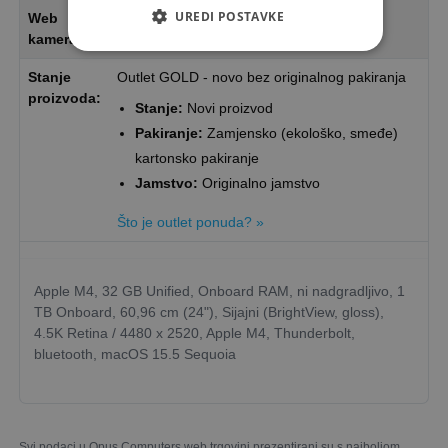
UREDI POSTAVKE
Web
da
kamera
Stanje
Outlet GOLD - novo bez originalnog pakiranja
proizvoda:
Stanje:
Novi proizvod
Pakiranje:
Zamjensko (ekološko, smeđe)
kartonsko pakiranje
Jamstvo:
Originalno jamstvo
Što je outlet ponuda? »
Apple M4, 32 GB Unified, Onboard RAM, ni nadgradljivo, 1
TB Onboard, 60,96 cm (24"), Sijajni (BrightView, gloss),
4.5K Retina / 4480 x 2520, Apple M4, Thunderbolt,
bluetooth, macOS 15.5 Sequoia
Svi podaci u Opus Computers web trgovini prezentirani su s najboljom