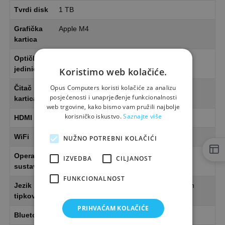
Tvrdi disk
1 TB
Grafička
Apple M4
kartica
Optička
Ne
jedinica
Koristimo web kolačiće.
Opus Computers koristi kolačiće za analizu
Čitač
Ne
posjećenosti i unaprjeđenje funkcionalnosti
kartica
web trgovine, kako bismo vam pružili najbolje
korisničko iskustvo.
Saznajte više
HDMI
0x
WiFi
Da
NUŽNO POTREBNI KOLAČIĆI
Operativni
macOS 15.5 Sequoia
IZVEDBA
CILJANOST
sustav
FUNKCIONALNOST
Jezik
German keyboard s ugraviranim hrvatskim
tipkovnice
slovima
PRIHVAĆAM KOLAČIĆE
Bluetooth
da