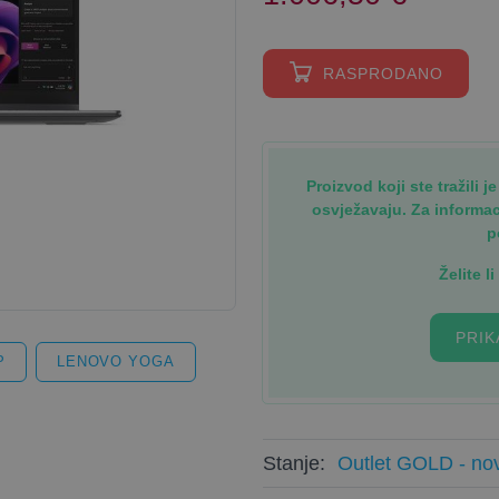
RASPRODANO
Proizvod koji ste tražili 
osvježavaju. Za informa
p
Želite l
PRIK
P
LENOVO YOGA
Stanje:
Outlet GOLD - nov