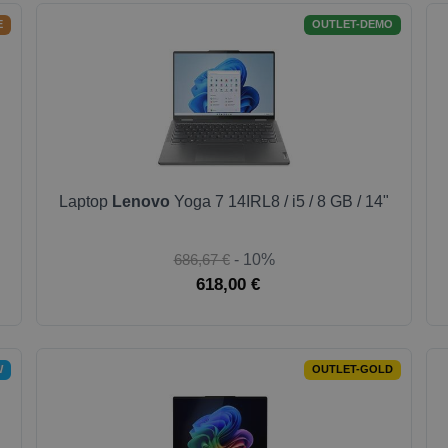
E
OUTLET-DEMO
Laptop
Lenovo
Yoga 7 14IRL8 / i5 / 8 GB / 14"
686,67 €
- 10%
618,00 €
W
OUTLET-GOLD