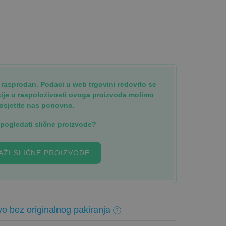
je rasprodan. Podaci u web trgovini redovito se
cije o raspoloživosti ovoga proizvoda molimo
osjetite nas ponovno.
i pogledati slične proizvode?
AŽI SLIČNE PROIZVODE
o bez originalnog pakiranja