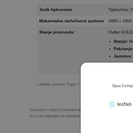
Jezik tipkovnice
Tipkovnica: 
Maksimalna razlučivost zaslona
2880 x 1800 
Stanje proizvoda:
Outlet GOLD 
Stanje:
No
Pakiranje
Jamstvo:
Što je outle
Laptop Lenovo Yoga 7 2-in-1 14ILL10 / Ultra 7 / 32
Opus Comput
NUŽNO 
Svi podaci u Opus Computers web trgovini prezentirani su s naj
d.o.o. ne odgovara za eventualne nesukladnosti u slikama, opisi