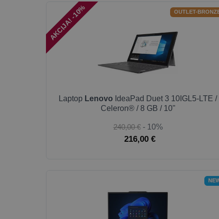
AKCIJA! -10%
OUTLET-BRONZ
Laptop
Lenovo
IdeaPad Duet 3 10IGL5-LTE /
Celeron® / 8 GB / 10"
240,00 €
- 10%
216,00 €
NE