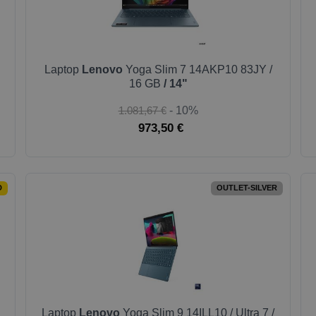
Laptop
Lenovo
Yoga Slim 7 14AKP10 83JY /
16 GB
/ 14"
1.081,67 €
- 10%
973,50 €
D
OUTLET-SILVER
Laptop
Lenovo
Yoga Slim 9 14ILL10 / Ultra 7 /