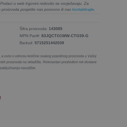
. Podaci u web trgovini redovito se osvježavaju. Za
a proizvoda posjetite nas ponovno ili nas
kontaktirajte
.
Šifra proizvoda:
143085
MPN Part#:
83JQCTO1WW-CTO39-G
Barkod:
5715251442039
a ovisi o odnosu količine svakog pojedinog proizvoda u Vašoj
e istih proizvoda na skladištu. Relevantan predviđeni rok dostave
 zaključivanja narudžbe.
!