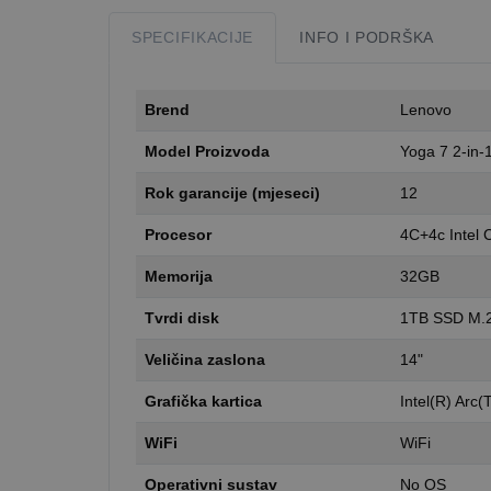
SPECIFIKACIJE
INFO I PODRŠKA
Brend
Lenovo
Model Proizvoda
Yoga 7 2-in-1
Rok garancije (mjeseci)
12
Procesor
4C+4c Intel 
Memorija
32GB
Tvrdi disk
1TB SSD M.
Veličina zaslona
14"
Grafička kartica
Intel(R) Arc
WiFi
WiFi
Operativni sustav
No OS