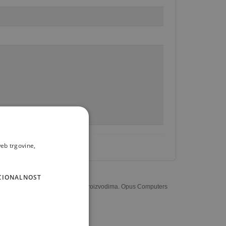
eb trgovine,
CIONALNOST
u potpunosti odgovarati stvarnim proizvodima. Opus Computers