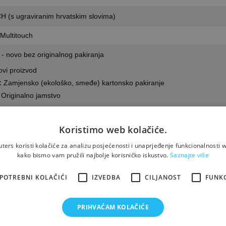
CH (s ugraviranim hrvatskim slovima)
Multitouch
- novo bez originalnog pakiranja
vi proizvod
:
Zamjensko (ekološko, smeđe) kartonsko pakiranje
Originalno jamstvo
t ponuda? »
Koristimo web kolačiće.
 GB / 14"
ers koristi kolačiće za analizu posjećenosti i unaprjeđenje funkcionalnosti w
kako bismo vam pružili najbolje korisničko iskustvo.
Saznajte više
POTREBNI KOLAČIĆI
IZVEDBA
CILJANOST
FUNK
boljom namjerom. Fotografije proizvoda ilustrativne su prirode i ne moraju nužno 
ma, specifikacijama, cijenama i raspoloživim količinama proizvoda.
PRIHVAĆAM KOLAČIĆE