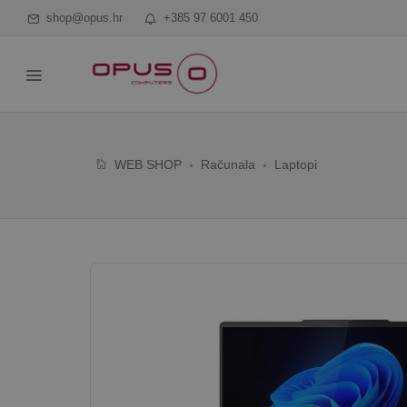
shop@opus.hr
+385 97 6001 450
WEB SHOP
Računala
Laptopi