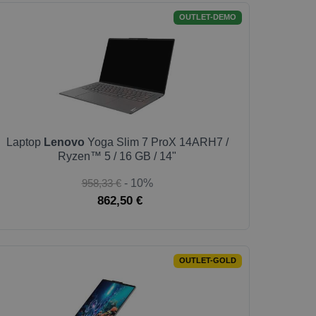
OUTLET-DEMO
Laptop
Lenovo
Yoga Slim 7 ProX 14ARH7 /
Ryzen™ 5 / 16 GB / 14"
958,33 €
- 10%
862,50 €
OUTLET-GOLD