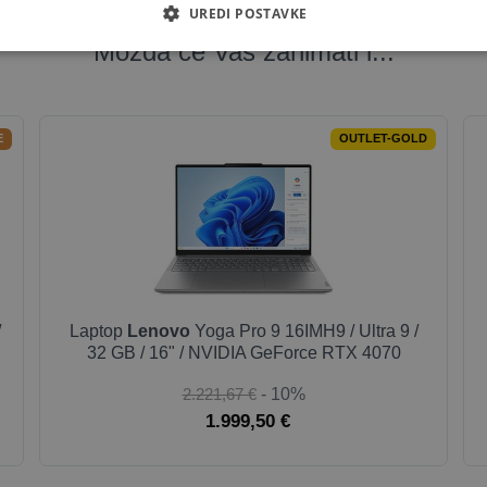
UREDI POSTAVKE
Možda će Vas zanimati i...
E
OUTLET-GOLD
/
Laptop
Lenovo
Yoga Pro 9 16IMH9 / Ultra 9 /
32 GB / 16" / NVIDIA GeForce RTX 4070
2.221,67 €
- 10%
1.999,50 €