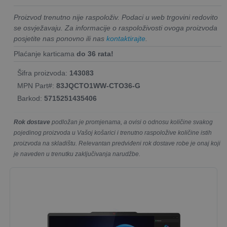
Proizvod trenutno nije raspoloživ. Podaci u web trgovini redovito
se osvježavaju. Za informacije o raspoloživosti ovoga proizvoda
posjetite nas ponovno ili nas
kontaktirajte
.
Plaćanje karticama
do 36 rata!
Šifra proizvoda:
143083
MPN Part#:
83JQCTO1WW-CTO36-G
Barkod:
5715251435406
Rok dostave
podložan je promjenama, a ovisi o odnosu količine svakog
pojedinog proizvoda u Vašoj košarici i trenutno raspoložive količine istih
proizvoda na skladištu. Relevantan predviđeni rok dostave robe je onaj koji
je naveden u trenutku zaključivanja narudžbe.