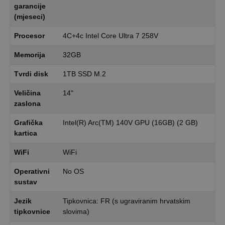
garancije
(mjeseci)
Procesor
4C+4c Intel Core Ultra 7 258V
Memorija
32GB
Tvrdi disk
1TB SSD M.2
Veličina
14"
zaslona
Grafička
Intel(R) Arc(TM) 140V GPU (16GB) (2 GB)
kartica
WiFi
WiFi
Operativni
No OS
sustav
Jezik
Tipkovnica: FR (s ugraviranim hrvatskim
tipkovnice
slovima)