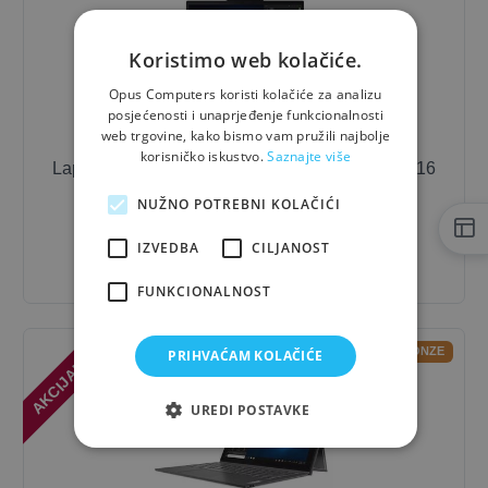
Koristimo web kolačiće.
Opus Computers koristi kolačiće za analizu
posjećenosti i unaprjeđenje funkcionalnosti
web trgovine, kako bismo vam pružili najbolje
korisničko iskustvo.
Saznajte više
Laptop
Lenovo
ThinkPad T14 Gen 6 / Ultra 7 / 16
GB / 14"
NUŽNO POTREBNI KOLAČIĆI
2.130,00 €
- 10%
IZVEDBA
CILJANOST
1.917,00 €
FUNKCIONALNOST
AKCIJA! -10%
OUTLET-BRONZE
PRIHVAĆAM KOLAČIĆE
UREDI POSTAVKE