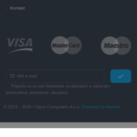
Kontakt
Prijavite se za naš Newsletter za obavijesti o najnovijim
proizvodima, ponudama i akcijama.
© 2021 - 2026 • Opus Computers d.o.o.
Powered by Avantis