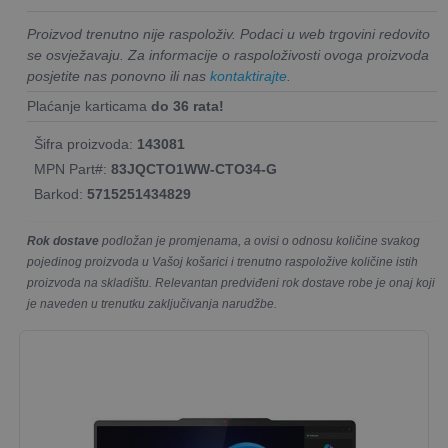
Proizvod trenutno nije raspoloživ. Podaci u web trgovini redovito
se osvježavaju. Za informacije o raspoloživosti ovoga proizvoda
posjetite nas ponovno ili nas
kontaktirajte
.
Plaćanje karticama
do 36 rata!
Šifra proizvoda:
143081
MPN Part#:
83JQCTO1WW-CTO34-G
Barkod:
5715251434829
Rok dostave
podložan je promjenama, a ovisi o odnosu količine svakog
pojedinog proizvoda u Vašoj košarici i trenutno raspoložive količine istih
proizvoda na skladištu. Relevantan predviđeni rok dostave robe je onaj koji
je naveden u trenutku zaključivanja narudžbe.