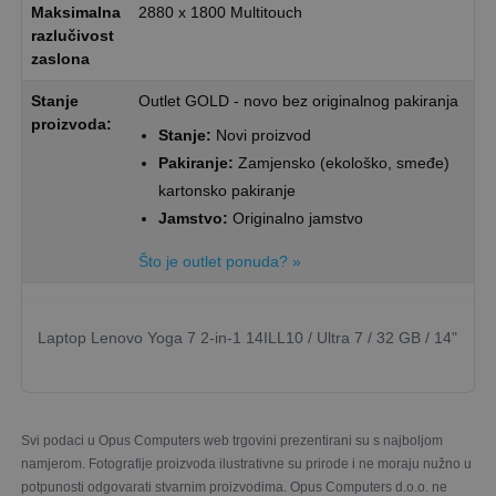
Maksimalna
2880 x 1800 Multitouch
razlučivost
zaslona
Stanje
Outlet GOLD - novo bez originalnog pakiranja
proizvoda:
Stanje:
Novi proizvod
Pakiranje:
Zamjensko (ekološko, smeđe)
kartonsko pakiranje
Jamstvo:
Originalno jamstvo
Što je outlet ponuda? »
Laptop Lenovo Yoga 7 2-in-1 14ILL10 / Ultra 7 / 32 GB / 14"
Svi podaci u Opus Computers web trgovini prezentirani su s najboljom
namjerom. Fotografije proizvoda ilustrativne su prirode i ne moraju nužno u
potpunosti odgovarati stvarnim proizvodima. Opus Computers d.o.o. ne