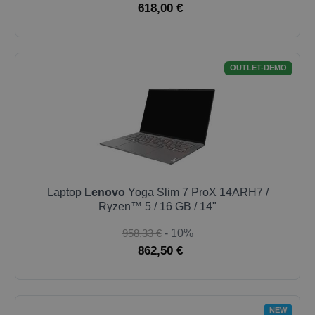
618,00 €
OUTLET-DEMO
Laptop
Lenovo
Yoga Slim 7 ProX 14ARH7 /
Ryzen™ 5 / 16 GB / 14"
958,33 €
- 10%
862,50 €
NEW