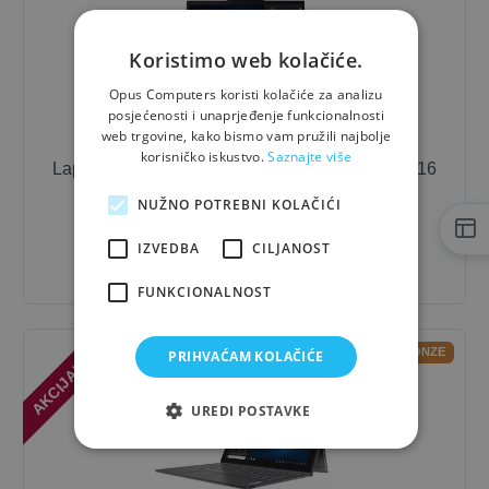
Koristimo web kolačiće.
Opus Computers koristi kolačiće za analizu
posjećenosti i unaprjeđenje funkcionalnosti
web trgovine, kako bismo vam pružili najbolje
korisničko iskustvo.
Saznajte više
Laptop
Lenovo
ThinkPad T14 Gen 6 / Ultra 7 / 16
GB / 14"
NUŽNO POTREBNI KOLAČIĆI
2.130,00 €
- 10%
IZVEDBA
CILJANOST
1.917,00 €
FUNKCIONALNOST
AKCIJA! -10%
OUTLET-BRONZE
PRIHVAĆAM KOLAČIĆE
UREDI POSTAVKE