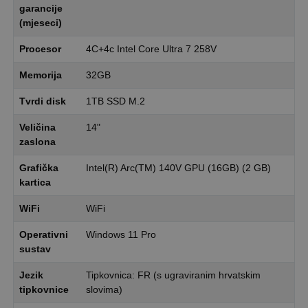
garancije
(mjeseci)
Procesor
4C+4c Intel Core Ultra 7 258V
Memorija
32GB
Tvrdi disk
1TB SSD M.2
Veličina
14"
zaslona
Grafička
Intel(R) Arc(TM) 140V GPU (16GB) (2 GB)
kartica
WiFi
WiFi
Operativni
Windows 11 Pro
sustav
Jezik
Tipkovnica: FR (s ugraviranim hrvatskim
tipkovnice
slovima)