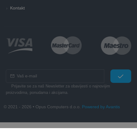
Kontakt
Prijavite se za naš Newsletter za obavijesti o najnovijim
proizvodima, ponudama i akcijama.
© 2021 - 2026 • Opus Computers d.o.o.
Powered by Avantis