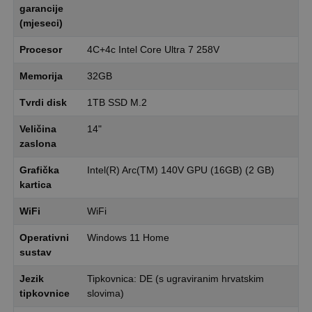
garancije
(mjeseci)
Procesor
4C+4c Intel Core Ultra 7 258V
Memorija
32GB
Tvrdi disk
1TB SSD M.2
Veličina
14"
zaslona
Grafička
Intel(R) Arc(TM) 140V GPU (16GB) (2 GB)
kartica
WiFi
WiFi
Operativni
Windows 11 Home
sustav
Jezik
Tipkovnica: DE (s ugraviranim hrvatskim
tipkovnice
slovima)