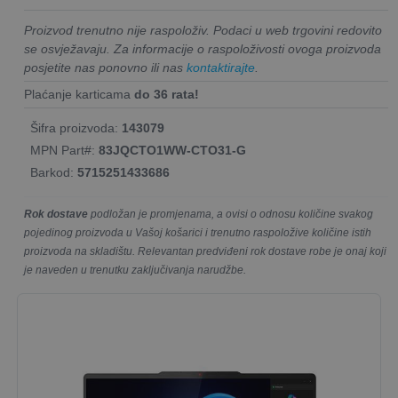
Proizvod trenutno nije raspoloživ. Podaci u web trgovini redovito
se osvježavaju. Za informacije o raspoloživosti ovoga proizvoda
posjetite nas ponovno ili nas
kontaktirajte
.
Plaćanje karticama
do 36 rata!
Šifra proizvoda:
143079
MPN Part#:
83JQCTO1WW-CTO31-G
Barkod:
5715251433686
Rok dostave
podložan je promjenama, a ovisi o odnosu količine svakog
pojedinog proizvoda u Vašoj košarici i trenutno raspoložive količine istih
proizvoda na skladištu. Relevantan predviđeni rok dostave robe je onaj koji
je naveden u trenutku zaključivanja narudžbe.