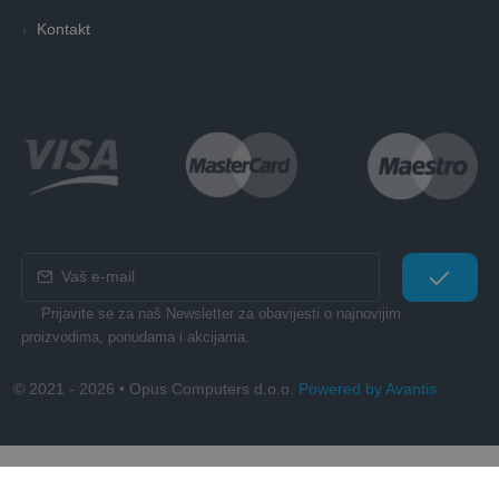
Kontakt
Prijavite se za naš Newsletter za obavijesti o najnovijim
proizvodima, ponudama i akcijama.
© 2021 - 2026 • Opus Computers d.o.o.
Powered by Avantis