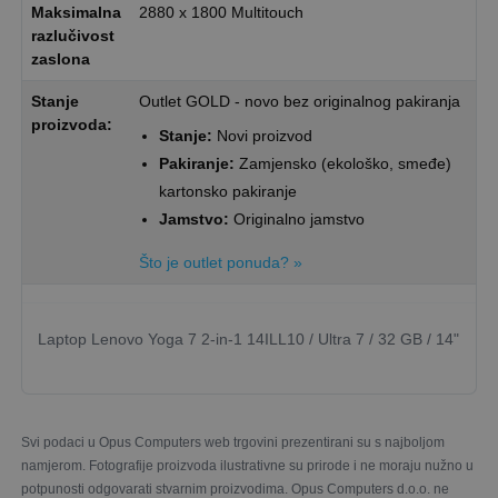
Maksimalna
2880 x 1800 Multitouch
razlučivost
zaslona
Stanje
Outlet GOLD - novo bez originalnog pakiranja
proizvoda:
Stanje:
Novi proizvod
Pakiranje:
Zamjensko (ekološko, smeđe)
kartonsko pakiranje
Jamstvo:
Originalno jamstvo
Što je outlet ponuda? »
Laptop Lenovo Yoga 7 2-in-1 14ILL10 / Ultra 7 / 32 GB / 14"
Svi podaci u Opus Computers web trgovini prezentirani su s najboljom
namjerom. Fotografije proizvoda ilustrativne su prirode i ne moraju nužno u
potpunosti odgovarati stvarnim proizvodima. Opus Computers d.o.o. ne