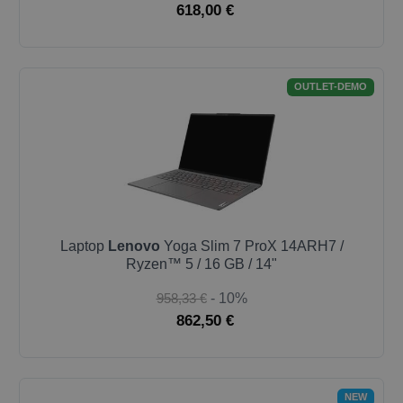
618,00 €
OUTLET-DEMO
Laptop
Lenovo
Yoga Slim 7 ProX 14ARH7 /
Ryzen™ 5 / 16 GB / 14"
958,33 €
- 10%
862,50 €
NEW