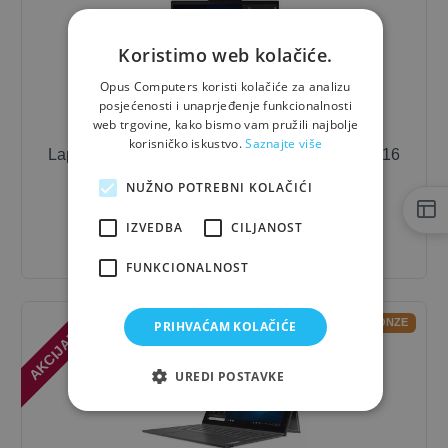
Koristimo web kolačiće.
Opus Computers koristi kolačiće za analizu
posjećenosti i unaprjeđenje funkcionalnosti
web trgovine, kako bismo vam pružili najbolje
korisničko iskustvo.
Saznajte više
Laptop
Lenovo
ThinkPad T14 Gen 6 / Ultra 7 / 16
GB / 14"
NUŽNO POTREBNI KOLAČIĆI
2.130,00 €
- 10%
IZVEDBA
CILJANOST
1.917,00 €
FUNKCIONALNOST
AKCIJA! -10%
OUTLET-BRONZE
PRIHVAĆAM KOLAČIĆE
UREDI POSTAVKE