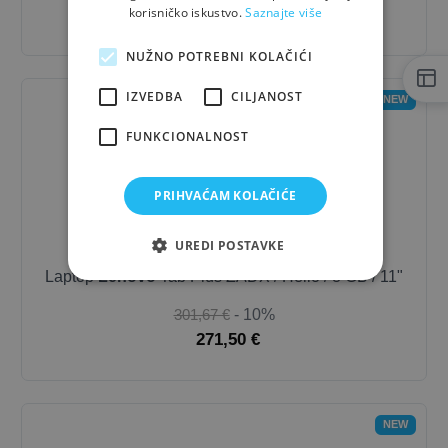
korisničko iskustvo.
Saznajte više
261,00 €
NUŽNO POTREBNI KOLAČIĆI
IZVEDBA
CILJANOST
NEW
FUNKCIONALNOST
PRIHVAĆAM KOLAČIĆE
UREDI POSTAVKE
Laptop
Lenovo
Tab Plus ZADX / Helio / 8 GB / 11"
301,67 €
- 10%
271,50 €
NEW