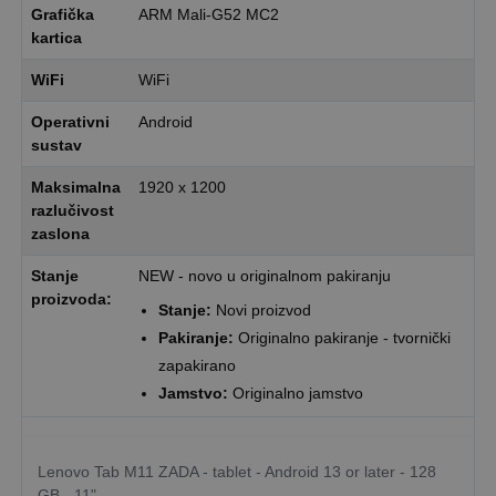
Grafička
ARM Mali-G52 MC2
kartica
WiFi
WiFi
Operativni
Android
sustav
Maksimalna
1920 x 1200
razlučivost
zaslona
Stanje
NEW - novo u originalnom pakiranju
proizvoda:
Stanje:
Novi proizvod
Pakiranje:
Originalno pakiranje - tvornički
zapakirano
Jamstvo:
Originalno jamstvo
Lenovo Tab M11 ZADA - tablet - Android 13 or later - 128
GB - 11"