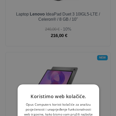
Laptop
Lenovo
IdeaPad Duet 3 10IGL5-LTE /
Celeron® / 8 GB / 10"
240,00 €
- 10%
216,00 €
NEW
Koristimo web kolačiće.
Laptop
Lenovo
Idea Tab ZAFR / 8 GB
/ 11"
Opus Computers koristi kolačiće za analizu
posjećenosti i unaprjeđenje funkcionalnosti
290,00 €
- 10%
web trgovine, kako bismo vam pružili najbolje