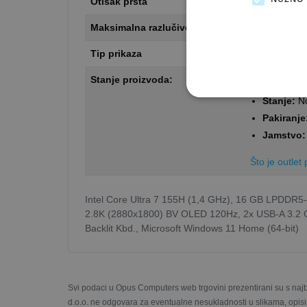
Otisak prsta
Ne
Maksimalna razlučivost zaslona
2.8K / 2880 
Tip prikaza
Sjajan (Brigh
Stanje proizvoda:
Outlet GOLD 
Stanje:
No
Pakiranje
Jamstvo:
Što je outle
Intel Core Ultra 7 155H (1,4 GHz), 16 GB LPDDR
2.8K (2880x1800) BV OLED 120Hz, 2x USB-A 3.2 Ge
Backlit Kbd., Microsoft Windows 11 Home (64-bit)
Svi podaci u Opus Computers web trgovini prezentirani su s naj
d.o.o. ne odgovara za eventualne nesukladnosti u slikama, opisi