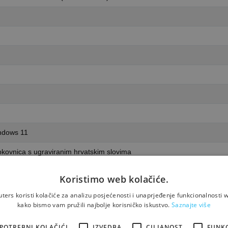
ndows 11
pkovnica s ugraviranim hrvatskim slovima
Koristimo web kolačiće.
ers koristi kolačiće za analizu posjećenosti i unaprjeđenje funkcionalnosti w
kako bismo vam pružili najbolje korisničko iskustvo.
Saznajte više
POTREBNI KOLAČIĆI
IZVEDBA
CILJANOST
FUNK