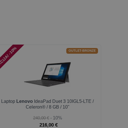
CIJA! -10%
OUTLET-BRONZE
Laptop
Lenovo
IdeaPad Duet 3 10IGL5-LTE /
Celeron® / 8 GB / 10"
240,00 €
- 10%
216,00 €