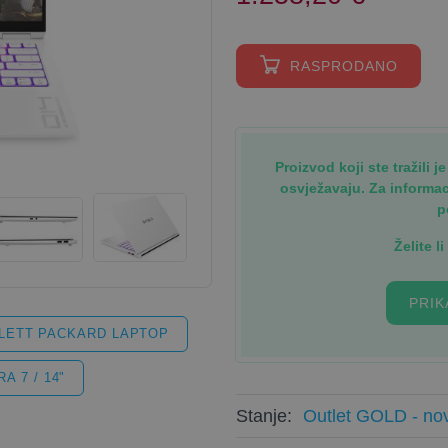
RASPRODANO
Proizvod koji ste tražili 
osvježavaju. Za informa
p
Želite l
PRIK
LETT PACKARD LAPTOP
A 7 / 14"
Stanje:
Outlet GOLD - nov