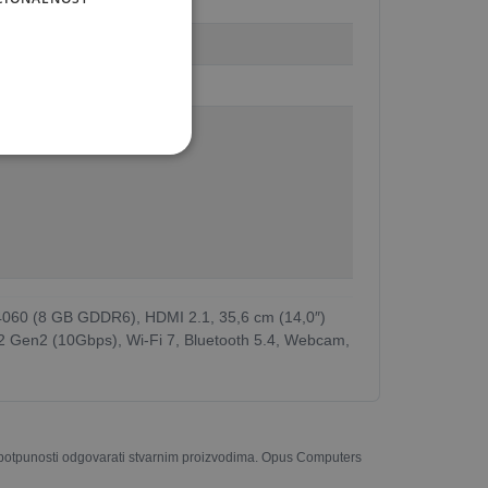
060 (8 GB GDDR6), HDMI 2.1, 35,6 cm (14,0″)
 Gen2 (10Gbps), Wi-Fi 7, Bluetooth 5.4, Webcam,
u potpunosti odgovarati stvarnim proizvodima. Opus Computers