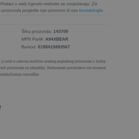
. Podaci u web trgovini redovito se osvježavaju. Za
a proizvoda posjetite nas ponovno ili nas
kontaktirajte
.
Šifra proizvoda:
143700
MPN Part#:
A94XBEAR
Barkod:
0198415893567
a ovisi o odnosu količine svakog pojedinog proizvoda u Vašoj
e istih proizvoda na skladištu. Relevantan predviđeni rok dostave
 zaključivanja narudžbe.
!