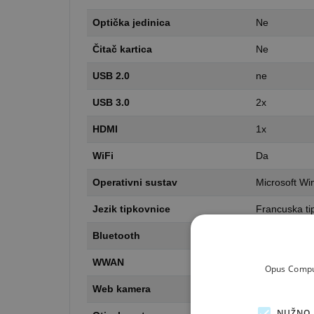
Optička jedinica
Ne
Čitač kartica
Ne
USB 2.0
ne
USB 3.0
2x
HDMI
1x
WiFi
Da
Operativni sustav
Microsoft Wi
Jezik tipkovnice
Francuska ti
Bluetooth
da
WWAN
ne
Opus Comput
Web kamera
da
NUŽNO 