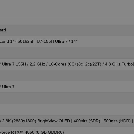
ard
nd 14-fb0162nf | U7-155H Ultra 7 / 14"
 Ultra 7 155H / 2,2 GHz / 16-Cores (6C+(8c+2c)/22T) / 4,8 GHz Turbo
 Ultra 7
) 2.8K (2880x1800) BrightView OLED | 400nits (SDR) | 500nits (HDR) 
Force RTX™ 4060 (8 GB GDDR6)