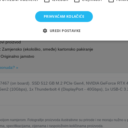
x 1800
PRIHVAĆAM KOLAČIĆE
tView, gloss)
UREDI POSTAVKE
- novo bez originalnog pakiranja
vi proizvod
:
Zamjensko (ekološko, smeđe) kartonsko pakiranje
Originalno jamstvo
t ponuda? »
5-7467 (on board). SSD 512 GB M.2 PCIe Gen4, NVIDIA GeForce RTX 4
n2 (10Gbps), 1x Thunderbolt 4 (DisplayPort - 40Gbps), 1x USB-C 3.2
boljom namjerom. Fotografije proizvoda ilustrativne su prirode i ne moraju nužno 
ma, specifikacijama, cijenama i raspoloživim količinama proizvoda.