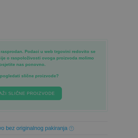
je rasprodan. Podaci u web trgovini redovito se
cije o raspoloživosti ovoga proizvoda molimo
osjetite nas ponovno.
i pogledati slične proizvode?
AŽI SLIČNE PROIZVODE
o bez originalnog pakiranja