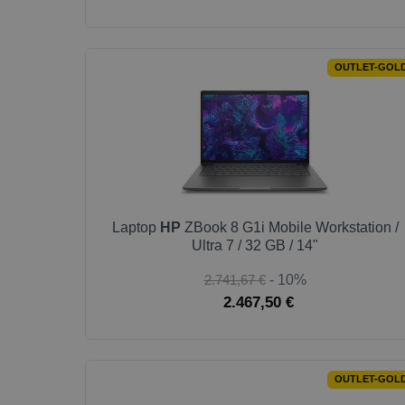
OUTLET-GOL
Laptop
HP
ZBook 8 G1i Mobile Workstation /
Ultra 7 / 32 GB / 14"
2.741,67 €
- 10%
2.467,50 €
OUTLET-GOL