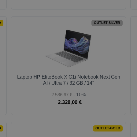
D
OUTLET-SILVER
Laptop
HP
EliteBook X G1i Notebook Next Gen
AI / Ultra 7 / 32 GB / 14"
2.586,67 €
- 10%
2.328,00 €
D
OUTLET-GOLD