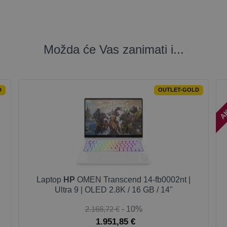
Možda će Vas zanimati i...
AK
D
OUTLET-GOLD
Laptop
HP
OMEN Transcend 14-fb0002nt |
Ultra 9 | OLED 2.8K / 16 GB / 14"
2.168,72 €
- 10%
1.951,85 €