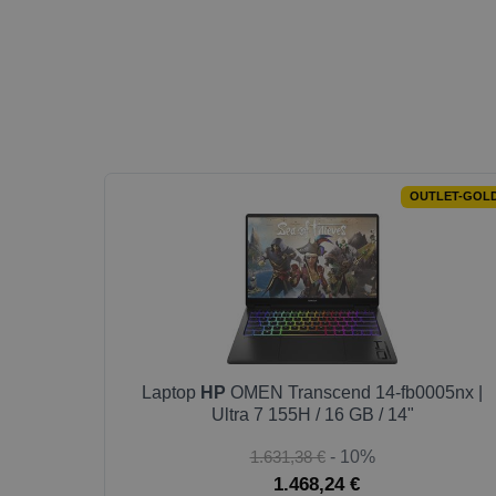
OUTLET-GOL
Laptop
HP
OMEN Transcend 14-fb0005nx |
Ultra 7 155H / 16 GB / 14"
1.631,38 €
- 10%
1.468,24 €