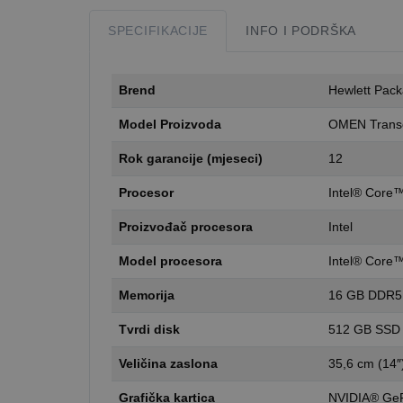
SPECIFIKACIJE
INFO I PODRŠKA
Brend
Hewlett Pack
Model Proizvoda
OMEN Transce
Rok garancije (mjeseci)
12
Procesor
Intel® Core™
Proizvođač procesora
Intel
Model procesora
Intel® Core™
Memorija
16 GB DDR5
Tvrdi disk
512 GB SSD
Veličina zaslona
35,6 cm (14″
Grafička kartica
NVIDIA® Ge