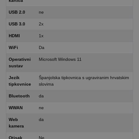
kartica
USB 2.0
ne
USB 3.0
2x
HDMI
1x
WiFi
Da
Operativni
Microsoft Windows 11
sustav
Jezik
Španjolska tipkovnica s ugraviranim hrvatskim
tipkovnice
slovima
Bluetooth
da
WWAN
ne
Web
da
kamera
Otisak
Ne