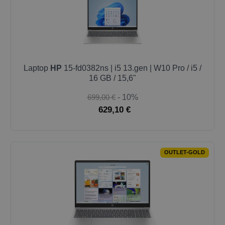
Laptop
HP
15-fd0382ns | i5 13.gen | W10 Pro / i5 /
16 GB / 15,6"
699,00 €
- 10%
629,10 €
OUTLET-GOLD