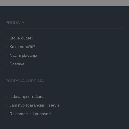
PRODAJA
Što je outlet?
Kako naručiti?
Načini plaćanja
Dostava
PODRŠKA KUPCIMA
Izdavanje e-računa
Jamstvo (garancija) i servis
Reklamacije i prigovori