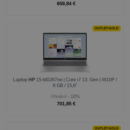
659,84 €
OUTLET-GOLD
Laptop
HP
15-fd0267ne | Core i7 13. Gen | W10P /
8 GB / 15,6"
779,83 €
- 10%
701,85 €
OUTLET-GOLD