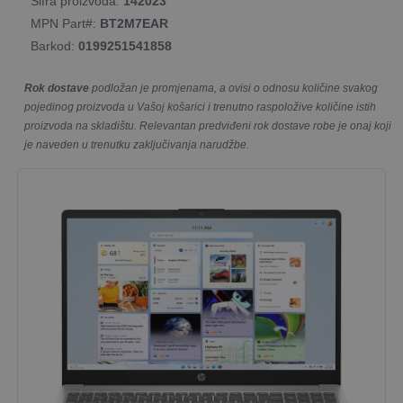
Šifra proizvoda:
142023
MPN Part#:
BT2M7EAR
Barkod:
0199251541858
Rok dostave
podložan je promjenama, a ovisi o odnosu količine svakog
pojedinog proizvoda u Vašoj košarici i trenutno raspoložive količine istih
proizvoda na skladištu. Relevantan predviđeni rok dostave robe je onaj koji
je naveden u trenutku zaključivanja narudžbe.