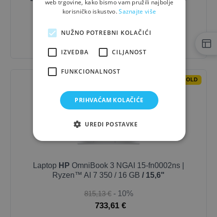
web trgovine, kako bismo vam pružili najbolje
Celeron® / 8 GB / 10"
korisničko iskustvo.
Saznajte više
240,00 €
- 10%
NUŽNO POTREBNI KOLAČIĆI
216,00 €
IZVEDBA
CILJANOST
FUNKCIONALNOST
OUTLET-GOLD
PRIHVAĆAM KOLAČIĆE
UREDI POSTAVKE
Laptop
HP
OmniBook 3 NGAI 15-fn0002ns |
Ryzen™ AI 7 350 / 16 GB
/ 15,6"
815,13 €
- 10%
733,61 €