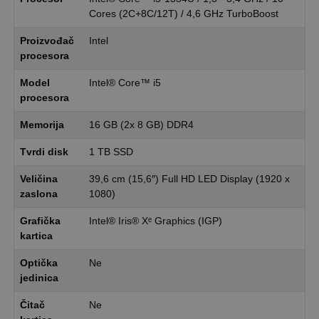
Cores (2C+8C/12T) / 4,6 GHz TurboBoost
Proizvođač
Intel
procesora
Model
Intel® Core™ i5
procesora
Memorija
16 GB (2x 8 GB) DDR4
Tvrdi disk
1 TB SSD
Veličina
39,6 cm (15,6″) Full HD LED Display (1920 x
zaslona
1080)
Grafička
Intel® Iris® Xᵉ Graphics (IGP)
kartica
Optička
Ne
jedinica
Čitač
Ne