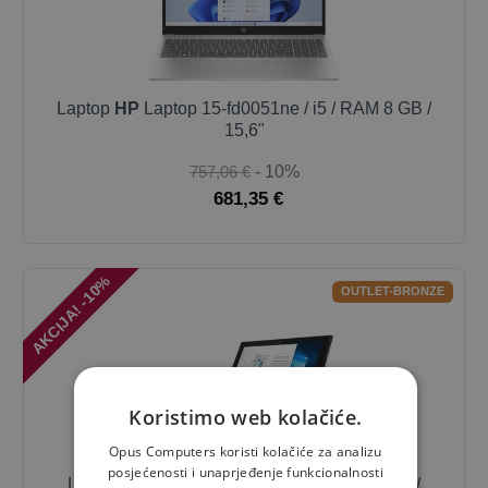
Laptop
HP
Laptop 15-fd0051ne / i5 / RAM 8 GB /
15,6"
757,06 €
- 10%
681,35 €
AKCIJA! -10%
OUTLET-BRONZE
Koristimo web kolačiće.
Opus Computers koristi kolačiće za analizu
posjećenosti i unaprjeđenje funkcionalnosti
Laptop
Lenovo
IdeaPad Duet 3 10IGL5-LTE /