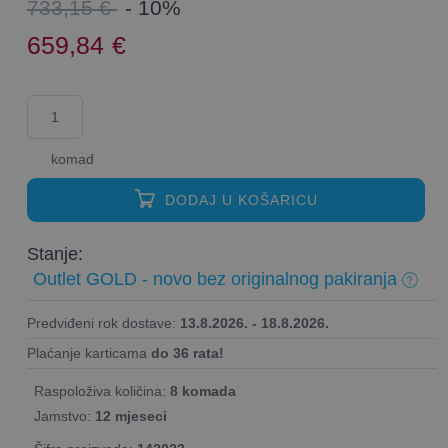
733,15 €
- 10%
659,84
€
komad
DODAJ U KOŠARICU
Stanje:
Outlet GOLD - novo bez originalnog pakiranja
Predviđeni rok dostave:
13.8.2026. - 18.8.2026.
Plaćanje karticama
do 36 rata!
Raspoloživa količina:
8 komada
Jamstvo:
12 mjeseci