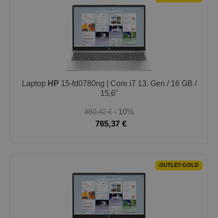
Laptop
HP
15-fd0780ng | Core i7 13. Gen / 16 GB /
15,6"
850,42 €
- 10%
765,37 €
OUTLET-GOLD