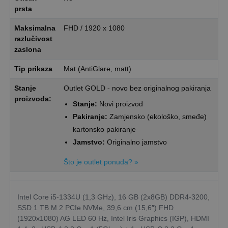
prsta
Maksimalna
FHD / 1920 x 1080
razlučivost
zaslona
Tip prikaza
Mat (AntiGlare, matt)
Stanje
Outlet GOLD - novo bez originalnog pakiranja
proizvoda:
Stanje:
Novi proizvod
Pakiranje:
Zamjensko (ekološko, smeđe)
kartonsko pakiranje
Jamstvo:
Originalno jamstvo
Što je outlet ponuda? »
Intel Core i5-1334U (1,3 GHz), 16 GB (2x8GB) DDR4-3200,
SSD 1 TB M.2 PCIe NVMe, 39,6 cm (15,6″) FHD
(1920x1080) AG LED 60 Hz, Intel Iris Graphics (IGP), HDMI