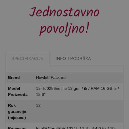
Jednostavno
povoljno!
SPECIFIKACIJE
INFO I PODRŠKA
Brend
Hewlett Packard
Model
15- fd0286ns | i5 13.gen / i5 / RAM 16 GB i5 /
Proizvoda
15,6"
Rok
12
garancije
(mjeseci)
Procesor
Intel® Core™ i5-1334U / 1,3 - 3,4 GHz / 10-