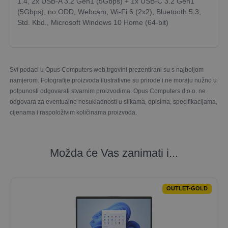
1.4, 2x USB-A 3.2 Gen1 (5Gbps) + 1x USB-C 3.2 Gen1
(5Gbps), no ODD, Webcam, Wi-Fi 6 (2x2), Bluetooth 5.3,
Std. Kbd., Microsoft Windows 10 Home (64-bit)
Svi podaci u Opus Computers web trgovini prezentirani su s najboljom
namjerom. Fotografije proizvoda ilustrativne su prirode i ne moraju nužno u
potpunosti odgovarati stvarnim proizvodima. Opus Computers d.o.o. ne
odgovara za eventualne nesukladnosti u slikama, opisima, specifikacijama,
cijenama i raspoloživim količinama proizvoda.
Možda će Vas zanimati i...
OUTLET-GOLD