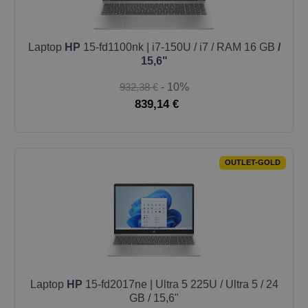
Laptop
HP
15-fd1100nk | i7-150U / i7 / RAM 16 GB
/
15,6"
932,38 €
- 10%
839,14 €
OUTLET-GOLD
Laptop
HP
15-fd2017ne | Ultra 5 225U / Ultra 5 / 24
GB / 15,6"