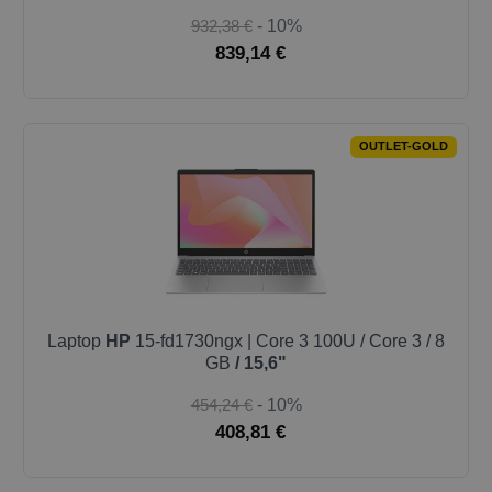
932,38 €
- 10%
839,14 €
OUTLET-GOLD
Laptop
HP
15-fd1730ngx | Core 3 100U / Core 3 / 8
GB
/ 15,6"
454,24 €
- 10%
408,81 €