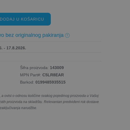
DODAJ U KOŠARICU
o bez originalnog pakiranja
. - 17.8.2026.
Šifra proizvoda:
143009
MPN Part#:
C5LR8EAR
Barkod:
0199485935515
a ovisi o odnosu količine svakog pojedinog proizvoda u Vašoj
e istih proizvoda na skladištu. Relevantan predviđeni rok dostave
 zaključivanja narudžbe.