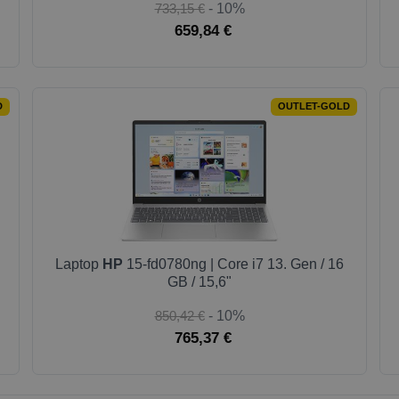
733,15 €
- 10%
659,84 €
D
OUTLET-GOLD
Laptop
HP
15-fd0780ng | Core i7 13. Gen / 16
GB / 15,6"
850,42 €
- 10%
765,37 €