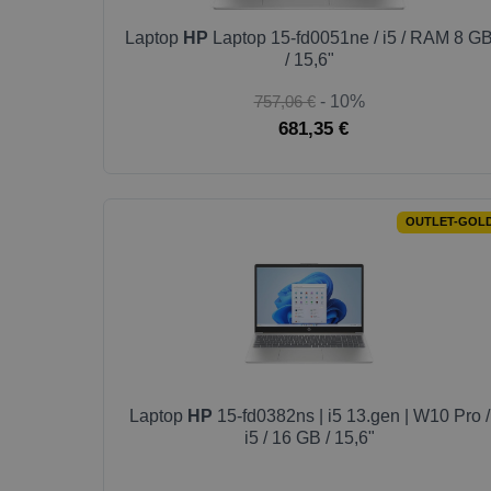
Laptop
HP
Laptop 15-fd0051ne / i5 / RAM 8 G
/ 15,6"
757,06 €
- 10%
681,35 €
OUTLET-GOL
Laptop
HP
15-fd0382ns | i5 13.gen | W10 Pro /
i5 / 16 GB / 15,6"