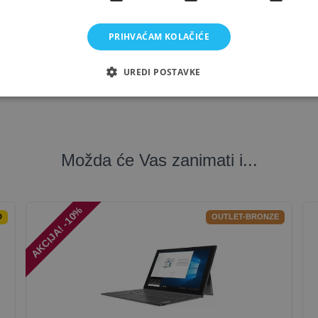
), no ODD, Webcam, Wi-Fi 6E (2x2), Bluetooth 5.3, Backlit Kbd., Fr
PRIHVAĆAM KOLAČIĆE
boljom namjerom. Fotografije proizvoda ilustrativne su prirode i ne moraju nužno 
UREDI POSTAVKE
ma, specifikacijama, cijenama i raspoloživim količinama proizvoda.
Možda će Vas zanimati i...
AKCIJA! -10%
D
OUTLET-BRONZE