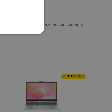
ee DOS
u potpunosti odgovarati stvarnim proizvodima. Opus Computers
OUTLET-GOLD