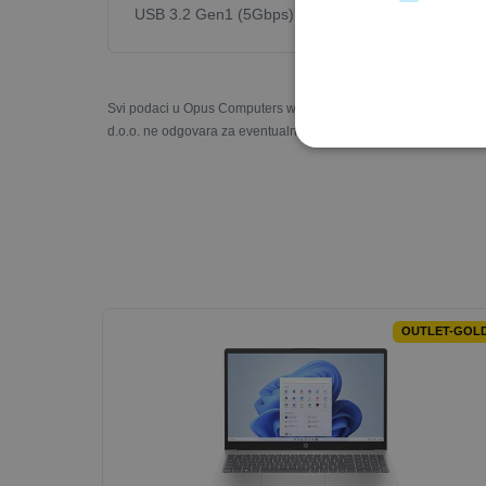
USB 3.2 Gen1 (5Gbps) + 1x USB-C 3.2 Gen1 (5Gbps
Svi podaci u Opus Computers web trgovini prezentirani su s naj
d.o.o. ne odgovara za eventualne nesukladnosti u slikama, opisi
OUTLET-GOL