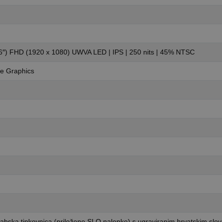
6″) FHD (1920 x 1080) UWVA LED | IPS | 250 nits | 45% NTSC
Xe Graphics
rabska tipkovnica (priložene SLO nalepke) s ugraviranim hrvatskim slo