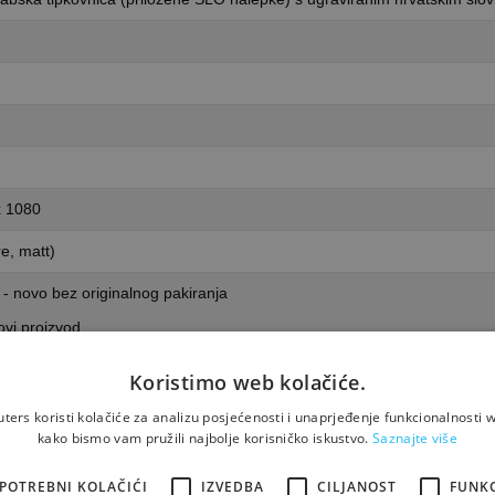
x 1080
e, matt)
- novo bez originalnog pakiranja
vi proizvod
:
Zamjensko (ekološko, smeđe) kartonsko pakiranje
Koristimo web kolačiće.
Originalno jamstvo
ers koristi kolačiće za analizu posjećenosti i unaprjeđenje funkcionalnosti w
t ponuda? »
kako bismo vam pružili najbolje korisničko iskustvo.
Saznajte više
SSD 512 GB M.2 PCIe NVMe, 39,6 cm (15,6″) FHD (1920x1080) AG LED I
POTREBNI KOLAČIĆI
IZVEDBA
CILJANOST
FUNK