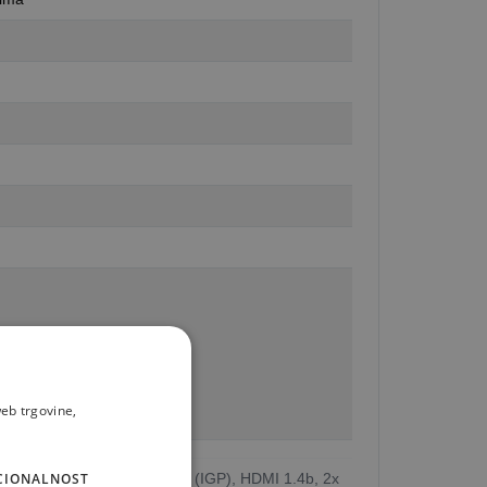
eb trgovine,
PS, Intel Iris Xe Graphics (IGP), HDMI 1.4b, 2x
CIONALNOST