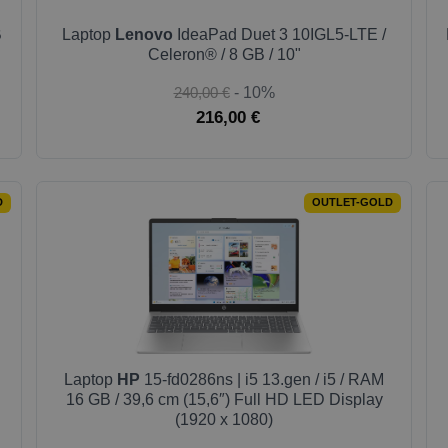
B
Laptop
Lenovo
IdeaPad Duet 3 10IGL5-LTE /
Celeron® / 8 GB / 10"
240,00 €
- 10%
216,00 €
D
OUTLET-GOLD
Laptop
HP
15-fd0286ns | i5 13.gen / i5 / RAM
16 GB / 39,6 cm (15,6″) Full HD LED Display
(1920 x 1080)