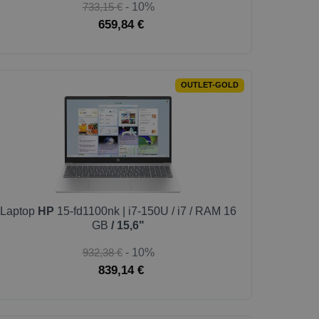
733,15 €
- 10%
659,84 €
OUTLET-GOLD
Laptop
HP
15-fd1100nk | i7-150U / i7 / RAM 16
GB
/ 15,6"
932,38 €
- 10%
839,14 €