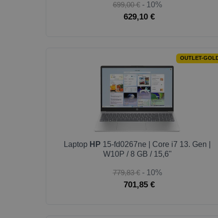
699,00 €
- 10%
629,10 €
OUTLET-GOL
Laptop
HP
15-fd0267ne | Core i7 13. Gen |
W10P / 8 GB / 15,6"
779,83 €
- 10%
701,85 €