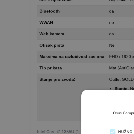
Bluetooth
da
WWAN
ne
Web kamera
da
Otisak prsta
Ne
Maksimalna razlučivost zaslona
FHD / 1920 
Tip prikaza
Mat (AntiGlar
Stanje proizvoda:
Outlet GOLD 
Stanje:
No
Pakiranje
Jamstvo:
Opus Comput
Što je outle
Intel Core i7-1355U (1,7 GHz), 8 GB DDR4-3200, 
NUŽNO 