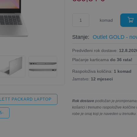
komad
Stanje:
Outlet GOLD - nov
Predviđeni rok dostave:
12.8.2026
Plaćanje karticama
do 36 rata!
Raspoloživa količina:
1 komad
Jamstvo:
12 mjeseci
LETT PACKARD LAPTOP
Rok dostave
podložan je promjenama, 
košarici i trenutno raspoložive količin
5-
robe je onaj koji je naveden u trenutku