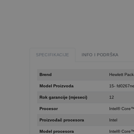
SPECIFIKACIJE
INFO I PODRŠKA
Brend
Hewlett Pack
Model Proizvoda
15- fd0267ne 
Rok garancije (mjeseci)
12
Procesor
Intel® Core™
Proizvođač procesora
Intel
Model procesora
Intel® Core™