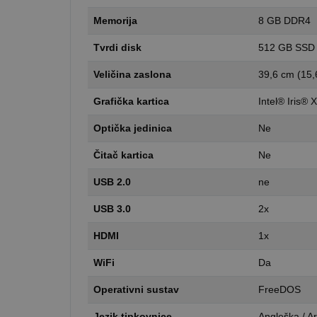
Memorija
8 GB DDR4
Tvrdi disk
512 GB SSD
Veličina zaslona
39,6 cm (15,
Grafička kartica
Intel® Iris® 
Optička jedinica
Ne
Čitač kartica
Ne
USB 2.0
ne
USB 3.0
2x
HDMI
1x
WiFi
Da
Operativni sustav
FreeDOS
Jezik tipkovnice
Angleška / A