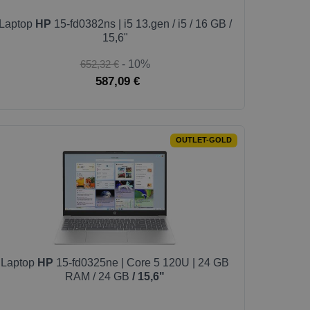
Laptop
HP
15-fd0382ns | i5 13.gen / i5 / 16 GB /
15,6"
652,32 €
- 10%
587,09 €
OUTLET-GOLD
Laptop
HP
15-fd0325ne | Core 5 120U | 24 GB
RAM / 24 GB
/ 15,6"